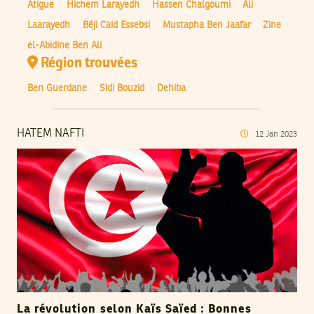
Atigue
Hichem Larayedh
Hassen Chalgoumi
Ali
Laarayedh
Béji Caid Essebsi
Mustapha Ben Jaafar
Zine
el-Abidine Ben Ali
Région trouvées
Ben Guerdane
Sidi Bouzid
Dehiba
HATEM NAFTI
12
Jan
2023
La révolution selon Kaïs Saïed : Bonnes