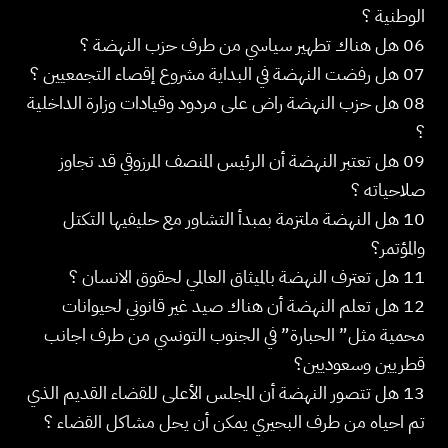
الوطنية ؟
06 هل هناك تطهير سياسي من طرف حزب النهضة ؟
07 هل رفضت النهضة في البداية مشروع إقصاء التجمعيين ؟
08 هل حزب النهضة راض على مردود وقيادات وزارة الداخلية
؟
09 هل تعتبر النهضة أن الرئيس المنصف المرزوقي قد تجاوز
صلاحياته ؟
10 هل النهضة ملتزمة بمبدأ التشاور مع حليفيها التكتل
والمؤتمر؟
11 هل تعترف النهضة بالميثاق العالمي لحقوق الانسان ؟
12 هل تعلم النهضة أن هناك صيد غير قانوني لحيوانات
محمية مثل” الحبارة” في الجنوب التونسي من طرف اجانب
قطريين وسعوديين؟
13 هل تتصور النهضة أن المجلس الأعلى للقضاء القديم الذي
تم احياه من طرف البحيري يمكن أن يحل مشاكل القضاء ؟