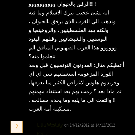
الرفق بالحيوان وووووووووو!!!!!
انه لشئ عجيب نترك الاسلام وما فيه
ونذهب الي الغرب الذي يرفق بالحيوان ،
ولكنه يبيد الفلسطينيين، والروهينقيا و
البوسنيين والشيشانيين وقبلهم الهنود
وووووو هذا الغرب الصهيوني المنافق الم
تتعلموا منه؟
أعطيكم مثال: المدونون التونسيون قبل وبعد
الثورة المزعومة استعملتهم سي اي اي
وفريدوم هاوس لاغراض الكثير منا يعرفها،
ثم ماذا بعد ؟ رمت بهم بعد استنفاذ مهمتهم
!!! والتفت الي ما يليه وما يخدم مصالحه .
مسكينة أمة العرب.
Lilia Weslaty
on 14/12/2012 at 14/12/2012
2
Reply