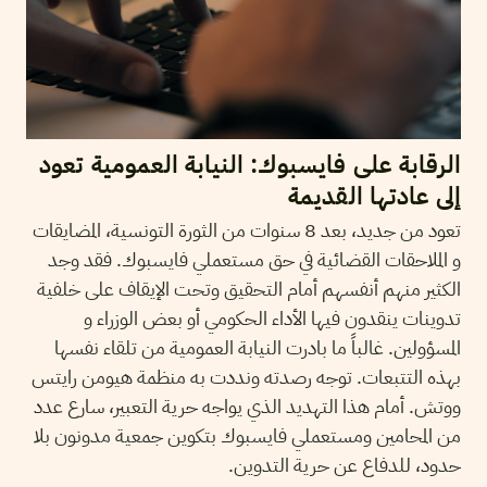
الرقابة على فايسبوك: النيابة العمومية تعود
إلى عادتها القديمة
تعود من جديد، بعد 8 سنوات من الثورة التونسية، المضايقات
و الملاحقات القضائية في حق مستعملي فايسبوك. فقد وجد
الكثير منهم أنفسهم أمام التحقيق وتحت الإيقاف على خلفية
تدوينات ينقدون فيها الأداء الحكومي أو بعض الوزراء و
المسؤولين. غالباً ما بادرت النيابة العمومية من تلقاء نفسها
بهذه التتبعات. توجه رصدته ونددت به منظمة هيومن رايتس
ووتش. أمام هذا التهديد الذي يواجه حرية التعبير، سارع عدد
من المحامين ومستعملي فايسبوك بتكوين جمعية مدونون بلا
حدود، للدفاع عن حرية التدوين.