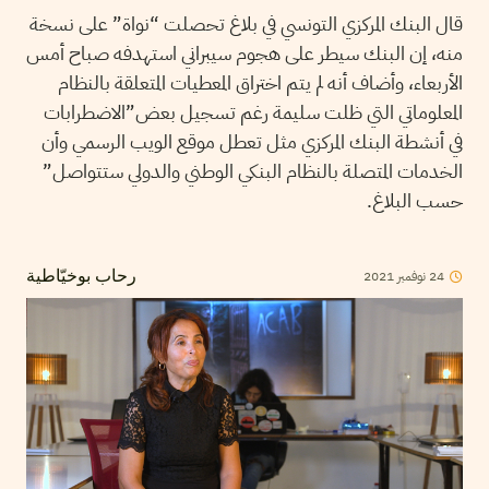
قال البنك المركزي التونسي في بلاغ تحصلت “نواة” على نسخة
منه، إن البنك سيطر على هجوم سيبراني استهدفه صباح أمس
الأربعاء، وأضاف أنه لم يتم اختراق المعطيات المتعلقة بالنظام
المعلوماتي التي ظلت سليمة رغم تسجيل بعض”الاضطرابات
في أنشطة البنك المركزي مثل تعطل موقع الويب الرسمي وأن
الخدمات المتصلة بالنظام البنكي الوطني والدولي ستتواصل”
حسب البلاغ.
2021
نوفمبر
24
رحاب بوخيّاطية