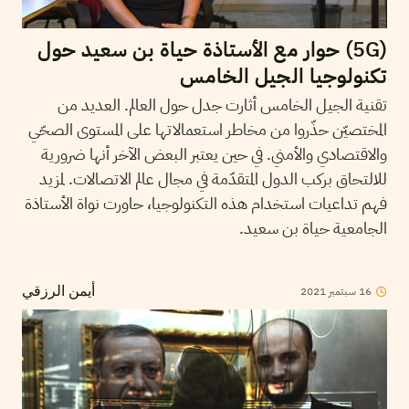
(5G) حوار مع الأستاذة حياة بن سعيد حول
تكنولوجيا الجيل الخامس
تقنية الجيل الخامس أثارت جدل حول العالم. العديد من
المختصيّن حذّروا من مخاطر استعمالاتها على المستوى الصحّي
والاقتصادي والأمني. في حين يعتبر البعض الآخر أنها ضرورية
للالتحاق بركب الدول المتقدّمة في مجال عالم الاتصالات. لمزيد
فهم تداعيات استخدام هذه التكنولوجيا، حاورت نواة الأستاذة
الجامعية حياة بن سعيد.
2021
سبتمبر
16
أيمن الرزقي