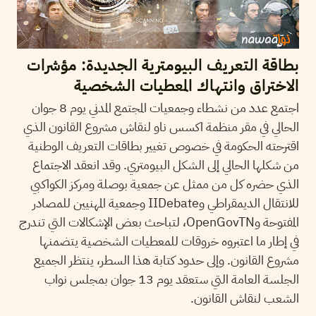
بطاقة التعريف البيومترية الجديدة: مؤشرات
الاختراق وانتهاك المعطيات الشخصية
اجتمع عدد من نشطاء وجمعيات المجتمع المدني يوم 8 جوان
الحالي في مقر منظمة اكسس ناو لنقاش مشروع القانون الذي
اقترحته الحكومة في خصوص تغيير بطاقات التعريف الوطنية
من شكلها الحالي إلى الشكل البيومتري. وقد انعقد الاجتماع
الذي حضره كل من ممثل عن جمعية بوصلة ومركز الكواكبي
للانتقال الديمقراطي وIIDebate وجمعية المهنيين للمصادر
المفتوحة وOpenGovTN، لتباحث بعض الإشكالات التي تندرج
في إطار ما اعتبروه خروقات للمعطيات الشخصية يتضمنها
مشروع القانون. وإلى حدود كتابة هذا السطر، ينتظر الجميع
الجلسة العامة التي ستعقد يوم 13 جوان بمجلس نواب
الشعب لنقاش القانون.