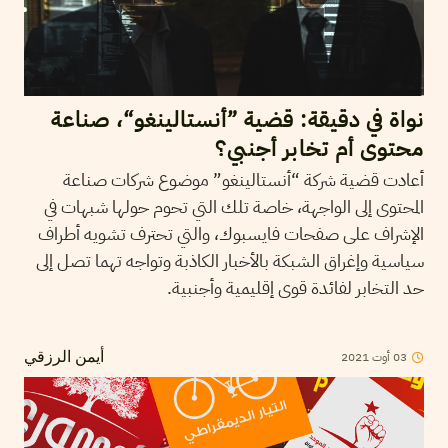
نواة في دقيقة: قضية ”أنستالينغو“، صناعة
محتوى أم تخابر أجنبي؟
أعادت قضية شركة “أنستالينغو” موضوع شركات صناعة
المحتوى إلى الواجهة، خاصة تلك التي تحوم حولها شبهات في
الإشراف على صفحات فايسبوك، والتي تحترف تشويه أطراف
سياسية وإغراق الشبكة بالأخبار الكاذبة وتواجه تهما تصل إلى
حد التخابر لفائدة قوى إقليمية وأجنبية.
2021
أوت
03
أيمن الرزقي