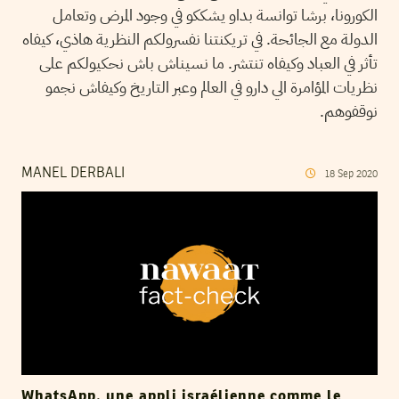
الكورونا، برشا توانسة بداو يشككو في وجود المرض وتعامل
الدولة مع الجائحة. في تريكنتنا نفسرولكم النظرية هاذي، كيفاه
تأثر في العباد وكيفاه تنتشر. ما نسيناش باش نحكيولكم على
نظريات المؤامرة الي دارو في العالم وعبر التاريخ وكيفاش نجمو
نوقفوهم.
MANEL DERBALI
18
Sep
2020
WhatsApp, une appli israélienne comme le