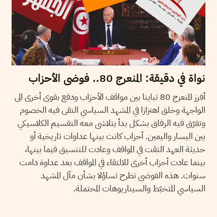
نواة في دقيقة: المنعرج 80.. فوضى الأحزاب
أفرز المنعرج 80 تباينا بين مواقف الأحزاب ودفع بقوى أخرى الى
الواجهة وخلق اهتزازا في المشهد السياسي التقى فيه الخصوم
وتفرّق فيه الرفاق بشكل بدأ يتلاشى معه التقسيم الكلاسيكي
بين اليسار واليمين. أحزاب كانت بينها عداوات تاريخية أو
حديثة العهد التقت في المواقف وعادت للتنسيق فيما بينها،
بينما عادت أحزاب أخرى للالتقاء في المواقف بعد عداوة دامت
سنوات. هذه الفوضى تطرح تساؤلا بشأن مآل المشهد
السياسي المتخبّط والسيناريوهات المحتملة.