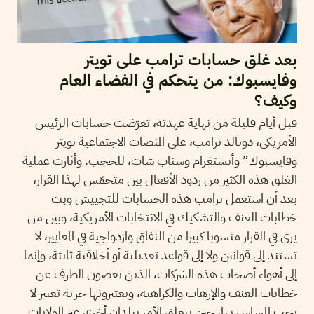
بعد غلق حسابات ترامب على تويتر
وفايسبوك: من يتحكم في الفضاء العام
وكيف؟
قبل أيام قليلة من نهاية عهدته، تعرّضت حسابات الرئيس
الأمريكي، دونالد ترامب، على المنصات الاجتماعية تويتر
وفايسبوك” وأنستغرام وسناب شات، للحجب. وأثارت عملية
الغلق هذه الكثير من ردود الأفعال بين متحمّس لهذا القرار،
بعد أن استعمل ترامب هذه الحسابات للتجييش وبث
خطابات العنف والتشكيك في الانتخابات الأمريكية، وبين من
يرى في القرار منسوبا كبيرا من النفاق وازدواجية في المعايير، لا
تستند إلى قوانين ولا إلى قواعد تعديلية أو أخلاقية ثابتة، وإنما
إلى أهواء أصحاب هذه الشركات، الذين يغضون الطرف عن
خطابات العنف والإرهاب والكراهية، ويعتبرونها حرية تعبير لا
يجب المساس بها، حين يتعلق الأمر ببلدان أخرى غير الولايات