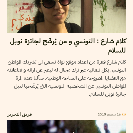
كلام شارع : التونسي و من يُرشّح لجائزة نوبل
للسلام
كلام شارع فقرة من اعداد موقع نواة تسعى الى تشريك المواطن
التونسي بكل تلقائية عبر ترك مجال له ليعبر عن ارائه و تفاعلاته
مع القضايا المطروحة على الساحة الوطنية. سألنا هذه المرة
المواطن التونسي عن الشخصية التونسية التي يُرشّحها لنيل
جائزة نوبل للسلام.
16
سبتمبر
2015
فريق التحرير