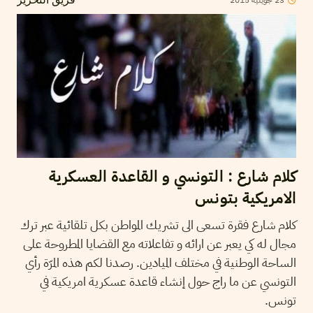
23
جويلية
2015
فريق التحرير
كلام شارع : التونسي و القاعدة العسكرية
الامريكية بتونس
كلام شارع فقرة تسعى الى تشريك المواطن بكل تلقائية عبر ترك
مجال له كي يعبر عن ارائه و تفاعلاته مع القضايا المطروحة على
الساحة الوطنية في مختلف الميادين. رصدنا لكم هذه المرّة رأي
التونسي عن ما راج حول إنشاء قاعدة عسكرية امريكية في
تونس.