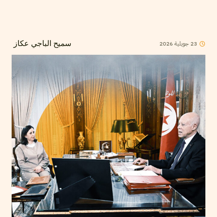
2026
جويلية
23
سميح الباجي عكاز