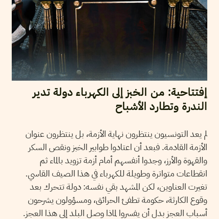
إفتتاحية: من الخبز إلى الكهرباء دولة تدير
الندرة وتطارد الأشباح
لم يعد التونسيون ينتظرون نهاية الأزمة، بل ينتظرون عنوان
الأزمة القادمة. فبعد أن اعتادوا طوابير الخبز ونقص السكر
والقهوة والأرز، وجدوا أنفسهم أمام أزمة تزويد بالماء ثم
انقطاعات متواترة وطويلة للكهرباء في هذا الصيف القاسي.
تغيرت العناوين، لكن المشهد بقي نفسه: دولة تتحرك بعد
وقوع الكارثة، حكومة تطفئ الحرائق، ومسؤولون يشرحون
أسباب العجز بدل أن يفسروا لماذا وصل البلد إلى هذا العجز.