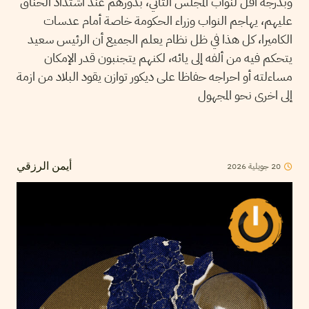
وبدرجة أقل لنواب المجلس الثاني، بدورهم عند اشتداد الخناق
عليهم، يهاجم النواب وزراء الحكومة خاصة أمام عدسات
الكاميرا، كل هذا في ظل نظام يعلم الجميع أن الرئيس سعيد
يتحكم فيه من ألفه إلى يائه، لكنهم يتجنبون قدر الإمكان
مساءلته أو احراجه حفاظا على ديكور توازن يقود البلاد من ازمة
إلى اخرى نحو المجهول
2026
جويلية
20
أيمن الرزقي