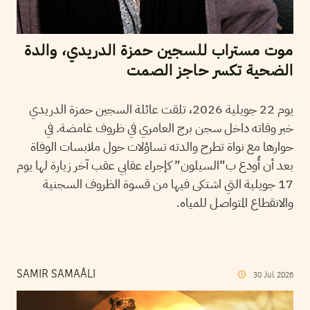
موت مستراب للسجين حمزة الدريدي، والدة
الضحية تكسر حاجز الصمت
يوم 22 جويلية 2026، تلقت عائلة السجين حمزة الدريدي
خبر وفاته داخل سجن برج العامري في ظروف غامضة. في
حوارها مع نواة تطرح والدته تساؤلات حول ملابسات الوفاة
بعد أن أُودع ب”السيلون” كإجراء عقابي عقب آخر زيارة لها يوم
17 جويلية التي اشتكى فيها من قسوة الظروف السجنية
والانقطاع المتواصل للمياه.
SAMIR SAMAÂLI
30
Jul
2026