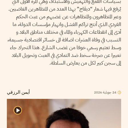
بسياسات القمع والتهميش والاستبداد، وهي المرة الأولى التي
يُرفع فيها شعار “ديڨاج” بهذا العدد من المتظاهرين الغاضبين.
وعبر المتظاهرون والمتظاهرات عن غضبهم من عبث الحكم
الفردي الذي أنتج تراكم الفشل وانهيار مؤسسات الدولة، ما
أدى إلى انقطاعات الكهرباء والماء في مختلف مناطق البلاد و
التسبب في وفاة العشرات اضافة الى خسائر اقتصادية جسيمة،
وسط تعتيم رسمي خوفا من غضب الشارع. هذا التحرك جاء
تعبيرا عن صرخة سخط ضد التمادي في العبث وتحويل البلاد
إلى سجن كبير لكل من يعارض السلطة.
2026
جويلية
24
أيمن الرزقي