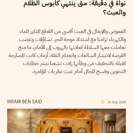
نواة في دقيقة: متى ينتهي كابوس الظلام
والعبث؟
الغموض والإيغال في العبث أقسى من القطع المتكرر للماء
والكهرباء تزامنا مع اشتداد موجة الحر. تساؤلات وغضب
تعاملت معها السلطة كعادتها بالهروب إلى الأمام، ما منح
الفرصة لانتشار الشائعات وانعدام الثقة. أزمات كانت المصارحة
كفيلة بالتخفيف من وطأتها زادت تشعبا بنشر خطابات
التخوين وفسح المجال أمام عبث نظريات المؤامرة.
IKRAM BEN SAID
19
July
2026