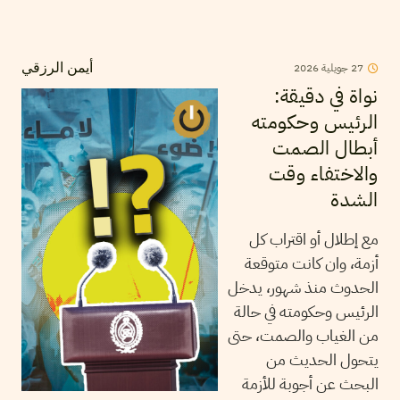
2026
جويلية
27
أيمن الرزقي
نواة في دقيقة:
الرئيس وحكومته
أبطال الصمت
والاختفاء وقت
الشدة
مع إطلال أو اقتراب كل
أزمة، وان كانت متوقعة
الحدوث منذ شهور، يدخل
الرئيس وحكومته في حالة
من الغياب والصمت، حتى
يتحول الحديث من
البحث عن أجوبة للأزمة