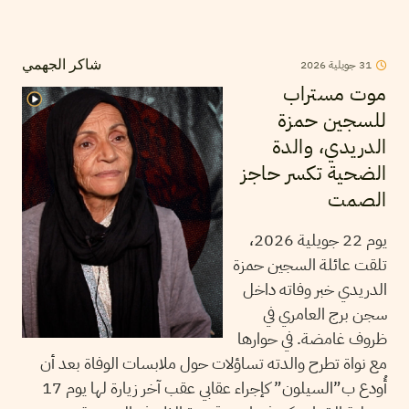
2026
جويلية
31
شاكر الجهمي
موت مستراب
للسجين حمزة
الدريدي، والدة
الضحية تكسر حاجز
الصمت
يوم 22 جويلية 2026،
تلقت عائلة السجين حمزة
الدريدي خبر وفاته داخل
سجن برج العامري في
ظروف غامضة. في حوارها
مع نواة تطرح والدته تساؤلات حول ملابسات الوفاة بعد أن
أُودع ب”السيلون” كإجراء عقابي عقب آخر زيارة لها يوم 17