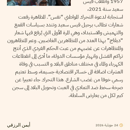
1957 وانقلاب قيس
سعيد سنة 2021،
استجابة لدعوة التحرك المواطني “نفس”. المظاهرة رفعت
شعارات تطالب برحيل قيس سعيد وتندد بسياسات القمع
والتهميش والاستبداد، وهي المرة الأولى التي يُرفع فيها شعار
“ديڨاج” بهذا العدد من المتظاهرين الغاضبين. وعبر المتظاهرون
والمتظاهرات عن غضبهم من عبث الحكم الفردي الذي أنتج
تراكم الفشل وانهيار مؤسسات الدولة، ما أدى إلى انقطاعات
الكهرباء والماء في مختلف مناطق البلاد و التسبب في وفاة
العشرات اضافة الى خسائر اقتصادية جسيمة، وسط تعتيم
رسمي خوفا من غضب الشارع. هذا التحرك جاء تعبيرا عن
صرخة سخط ضد التمادي في العبث وتحويل البلاد إلى سجن
كبير لكل من يعارض السلطة.
2026
جويلية
24
أيمن الرزقي