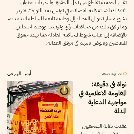
تقرير لجمعية تقاطع من أجل الحقوق والحريات بعنوان
”تفكيك الاستقلالية القضائية في تونس بعد الثورة“، تقرير
يشرح مسار تحويل القضاء إلى وظيفة تابعة للسلطة التنفيذية،
وما رافق ذلك من محاكمات رأي وترهيب ووصم اجتماعي.
بالإضافة إلى غياب شروط المحاكمة العادلة مما يهدد حقوق
المتقاضين ويقوض ثقتهم في مرفق العدالة.
2026
أوت
03
أيمن الرزقي
نواة في دقيقة:
المقاومة الاعلامية في
مواجهة الدعاية
المذلة
عقدت نقابة الصحفيين
يوم 31 جويلية جلستها