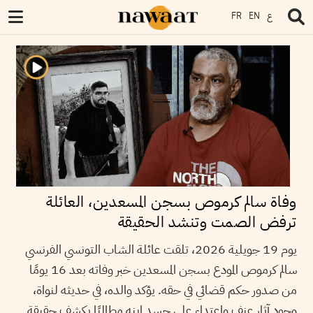
ع
FR
EN
وفاة سالم كرموص بسجن المسعدين، العائلة
ترفض الصمت وتنشد الحقيقة
يوم 19 جويلية 2026، تلقت عائلة الشاب التونسي الفرنسي
سالم كرموص المودع بسجن المسعدين خبر وفاته بعد 16 يومًا
من صدور حكم قضائي في حقه. يؤكد والده، في حديثه لنواة،
وجود آثار عنف واعتداء على جسد ابنه مطالبًا بكشف حقيقة