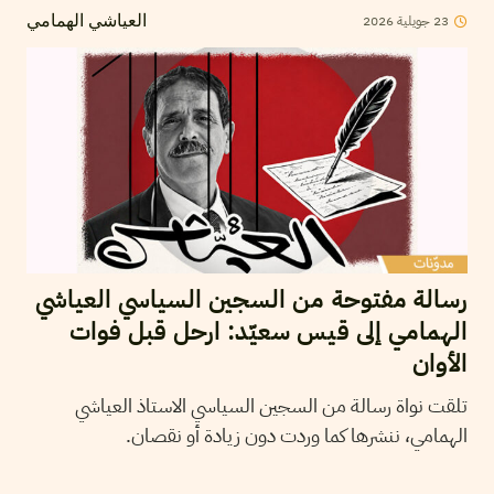
2026
جويلية
23
العياشي الهمامي
رسالة مفتوحة من السجين السياسي العياشي
الهمامي إلى قيس سعيّد: ارحل قبل فوات
الأوان
تلقت نواة رسالة من السجين السياسي الاستاذ العياشي
الهمامي، ننشرها كما وردت دون زيادة أو نقصان.