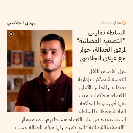
2026
أوت
04
مهدي الجلاصي
السلطة تمارس
”التصفية القضائية“
لمرفق العدالة، حوار
مع غيلان الجلاصي
عزل القضاة والنُقل
التعسفية بمذكرات إدارية
بعيدا عن المجلس الأعلى
للقضاء، محاكمات تغيب
عنها أدنى شروط المحاكمة
العادلة وخطاب للسلطة
السياسية يحرض على القضاة ويشيطنهم… هذه معالم
”التصفية القضائية“ التي يتعرض لها مرفق العدالة حسب