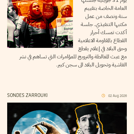
العامة الخاصة بتقييم
سنة ونصف من عمل
مكتبها التنفيذي. جلسة
أكدت تمسك أحرار
القطاع بالمقاومة الاعلامية
وحق البلاد في إعلام يقطع
مع عبث المغالطة والترويج للمؤامرات التي تساهم في نشر
الفاشية وتحويل البلاد الى سجن كبير.
SONDES ZARROUKI
02
Aug
2026