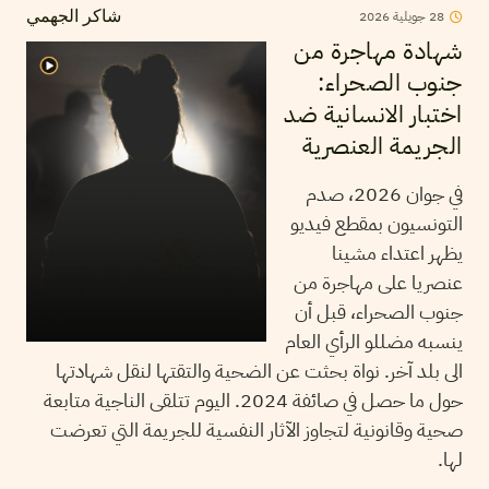
2026
جويلية
28
شاكر الجهمي
شهادة مهاجرة من
جنوب الصحراء:
اختبار الانسانية ضد
الجريمة العنصرية
في جوان 2026، صدم
التونسيون بمقطع فيديو
يظهر اعتداء مشينا
عنصريا على مهاجرة من
جنوب الصحراء، قبل أن
ينسبه مضللو الرأي العام
الى بلد آخر. نواة بحثت عن الضحية والتقتها لنقل شهادتها
حول ما حصل في صائفة 2024. اليوم تتلقى الناجية متابعة
صحية وقانونية لتجاوز الآثار النفسية للجريمة التي تعرضت
لها.