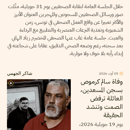
خلال الجلسة العامة لنقابة الصحفيين يوم 31 جويلية، مثّلت
صور ورسائل الصحفيين المسجونين والمهجرين العنوان الأبرز
والأكثر تعبيرا عن واقع العمل الصحفي في تونس، زمن
الشعبوية وتغذية النزعات العنصرية والتطبيع مع الرداءة
والعبث. جلسة عامة غاب عنها الصحفي المخضرم زياد الهاني
بعد سجنه، رغم وضعه الصحي الدقيق، عقابا على شجاعته في
إبداء رأيه بلا خوف ولا مواربة.
05
أوت
2026
شاكر الجهمي
وفاة سالم كرموص
بسجن المسعدين،
العائلة ترفض
الصمت وتنشد
الحقيقة
يوم 19 جويلية 2026،