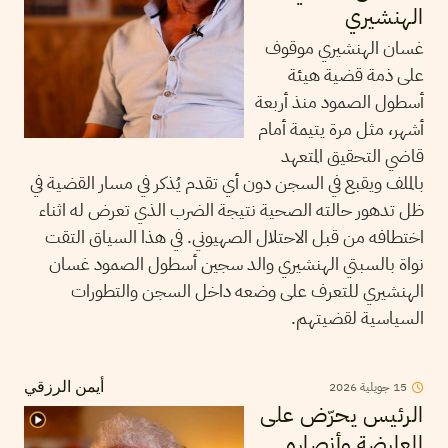
الهنشيري
غسان الهنشيري موقوف
على ذمة قضية هيئة
أسطول الصمود منذ أربعة
أشهر، مثل مرة يتيمة أمام
قاضي التحقيق المتعهد
بالملف ويقبع في السجن دون أي تقدم يُذكر في مسار القضية في
ظل تدهور حالته الصحية نتيجة الضرب الذي تعرض له اثناء
اختطافه من قبل الاحتلال الصهيوني. في هذا السياق التقت
نواة بالسبتي الهنشيري والد سجين أسطول الصمود غسان
الهنشيري للتعرف على وضعه داخل السجن والتطورات
السياسية لقضيتهم.
15
جويلية
2026
أيمن الرزقي
الرئيس يحرّض على
المعارضة وأنصاره