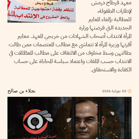
معهد قرطاج درمش
لإطارات الطفولة،
للمطالبة بإلغاء المعايير
الجديدة التي فرضتها وزارة
المرأة لانتداب أصحاب الشهادات من خريجي المعهد. معايير
أقرتها وزيرة المرأة لا تتماشى مع مطالب المعتصمات ممن طالت
بطالتهن وسط مخاوف من الالتفاف على مطالب المعطّللات في
الانتداب حسب الملفات واعتماد سياسة المحاباة على حساب
الكفاءة والاستحقاق.
03
جويلية
2026
نجلاء بن صالح