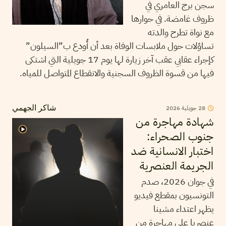
سجن برج العامري في
ظروف غامضة. في حوارها
مع نواة تطرح والدته
تساؤلات حول ملابسات الوفاة بعد أن أُودع ب”السيلون”
كإجراء عقابي عقب آخر زيارة لها يوم 17 جويلية التي اشتكى
فيها من قسوة الظروف السجنية والانقطاع المتواصل للمياه.
28
جويلية
2026
شاكر الجهمي
شهادة مهاجرة من
جنوب الصحراء:
اختبار الانسانية ضد
الجريمة العنصرية
في جوان 2026، صدم
التونسيون بمقطع فيديو
يظهر اعتداء مشينا
عنصريا على مهاجرة من