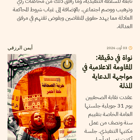
تابعة للسلطة التنفيذية، وما رافق ذلك من محاكمات رأي
وترهيب ووصم اجتماعي. بالإضافة إلى غياب شروط المحاكمة
العادلة مما يهدد حقوق المتقاضين ويقوض ثقتهم في مرفق
العدالة.
03
أوت
2026
أيمن الرزقي
نواة في دقيقة:
المقاومة الاعلامية في
مواجهة الدعاية
المذلة
عقدت نقابة الصحفيين
يوم 31 جويلية جلستها
العامة الخاصة بتقييم
سنة ونصف من عمل
مكتبها التنفيذي. جلسة
أكدت تمسك أحرار