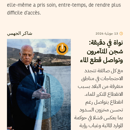
elle-même a pris soin, entre-temps, de rendre plus
difficile d’accès.
13
جويلية
2026
شاكر الجهمي
نواة في دقيقة:
سُجن المتآمرون
وتواصل قطع الماء
مع كل صائفة تتجدد
الاحتجاجات في مناطق
متفرقة من البلاد بسبب
الانقطاع المتكرر للماء.
انقطاع يتواصل رغم
تحسن مخزون السدود
بما يعكس فشلا في حوكمة
الموارد المائية وغياب رؤية