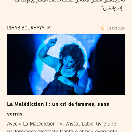
“إيناوايشن”
RIHAB BOUKHAYATIA
02
Oct
2025
La Malédiction I : un cri de femmes, sans
vernis
Avec « La Malédiction I », Wissal Labidi livre une