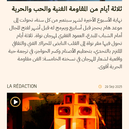
ثلاثة أيام من المقاومة الفنية والحب والحرية
نهاية الأسبوع الأخيرة لشهر سبتمبر من كل سنة، تحولت إلى
موعد هام يحجز قبل أسابيع ويبرمج له قبل أشهر لفتح المجال
أمام الشباب المبدع، العمود الفقري لمهرجان نواة. ثلاثة أيام
تحول فيها مقر نواة إلى القلب النابض للحراك الفني والثقافي
الملتزم بالتحدي، بتحطيم الأصنام وكسر الحواجز، في ترجمة حية
واقعية لشعار المهرجان في نسخته الخامسة: الفن مقاومة
الحرية أقوى.
LA RÉDACTION
29
Sep
2025