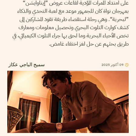
على امتداد الممرات المؤدية لقاعات عروض ”إيناوايشن“
بمهرجان نواة كان للجمهور موعد مع لعبة التحدي والذكاء
”لبحرية“. وهي رحلة استقصاء طريفة تقود المشاركين إلى
كشف كوارث التلوث البحري وتحصيل معلومات ومعارف
تخص الأحياء البحرية وما لحق بها جراء التلوث الكيميائي، في
طريق بحثهم عن حل لغز اختفاء غامض.
2025
أكتوبر
09
سميح الباجي عكاز