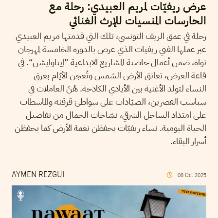
عرض ريفيّات لمريم العبيدي: رحلة مع
الحارسات المنسيات للإرث الغنائي
رحلة في عمق الريف التونسي، تلك التي قدمتها مريم العبيدي
عبر عملها الفني ريفيات الذي عرض بالدورة الخامسة لمهرجان
نواة، ضمن أعمال حاضنة المشاريع الابداعية ”إيناوايشن“. في
قاعة العرض، تعانق الأرض الشمس وتُعجن الأيّام بعرق
النساء لتولد الأغنية بين الأيادي الكادحة. هُنّ العاملات في
سباسب القصرين، الصيّادات على شواطئ قرقنة والماشطات
على امتداد الساحل الشرقي، نسّاجات الجمال من تفاصيل
الحياة اليومية. نساء ريفيّات يحفظن نغمة الأرض كما يحفظن
أسرار البقاء.
AYMEN REZGUI
08
Oct
2025