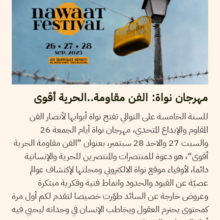
مهرجان نواة: الفن مقاومة..الحرية أقوى
للسنة الخامسة على التوالي تفتح نواة أبوابها لأنصار الفن
المقاوم والإبداع المتحدي، مهرجان نواة أيام الجمعة 26
والسبت 27 والاحد 28 سبتمبر، بعنوان ”الفن مقاومة الحرية
أقوى“، هو دعوة للمنتصرات والمنتصرين للحرية والإنسانية
دائما، لأوفياء موقع نواة الالكتروني ومجلتها لإكتشاف عوالم
عصيّة عن القيود والحدود وانماط فنية وفكرية مبتكرة
وعروض خارجة عن السائد طوّرت خصيصا لتقدم لكم أول مرة
كمحتوى يحترم العقول ويخاطب الإنسان في وجدانه ليحيي فيه