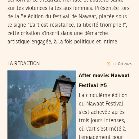
performance théâtrale frontale et bouleversante
sur les violences faites aux femmes. Présentée lors
de la 5e édition du festival de Nawaat, placée sous
le signe “L’art est résistance, la liberté triomphe !”,
cette création s’inscrit dans une démarche
artistique engagée, à la fois politique et intime.
LA RÉDACTION
01
Oct
2025
After movie: Nawaat
Festival #5
La cinquième édition
du Nawaat Festival
s’est achevée après
trois jours intenses,
où l’art s’est mêlé à
l’engagement pour