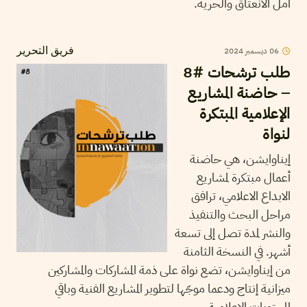
أمل الانعتاق والحرية.
2024
ديسمبر
06
فريق التحرير
طلب ترشحات #8
– حاضنة المشاريع
الإعلامية المبتكرة
لنواة
إيناوايشن، هي حاضنة
أعمال مبتكرة لمشاريع
الابداع الاعلامي، ترافق
مراحل البحث والتنفيذ
والنشر لمدة تصل إلى تسعة
أشهر. في النسخة الثامنة
من إيناوايشن، تضع نواة على ذمة المشاركات والمشاركين
ميزانية إنتاج ودعما موجّها لتطوير المشاريع الفنية وباقي
المحتويات الإعلامية.