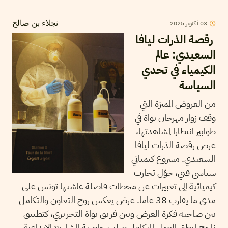
2025
أكتوبر
03
نجلاء بن صالح
رقصة الذرات ليافا
السعيدي: عالم
الكيمياء في تحدي
السياسة
من العروض المميزة التي
وقف زوار مهرجان نواة في
طوابير انتظارا لمشاهدتها،
عرض رقصة الذرات ليافا
السعيدي. مشروع كيميائي
سياسي فني، حوّل تجارب
كيميائية إلى تعبيرات عن محطات فاصلة عاشتها تونس على
مدى ما يقارب 38 عاما. عرض يعكس روح التعاون والتكامل
بين صاحبة فكرة العرض وبين فريق نواة التحريري، كتطبيق
ناجح لمنطق العمل المتكامل صلب حاضنة المشاريع الإبداعية