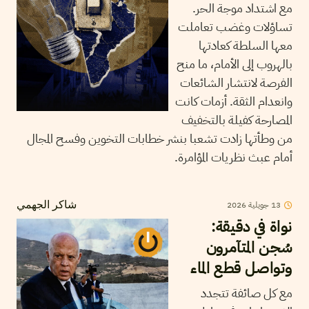
مع اشتداد موجة الحر.
تساؤلات وغضب تعاملت
معها السلطة كعادتها
بالهروب إلى الأمام، ما منح
الفرصة لانتشار الشائعات
وانعدام الثقة. أزمات كانت
المصارحة كفيلة بالتخفيف
من وطأتها زادت تشعبا بنشر خطابات التخوين وفسح المجال
أمام عبث نظريات المؤامرة.
13
جويلية
2026
شاكر الجهمي
نواة في دقيقة:
سُجن المتآمرون
وتواصل قطع الماء
مع كل صائفة تتجدد