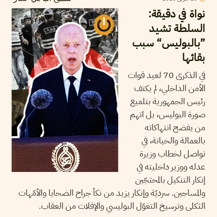
نواة في دقيقة:
السلطة تشيد
”بالبوليس“ سبب
بقائها
في الذكرى 70 لعيد قوات
الأمن الداخلي، لم يكتف
رئيس الجمهورية بتلميع
صورة البوليس، بل اتهم
من يفضح انتهاكاته
بالعمالة والخيانة، في
تواصل لخطاب وزيرة
عدله ووزير داخليته في
إنكار التنكيل بالمحتجّين
والمساجين. سرديّة وإنكار يزيد من نكأ جراح الضحايا والأمّهات
الثكلى وترسيخ التغوّل البوليسي والإفلات من العقاب.