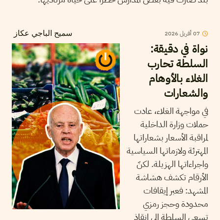
07
أفريل
2026
سميح الباجي عكاز
نواة في دقيقة:
السلطة تحارب
الغلاء بالأوهام
والشعارات
في مواجهة الغلاء، عادت
حملات وزارة الداخلية
لمراقبة الأسعار بشعاراتها
المهترئة ولازماتها السياسية
واجراءاتها الهزيلة. لكنّ
الأرقام تكشف هشاشة
المشهد: فعبر إيقافات
محدودة وحجز رمزي
تسعى السلطة إلى انقاذ