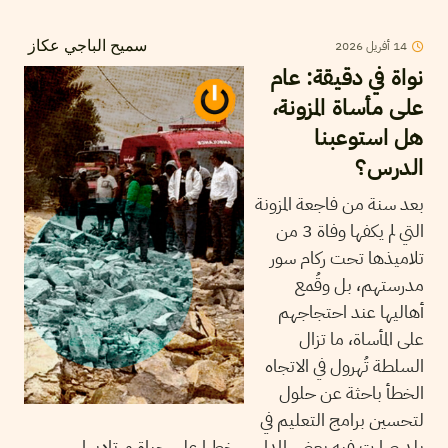
14
أفريل
2026
سميح الباجي عكاز
نواة في دقيقة: عام
على مأساة المزونة،
هل استوعبنا
الدرس؟
بعد سنة من فاجعة المزونة
التي لم يكفها وفاة 3 من
تلاميذها تحت ركام سور
مدرستهم، بل وقُمع
أهاليها عند احتجاجهم
على المأساة، ما تزال
السلطة تُهرول في الاتجاه
الخطأ باحثة عن حلول
لتحسين برامج التعليم في
بلد صارت فيه بعض المدارس خطرا على حياة مرتاديها.