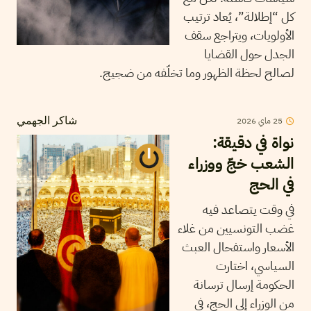
كل “إطلالة”، يُعاد ترتيب
الأولويات، ويتراجع سقف
الجدل حول القضايا
لصالح لحظة الظهور وما تخلّفه من ضجيج.
25
ماي
2026
شاكر الجهمي
نواة في دقيقة:
الشعب خجّ ووزراء
في الحج
في وقت يتصاعد فيه
غضب التونسيين من غلاء
الأسعار واستفحال العبث
السياسي، اختارت
الحكومة إرسال ترسانة
من الوزراء إلى الحج، في