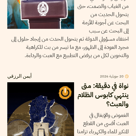
من الغياب والصمت، حتى
يتحول الحديث من
البحث عن أجوبة للأزمة
إلى البحث عن سبب
اختفاء مسؤولي الدولة ثم يتحول الحدث من إيجاد حلول إلى
مجرد العودة إلى الظهور، مع ما تيسر من بث للكراهية
والتخوين لكل من يرفض التطبيع مع العبث والرداءة.
20
جويلية
2026
أيمن الرزقي
نواة في دقيقة: متى
ينتهي كابوس الظلام
والعبث؟
الغموض والإيغال في
العبث أقسى من القطع
المتكرر للماء والكهرباء تزامنا