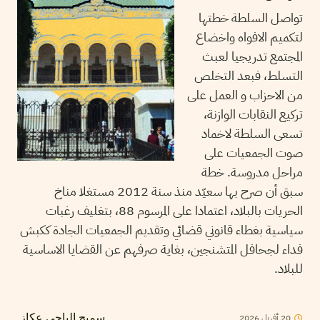
تواصل السلطة خطتها
لتكميم الافواه واخضاع
المجتمع تدريجيا لعبث
التسلط، فبعد التخلص
من الاحزاب و العمل على
تركيع النقابات الوازنة،
تسعى السلطة لاخماد
صوت الجمعيات على
مراحل مدروسة. خطة
سبق أن صرح بها سعيّد منذ سنة 2012 مستغلا مناخ
الحريات بالبلاد، اعتمادا على المرسوم 88، بتغليف رغبات
سياسية بغطاء قانوني قضائي وتقديم الجمعيات الجادة ككبش
فداء لجحافل المتشنجين، بغاية صرفهم عن القضايا الاساسية
للبلاد.
20
أفريل
2026
سميح الباجي عكاز