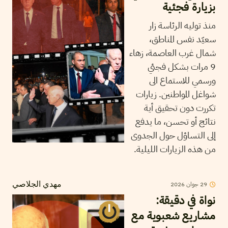
بزيارة فجئية
منذ توليه الرئاسة زار
سعيّد نفس المناطق،
شمال غرب العاصمة، زهاء
9 مرات بشكل فجئي
ورسمي للاستماع الى
شواغل المواطنين. زيارات
تكررت دون تحقيق أية
نتائج أو تحسن، ما يدفع
إلى التساؤل حول الجدوى
من هذه الزيارات الليلية.
29
جوان
2026
مهدي الجلاصي
نواة في دقيقة:
مشاريع شعبوية مع