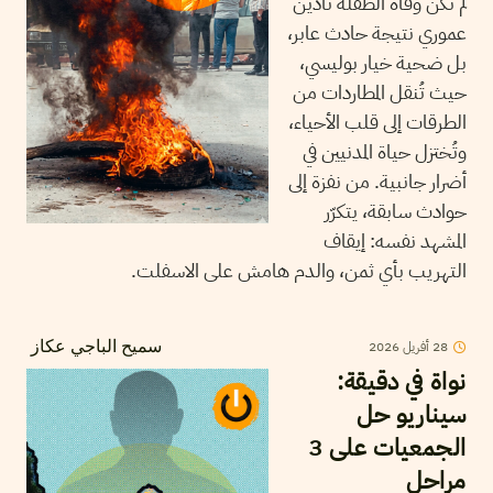
لم تكن وفاة الطفلة نادين
عموري نتيجة حادث عابر،
بل ضحية خيار بوليسي،
حيث تُنقل المطاردات من
الطرقات إلى قلب الأحياء،
وتُختزل حياة المدنيين في
أضرار جانبية. من نفزة إلى
حوادث سابقة، يتكرّر
المشهد نفسه: إيقاف
التهريب بأي ثمن، والدم هامش على الاسفلت.
28
أفريل
2026
سميح الباجي عكاز
نواة في دقيقة:
سيناريو حل
الجمعيات على 3
مراحل