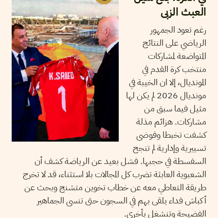
العبث الزبى
رغم تعود الجمهور
الرياضي على النتائج
المتواضعة لمشاركات
منتخب كرة القدم في
المونديال، إلا ان الخيبة في
مونديال 2026 لم يكن لها
مثيل فيما سبق من
مشاركات. هزائم مذلة
كشفت تخبطا وفوضى
تسييرية وإدارية لم تنجح
السفسطة في حجبها. فشل بعيد عن الرياضة كشف أن
الشعبوية العابثة تضرب كل المجالات بلا استثناء، قد لا تخرج
طريقة التعاطي معه عن خطاب تخوين متشنج وبحث عن
أكباش فداء يلقى بهم في السجون حتى تنسى الجماهير
الفضيحة وتنشغل بأخرى.