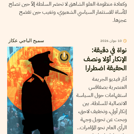
وكعادة منظومة العلو الشاهق لا تحضر السلطة إلاّ حين تصلح
المأساة للاستثمار السياسي الشعبوي، وتغيب حين تفضح
عجزها.
10
جوان
2026
سميح الباجي عكاز
نواة في دقيقة:
الإنكار أوّلا ونصف
الحقيقة اضطرارا
أثار فيديو الجريمة
العنصرية بصفاقس
استفهامات حول السياسة
الاتصالية للسلطة. بين
إنكار أولي، وتخفيف لاحق،
وبحث عن تحويل وجهة
الرأي العام نحو المؤامرات..