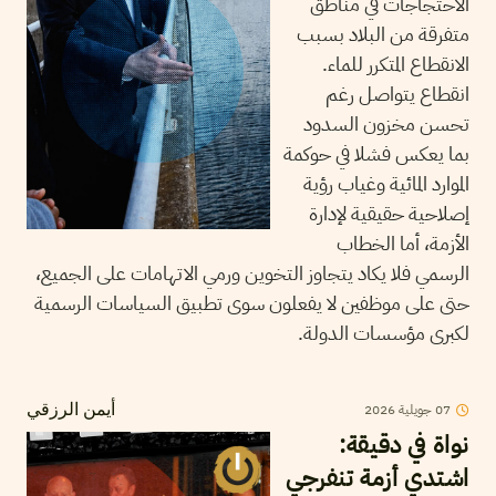
الاحتجاجات في مناطق
متفرقة من البلاد بسبب
الانقطاع المتكرر للماء.
انقطاع يتواصل رغم
تحسن مخزون السدود
بما يعكس فشلا في حوكمة
الموارد المائية وغياب رؤية
إصلاحية حقيقية لإدارة
الأزمة، أما الخطاب
الرسمي فلا يكاد يتجاوز التخوين ورمي الاتهامات على الجميع،
حتى على موظفين لا يفعلون سوى تطبيق السياسات الرسمية
لكبرى مؤسسات الدولة.
07
جويلية
2026
أيمن الرزقي
نواة في دقيقة:
اشتدي أزمة تنفرجي