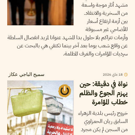
مشهد أثار موجة واسعة
من السخرية والانتقاد.
بين أزمة ارتفاع أسعار
للأضاحي غير مسبوقة
وأزمات تتراكم بلا حلول بدا المشهد عنوانا لمزيد انفصال السلطة
عن واقع شعب يوما بعد آخر بينما تكتفي هي بالبحث عن
سرديات المؤامرات والغرف المظلمة.
18
ماي
2026
سميح الباجي عكاز
نواة في دقيقة: حين
يهزم الجوع والظلم
خطاب المؤامرة
خروج رئيس بلدية الزهراء
السابق ريان الحمزاوي
من السجن لم يكن مجرد