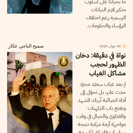
ما يحيلنا على اسلوب
متكرر لازم البيانات
الرسمية رغم اختلاف
الرؤساء والحكومات.
02
جوان
2026
سميح الباجي عكاز
نواة في دقيقة: دخان
الظهور لحجب
مشاكل الغياب
لم يعد غياب سعيّد مجرّد
حدث عابر، بل تحوّل إلى
أداة اتصالية تُربك المشهد
وتفتح باب التكهنات
والفتاوى والخيال في وقت
مواجهة أزمة مركبة نتيجة
سياسات فاشلة. لكن مع