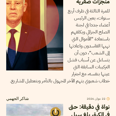
منجزات صفرية
للمرة الثالثة في ظرف أربع
سنوات، يعين الرئيس
أعضاء جددا في لجنة
الصلح الجزائي ويكلفهم
باستعادة “الأموال التي
نهبها الفاسدون واعادتها
إلى الشعب”، دون أن
يتساءل عن أسباب فشل
التركيبات السابقة التي
عينها بنفسه، مع اجترار
خطاب شعبوي يتهم الآخر المجهول بالتآمر وبتعطيل المشاريع.
22
جوان
2026
شاكر الجهمي
نواة في دقيقة: حتى
في الكرة، بلغ سيل