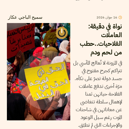
16
جوان
2026
سميح الباجي عكاز
نواة في دقيقة:
العاملات
الفلاحيات..حطب
من لحم ودم
في المزونة لا تُعالج المآسي بل
تتراكم كجرح مفتوح في
جسد دولة تصرّ على نكأه.
مرّة أخرى تدفع عاملات
الفلاحة حياتهن ثمنا
لإهمال سلطة تتغاضى
عن معاناتهن في شاحنات
الموت رغم سيل الوعود
والإجراءات التي لم تطبّق.