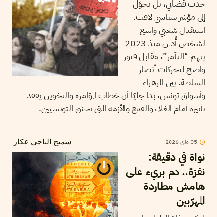
حدث قضائي، بل تحوّل
إلى مؤشر سياسي لافت.
استقبال شعبي واسع
لشخص أُدين منذ 2023
بتهم “التآمر”، مقابل فتور
واضح لتحركات أنصار
السلطة. بين الزهراء
وأسواق تونس، بدا جليّا أن خطاب المؤامرة والتخوين يفقد
تأثيره أمام الغلاء والقمع والأزمة التي تخنق التونسيين.
05
ماي
2026
سميح الباجي عكاز
نواة في دقيقة:
نفزة.. دم بريء على
هامش مطاردة
المهرّبين