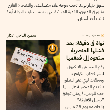
سوق ينهار يوميّا تحت موجة غلاء متصاعدة. والنتيجة: الفلاح
يغرق في الديون، القدرة الشرائية تنهار، بينما تحارب الدولة أزمة
كانت أحد أسبابها.
30
مارس
2026
سميح الباجي عكاز
نواة في دقيقة: بعد
فشلها العنصرية
ستعود إلى قمقمها
رغم التجييش الالكتروني
لنشر خطاب الكراهية
ومحالات لوي عنق المنطق
بتقديم العنصرية على انها
حب للوطن، لم يمثل تجمّع
“ترحيل الأفارقة”
بالعاصمة يوم 28 مارس