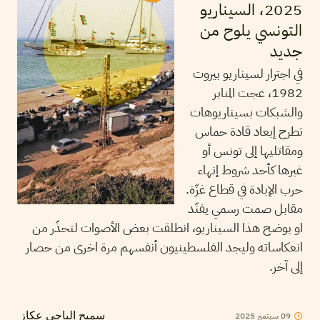
2025، السيناريو
التونسي يلوح من
جديد
في اجترار لسيناريو بيروت
1982، عجت المنابر
والشبكات بسيناريوهات
تطرح إبعاد قادة حماس
ومقاتليها إلى تونس أو
غيرها كأحد شروط إنهاء
حرب الإبادة في قطاع غزّة.
مقابل صمت رسمي يفنّد
او يوضح هذا السيناريو، انطلقت بعض الأصوات لتحذّر من
انعكاساته وليجد الفلسطينيون أنفسهم مرة اخرى من حصار
إلى آخر.
09
سبتمبر
2025
سميح الباجي عكاز