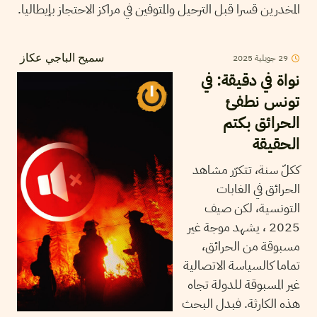
المخدرين قسرا قبل الترحيل والمتوفين في مراكز الاحتجاز بإيطاليا.
29
جويلية
2025
سميح الباجي عكاز
نواة في دقيقة: في
تونس نطفئ
الحرائق بكتم
الحقيقة
ككلّ سنة، تتكرّر مشاهد
الحرائق في الغابات
التونسية، لكن صيف
2025 ، يشهد موجة غير
مسبوقة من الحرائق،
تماما كالسياسة الاتصالية
غير المسبوقة للدولة تجاه
هذه الكارثة. فبدل البحث