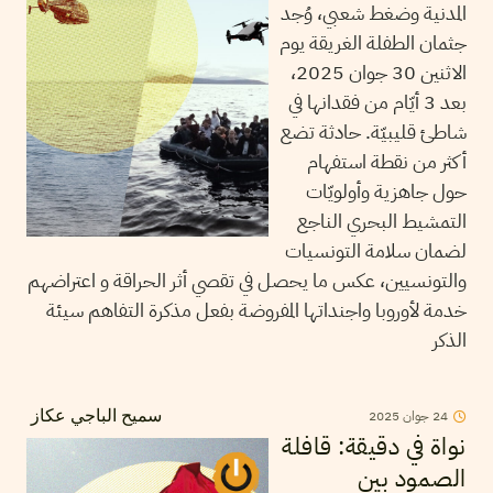
المدنية وضغط شعبي، وُجد
جثمان الطفلة الغريقة يوم
الاثنين 30 جوان 2025،
بعد 3 أيّام من فقدانها في
شاطئ قليبيّة. حادثة تضع
أكثر من نقطة استفهام
حول جاهزية وأولويّات
التمشيط البحري الناجع
لضمان سلامة التونسيات
والتونسيين، عكس ما يحصل في تقصي أثر الحراقة و اعتراضهم
خدمة لأوروبا واجنداتها المفروضة بفعل مذكرة التفاهم سيئة
الذكر
24
جوان
2025
سميح الباجي عكاز
نواة في دقيقة: قافلة
الصمود بين