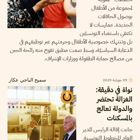
لمجموعة من الأطفال
بوصول الحافلات
الجديدة. ممارسات لا
تكتفي باستغباء التونسيّين
بل وتنتهك خصوصية الأطفال وحرمتهم عبر توظيفهم في
الدعاية السياسيّة، وسط صمت مطبق تفوح منه رائحة الجبن
من مصالح حماية الطفولة ووزارات الإشراف.
09
جويلية
2025
سميح الباجي عكاز
نواة في دقيقة:
الغزالة تحتضر
والدولة تعالج
بالمسكنات
جاءت إقالة الرئيس المدير
العام للخطوط التونسية