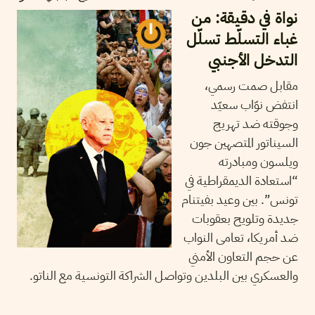
نواة في دقيقة: من
غباء التسلّط تسلّل
التدخل الأجنبي
مقابل صمت رسمي،
انتفض نوّاب سعيّد
وجوقته ضد تهريج
السيناتور المتصهين جون
ويلسون ومبادرته
“استعادة الديمقراطية في
تونس”. بين وعيد بفيتنام
جديدة وتلويح بعقوبات
ضد أمريكا، تعامى النواب
عن حجم التعاون الأمني
والعسكري بين البلدين وتواصل الشراكة التونسية مع الناتو.