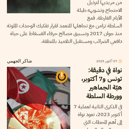
من مريديها لترذيل
الاحتجاج وتشويهه طيلة
الأيام الفارطة. قمع
السلطة تزامن مع تجاهلها المتعمد لقرار تفكيك الوحدات الملوثة
منذ جوان 2017 وتسبيق مصالح حرفاء الفسفاط على حياة
دافعي الضرائب ومستقبل التلاميذ بالمنطقة.
07
أكتوبر
2025
شاكر الجهمي
نواة في دقيقة:
تونس و7 أكتوبر،
هبّة الجماهير
وورطة السلطة
في الذكرى الثانية لعملية 7
أكتوبر 2023، تعود نواة
إلى أهم المحطات التي