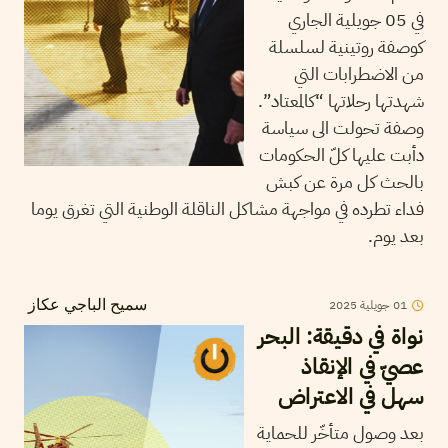
في 05 جويلية الجاري
كوصفة روتينية لسلسلة
من الاضطرابات التي
شهدتها رحلاتها “كالمعتاد”.
وصفة تحولت الى سياسة
دأبت عليها كلّ الحكومات
بالحث كل مرة عن كبش
فداء تطرده في مواجهة مشاكل الناقلة الوطنية التي تغرق يوما
بعد يوم.
01
جويلية
2025
سميح الباجي عكاز
نواة في دقيقة: البحر
عصيّ في الإنقاذ
سهل في الاعتراض
بعد وصول متأخّر للحماية