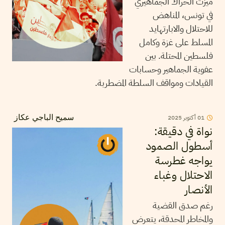
ميزت الحراك الجماهيري
في تونس، المناهض
للاحتلال والابارتهايد
المسلط على غزة وكامل
فلسطين المحتلة. بين
عفوية الجماهير وحسابات
القيادات ومواقف السلطة المضطربة.
01
أكتوبر
2025
سميح الباجي عكاز
نواة في دقيقة:
أسطول الصمود
يواجه غطرسة
الاحتلال وغباء
الأنصار
رغم صدق القضية
والمخاطر المحدقة، يتعرض