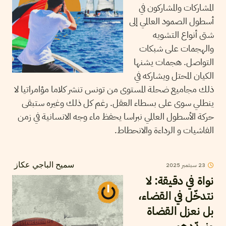
المشاركات والمشاركون في
أسطول الصمود العالمي إلى
شتى أنواع التشويه
والهجمات على شبكات
التواصل. هجمات يشنها
الكيان المحتل ويشاركه في
ذلك مجاميع ضحلة المستوى من تونس تنشر كلاما مؤامراتيا لا
ينطلي سوى على بسطاء العقل. رغم كل ذلك وغيره ستبقى
حركة الأسطول العالمي نبراسا يحفظ ماء وجه الانسانية في زمن
الفاشيات و الرداءة والانحطاط.
23
سبتمبر
2025
سميح الباجي عكاز
نواة في دقيقة: لا
نتدخّل في القضاء،
بل نعزل القضاة