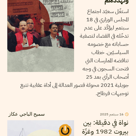
ونهدّدهم
استغّل سعيّد اجتماع
المجلس الوزاري في 18
سبتمبر ليؤكّد على عدم
تدخّله في القضاء لتصفية
حساباته مع خصومه
السياسيّين. خطاب
تناقضه الممارسات التي
فتحت السجون في وجه
أصحاب الرأي بعد 25
جويلية 2021 محولة قصور العدالة إلى أداة عقابية تتبع
توجيهات قرطاج.
16
سبتمبر
2025
سميح الباجي عكاز
نواة في دقيقة: بين
بيروت 1982 وغزّة