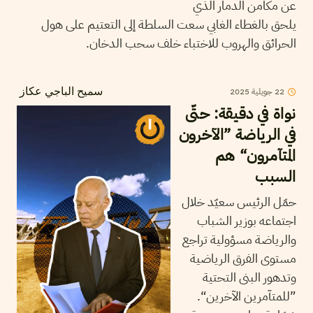
عن مكامن الدمار الذي
يلحق بالغطاء الغابي سعت السلطة إلى التعتيم على هول
الحرائق والهروب للاختباء خلف سحب الدخان.
22
جويلية
2025
سميح الباجي عكاز
نواة في دقيقة: حتّى
في الرياضة ”الآخرون
المتآمرون“ هم
السبب
حمّل الرئيس سعيّد خلال
اجتماعه بوزير الشباب
والرياضة مسؤولية تراجع
مستوى الفرق الرياضية
وتدهور البنى التحتية
”للمتآمرين الآخرين“.