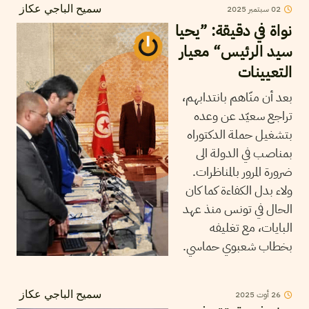
02
سبتمبر
2025
سميح الباجي عكاز
نواة في دقيقة: ”يحيا
سيد الرئيس“ معيار
التعيينات
بعد أن منّاهم بانتدابهم،
تراجع سعيّد عن وعده
بتشغيل حملة الدكتوراه
بمناصب في الدولة الى
ضرورة المرور بالمناظرات.
ولاء بدل الكفاءة كما كان
الحال في تونس منذ عهد
البايات، مع تغليفه
بخطاب شعبوي حماسي.
26
أوت
2025
سميح الباجي عكاز