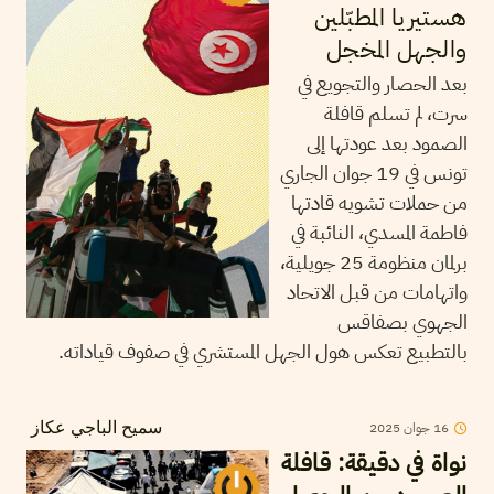
هستيريا المطبّلين
والجهل المخجل
بعد الحصار والتجويع في
سرت، لم تسلم قافلة
الصمود بعد عودتها إلى
تونس في 19 جوان الجاري
من حملات تشويه قادتها
فاطمة المسدي، النائبة في
برلمان منظومة 25 جويلية،
واتهامات من قبل الاتحاد
الجهوي بصفاقس
بالتطبيع تعكس هول الجهل المستشري في صفوف قياداته.
16
جوان
2025
سميح الباجي عكاز
نواة في دقيقة: قافلة