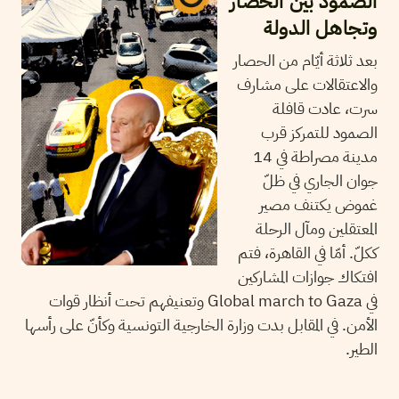
الصمود بين الحصار
وتجاهل الدولة
بعد ثلاثة أيّام من الحصار
والاعتقالات على مشارف
سرت، عادت قافلة
الصمود للتمركز قرب
مدينة مصراطة في 14
جوان الجاري في ظلّ
غموض يكتنف مصير
المعتقلين ومآل الرحلة
ككلّ. أمّا في القاهرة، فتم
افتكاك جوازات المشاركين
في Global march to Gaza وتعنيفهم تحت أنظار قوات
الأمن. في المقابل بدت وزارة الخارجية التونسية وكأنّ على رأسها
الطير.