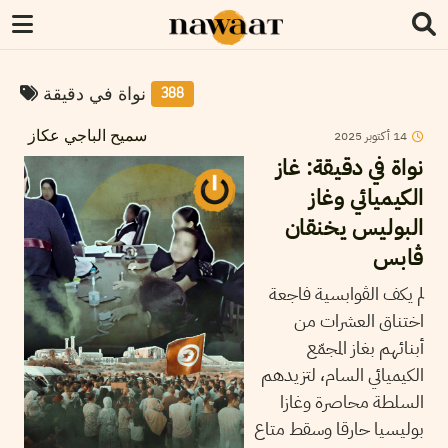
نواة في دقيقة
388
14
أكتوبر
2025
سميح الباجي عكاز
نواة في دقيقة: غاز
الكيميائي وغاز
البوليس يخنقان
ڤابس
لم يكف الڤوابسية فاجعة
اختناق العشرات من
أبنائهم بغاز المجمّع
الكيميائي السام، لتزيدهم
السلطة محاصرة وغازا
بوليسيا حارقا وسقط متاع