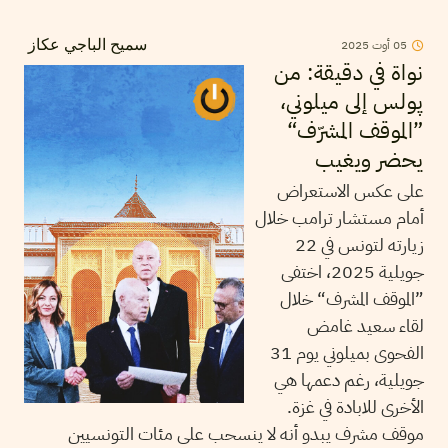
05
أوت
2025
سميح الباجي عكاز
نواة في دقيقة: من
پولس إلى ميلوني،
”الموقف المشرّف“
يحضر ويغيب
على عكس الاستعراض
أمام مستشار ترامب خلال
زيارته لتونس في 22
جويلية 2025، اختفى
”الموقف المشرف“ خلال
لقاء سعيد غامض
الفحوى بميلوني يوم 31
جويلية، رغم دعمها هي
الأخرى للابادة في غزة.
موقف مشرف يبدو أنه لا ينسحب على مئات التونسيين