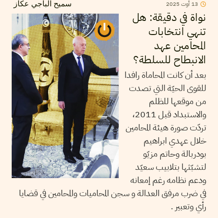
13
أوت
2025
سميح الباجي عكاز
نواة في دقيقة: هل
تنهي انتخابات
المحامين عهد
الانبطاح للسلطة؟
بعد أن كانت المحاماة رافدا
للقوى الحيّة التي تصدت
من موقعها للظلم
والاستبداد قبل 2011،
تردّت صورة هيئة المحامين
خلال عهدي ابراهيم
بودربالة وحاتم مزيّو
لتشبّثها بتلابيب سعيّد
ودعم نظامه رغم إمعانه
في ضرب مرفق العدالة و سجن المحاميات والمحامين في قضايا
رأي وتعبير .