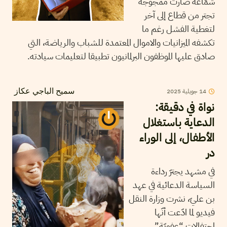
شمّاعة صارت ممجوجة
تجتر من قطاع إلى آخر
لتغطية الفشل رغم ما
تكشفه الميزانيات والاموال المعتمدة للشباب والرياضة، التي
صادق عليها الموظفون البرلمانيون تطبيقا لتعليمات سيادته.
14
جويلية
2025
سميح الباجي عكاز
نواة في دقيقة:
الدعاية باستغلال
الأطفال، إلى الوراء
در
في مشهد يجترّ رداءة
السياسة الدعائية في عهد
بن عليّ، نشرت وزارة النقل
فيديو لما ادّعت أنّها
احتفالات “عفويّة”