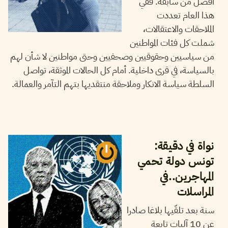
أفضل من سابقه. ففي
هذا العام تعددت
الملاحقات والاعتقالات،
شملت كل فئات المواطنين
من سياسيين وحقوقيين وصحفيين وحتى مواطنين لا شأن لهم
بالسياسة، في قرى داخلية. أمام كل الحالات الموثقة، تواصل
السلطة سياسة الانكار وملاحقة منتقديها بتهم التآمر والعمالة.
29
نوفمبر
2024
شاكر الجهمي
نواة في دقيقة:
تونس دولة تحمي
المهاجرين..في
المراسلات
سنة بعد تلقّيها بلاغا صادرا
عن 10 آليات تابعة