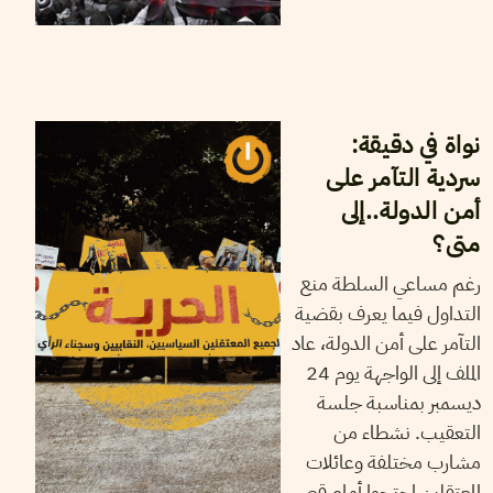
24
ديسمبر
2024
شاكر الجهمي
نواة في دقيقة:
سردية التآمر على
أمن الدولة..إلى
متى؟
رغم مساعي السلطة منع
التداول فيما يعرف بقضية
التآمر على أمن الدولة، عاد
الملف إلى الواجهة يوم 24
ديسمبر بمناسبة جلسة
التعقيب. نشطاء من
مشارب مختلفة وعائلات
المعتقلين احتجوا أمام قصر