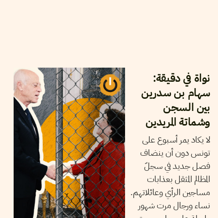
29
جانفي
2025
أيمن الرزقي
نواة في دقيقة:
سهام بن سدرين
بين السجن
وشماتة المريدين
لا يكاد يمر أسبوع على
تونس دون أن ينضاف
فصل جديد في سجلّ
المظالم المثقل بعذابات
مساجين الرأي وعائلاتهم.
نساء ورجال مرت شهور