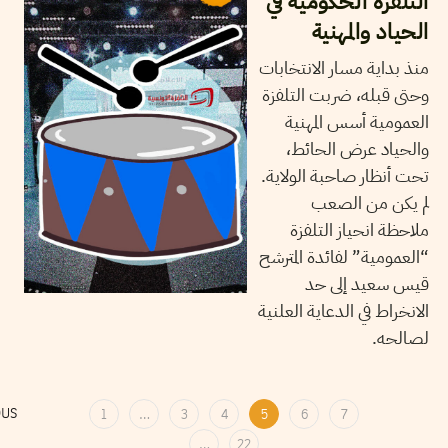
التلفزة الحكومية في
الحياد والمهنية
منذ بداية مسار الانتخابات
وحتى قبله، ضربت التلفزة
العمومية أسس المهنية
والحياد عرض الحائط،
تحت أنظار صاحبة الولاية.
لم يكن من الصعب
ملاحظة انحياز التلفزة
“العمومية” لفائدة المترشح
قيس سعيد إلى حد
الانخراط في الدعاية العلنية
لصالحه.
OUS
1
…
3
4
5
6
7
…
22