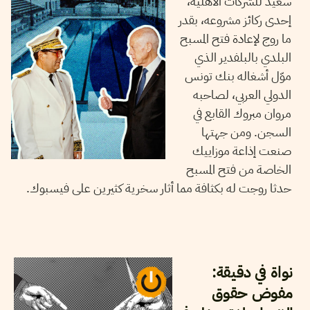
سعيد للشركات الأهلية،
إحدى ركائز مشروعه، بقدر
ما روج لإعادة فتح المسبح
البلدي بالبلفدير الذي
موّل أشغاله بنك تونس
الدولي العربي، لصاحبه
مروان مبروك القابع في
السجن. ومن جهتها
صنعت إذاعة موزاييك
الخاصة من فتح المسبح
حدثا روجت له بكثافة مما أثار سخرية كثيرين على فيسبوك.
16
أكتوبر
2024
أيمن الرزقي
نواة في دقيقة:
مفوض حقوق