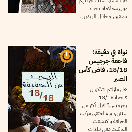
طويلة على سلب حريتهم
دون محاكمة، تحت
تصفيق جحافل المريدين.
03
جانفي
2025
شاكر الجهمي
نواة في دقيقة:
فاجعة جرجيس
18/18، فاض كأس
الصبر
هل مازلتم تتذكرون
فاجعة 18/18
بجرجيس؟ قبل أكثر من
سنتين، يوم اختفى مركب
الحراقة واكتشفت
العائلات دفن فلذات