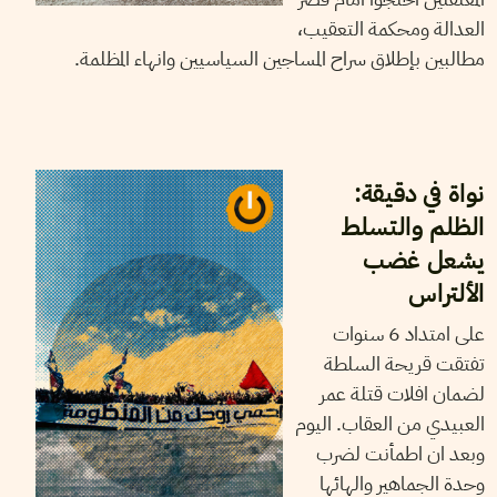
العدالة ومحكمة التعقيب،
مطالبين بإطلاق سراح المساجين السياسيين وانهاء المظلمة.
04
ديسمبر
2024
شاكر الجهمي
نواة في دقيقة:
الظلم والتسلط
يشعل غضب
الألتراس
على امتداد 6 سنوات
تفتقت قريحة السلطة
لضمان افلات قتلة عمر
العبيدي من العقاب. اليوم
وبعد ان اطمأنت لضرب
وحدة الجماهير والهائها