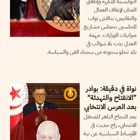
البوليسية المتكررة وإطلاق
العنان لإيقاف العمال
والنقابيين، يناقش نواب
المجلسين بحماس مشاريع
ميزانيات الوزارات. مهمة
العدل بدت بلا شوائب في
بلد تخلو سجونه من سجناء الفن والسياسة.
23
أكتوبر
2024
أيمن الرزقي
نواة في دقيقة: بوادر
”الانفتاح والتهدئة“
بعد العرس الانتخابي
بعد النجاح الباهر للمحفل
الانتخابي، راج حديث في
الأوساط السياسية عن نية