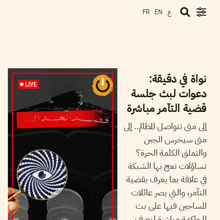
ع
FR
EN
22
جانفي
2025
أيمن الرزقي
نواة في دقيقة:
دعوات لبث جلسة
قضية التآمر مباشرة
إلى متى تتواصل المظالم.. إلى
متى سيخرس الجبن
والتملق الكلمة الحرة؟
تساؤلات تعج بها الشبكة
في علاقة بما يعرف بقضية
التآمر، والتي يصر عائلات
المساجين فيها على بث
المحاكمة مباشرة لنعرف