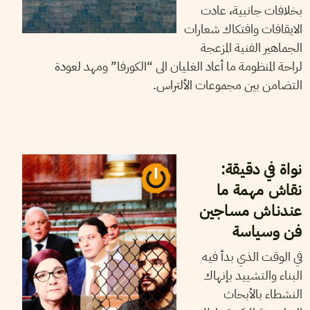
بخلافات جانبية، عادت
الايقافات وافتكاك شعارات
الجماهير الفنية المزعجة
لراحة المنظومة ما أعاد الغليان الى “الكورفا” ومهد لعودة
التضامن بين مجموعات الألتراس.
14
نوفمبر
2024
أيمن الرزقي
نواة في دقيقة:
نقاش مهمة ما
عندناش مساجين
فن وسياسة
في الوقت الذي بدأ فيه
البناء والتشييد بإنهاك
النشطاء بالأبحاث