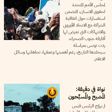
لمجلس الأمم المتحدة
لحقوق الانسان، المتضمن
استفسارات حول اتفاقية
الشراكة مع الاتحاد الأوروبي
والانتهاكات التي تعرض لها
أفارقة جنوب الصحراء،
ردت تونس بمراسلة
سيخلدها التاريخ، رغم أهميتها وعمقها، تجاهلتها وسائل
الاعلام.
30
أكتوبر
2024
نجلاء بن صالح
نواة في دقيقة:
المَسْبح والمُسبِّحون
لم يروّج الرئيس قيس