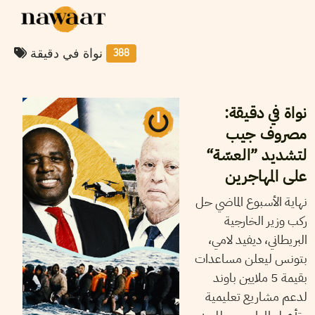
نواة في دقيقة
388
04
فيفري
2025
أيمن الرزقي
نواة في دقيقة:
مصروف جيب
لتشديد ”العسّة“
على المهاجرين
نهاية الأسبوع الماضي حل
ركب وزير الخارجية
البريطاني، ديفيد لامي،
بتونس ليعلن مساعدات
بقيمة 5 ملايين باوند
لدعم مشاريع تعليمية