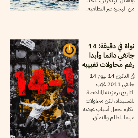
وتأهيل المهاجرين، للحد
من الهجرة غير النظامية.
14
جانفي
2025
أيمن الرزقي
نواة في دقيقة: 14
جانفي دائما وأبدا
رغم محاولات تغييبه
في الذكرى 14 ليوم 14
جانفي 2011 غيّب
التاريخ برمزيته المناهضة
للاستبداد، لكن محاولات
انكاره تحمل أسباب عودته
مرعبا للظلم والتملّق.