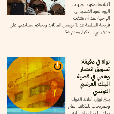
أكبادها بمقبرة الغرباء..
اليوم تعود القضية الى
الواجهة بعد أن تفتقت
قريحة السلطة عدالة تهرسل العائلات وتحاكم مسانديها على
معنى سيء الذكر المرسوم 54.
11
ديسمبر
2024
شاكر الجهمي
نواة في دقيقة:
تسويق انتصار
وهمي في قضية
البنك الفرنسي
التونسي
بلاغ لوزارة أملاك الدولة
وتصريحات للمكلف العام
بنزاعاتها تهلل بانتصار في