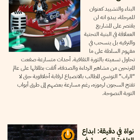
البناء والتشييد كعنوان
للمرحلة، يبدو انه لن
يقتصر على المشاريع
العملاقة في البنية التحتية
والترفيه بل ينسحب في
مفهوم السلطة على ما
تحاول تسميته بالثورة الثقافية. أحداث متسارعة صفعت
المترنحين من مشاهير الرداءة والصدفة، ألقت بظلالها على عالم
“الراب” التونسي المطالب بالانصياع لرقابة أخلاقوية حتى لا
تفتح السجون لرموزه، رغم مسارعة بعضهم إلى طرق أبواب
التوبة النصوحة.
08
أكتوبر
2024
نجلاء بن صالح
نواة في دقيقة: ابداع