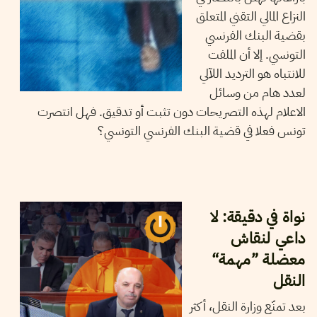
النزاع المالي التقني المتعلق
بقضية البنك الفرنسي
التونسي. إلا أن الملفت
للانتباه هو الترديد اللآلي
لعدد هام من وسائل
الاعلام لهذه التصريحات دون تثبت أو تدقيق. فهل انتصرت
تونس فعلا في قضية البنك الفرنسي التونسي؟
21
نوفمبر
2024
شاكر الجهمي
نواة في دقيقة: لا
داعي لنقاش
معضلة ”مهمة“
النقل
بعد تمنّع وزارة النقل، أكثر