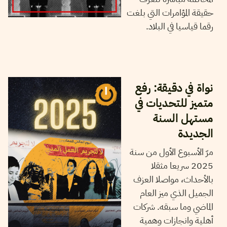
حقيقة المؤامرات التي بلغت
رقما قياسيا في البلاد.
08
جانفي
2025
أيمن الرزقي
نواة في دقيقة: رفع
متميز للتحديات في
مستهل السنة
الجديدة
مرّ الأسبوع الأول من سنة
2025 سريعا مثقلا
بالأحداث، مواصلا العزف
الجميل الذي ميز العام
الماضي وما سبقه. شركات
أهلية وانجازات وهمية