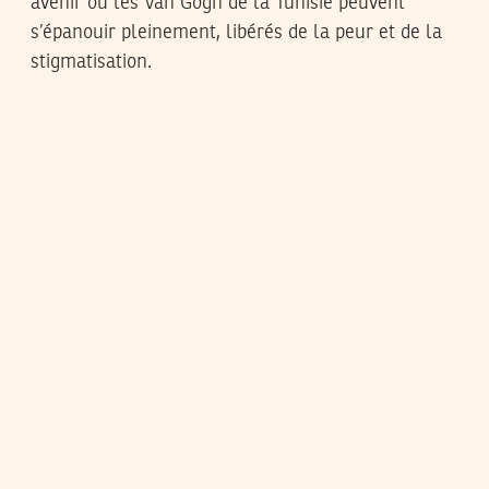
avenir où les Van Gogh de la Tunisie peuvent
s’épanouir pleinement, libérés de la peur et de la
stigmatisation.