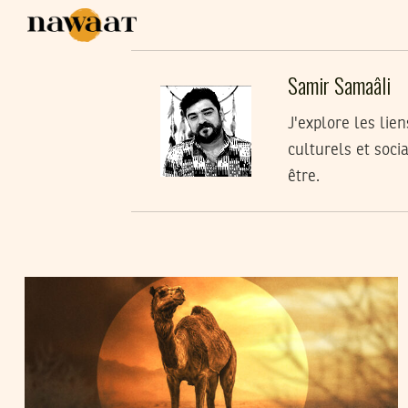
Samir Samaâli
J'explore les li
culturels et soci
être.
SAMIR SAMAÂLI
30
Jul
2026