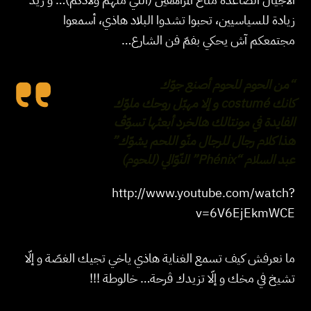
زيادة للسياسيين، تحبوا تشدوا البلاد هاذي، أسمعوا
مجتمعكم آش يحكي بفمّ فن الشارع…
“من الحوم للحوم أصنع جوّك
كانك costumé و إلا مهبّل روحك ملوّك
الفايدة في مونتالك هالخرد أبعثها تسوّڤ
هذا كلام رجال للرجال منّو اللحم يشوّك”
عبد السلام “Phénix” النّوّالي (للحوم)
http://www.youtube.com/watch?
v=6V6EjEkmWCE
ما نعرفش كيف تسمع الغناية هاذي ياخي تجيك الغصّة و إلّا
تشيخ في مخك و إلّا تزيدك ڤرحة… خالوطة !!!