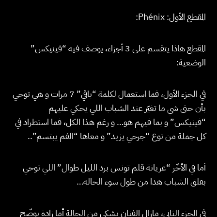
المقطع الأول: Phénix:
المقطع هاذا يتقسم على 3 أجزاء، يوصف فيه “فينيكس”
الوضعية:
في الجزء الأول، فما استعمال لكلمة “باقي” 7 مرات و هي توحي
بأن حتى شي ما تغيّر عند الشباب اللي يحكي عليهم
“فينيكس” و بما فيهم هو… و رغم هذا الكل، فما استطراد في
كل جملة من نوع “جرحي يزيد” و معاها “الفم يبتسم”..
أما في الأخّر “عريانة قلم تونس برد الليل طوال” اللي توحي
بقلق الشباب هذا من طول سوء الحالة…
في الجزء الثاني، مازال الفنان يشكي من الحالة أما زادة يوضّح