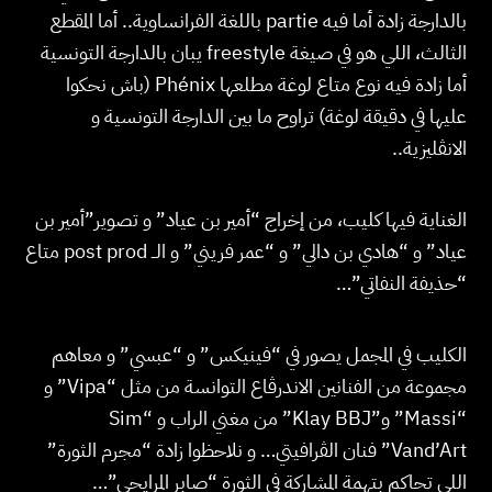
بالدارجة زادة أما فيه partie باللغة الفرانساوية.. أما المقطع
الثالث، اللي هو في صيغة freestyle يبان بالدارجة التونسية
أما زادة فيه نوع متاع لوغة مطلعها Phénix (باش نحكوا
عليها في دقيقة لوغة) تراوح ما بين الدارجة التونسية و
الانڤليزية..
الغناية فيها كليب، من إخراج “أمير بن عياد” و تصوير”أمير بن
عياد” و “هادي بن دالي” و “عمر فريني” و الــ post prod متاع
“حذيفة النفاتي”…
الكليب في المجمل يصور في “فينيكس” و “عبسي” و معاهم
مجموعة من الفنانين الاندرڤاع التوانسة من مثل “Vipa” و
“Massi” و”Klay BBJ” من مغني الراب و “Sim
Vand’Art” فنان الڤرافيتي… و نلاحظوا زادة “مجرم الثورة”
اللي تحاكم بتهمة المشاركة في الثورة “صابر المرايحي”…