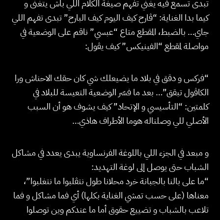
تبدى تسمع فيه يغني تفهم صيغة الكلام اللي باش يتغنى و
كيما بدا الغناية: “ڤارح كيف اليوم كيف البارح” تبدى تفهم اللي
جاي… بالضبط، المقطع متاع “عبسي” ناقم على الوضعية في
مواصلة لمقطع “الفينيكس” كيف يڤول:
“فركس و دقق في بلاد ما يضيعلك شي كان حقك الاحناش ورا
الكاڤول تبقق”… بعد ما فسّر الوضعية التعيسة للبلاد في
كلمتين: “التأسيسي و الإتحاد” كيف يشوف هو أن السبب
الأصلي للي وصلناله هوما الأطراف هاذي…
و مبعد في الجزء اللي باللوغة الفرنساوية يبدى يعدد في مشاكل
الشباب حتى يوصل إلى لوغة التهديد:
“ما على بالنا بالجبانة خرد محلانا طول نتڤلبوا ما نتغلبوا”،
معناها (على حسب تمشي الغناية بكلها) أي فما مشاكل و فما
تلاعب بالشباب و تضييع حقوق أما ما عندكم وين توصلوا