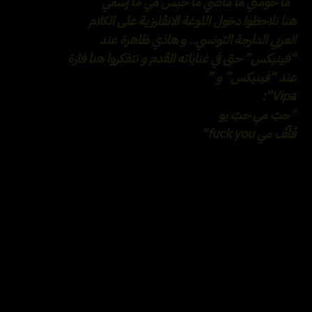
“ما حومتي ما ماضي ما حبس مي ما إسمي”
هنا نلاحظوا دخول اللوغة الانڤليزية على الكلام
العربي الدارجة التونسي.. و هاذي ظاهرة عند
“فينيكس” حتى في غناياته الڤدم و نتفكروا هنا فازة
عند “فينيكس” و ”
Vipa”:
“حبّ مي حبّ يو
ڤلّڤ مي fuck you”