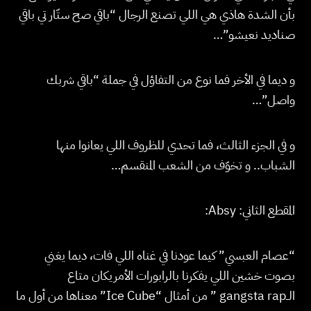
بأن الشدة هاذي هي اللي تصنع الرجال “باقي صح ستّار تي باقي
صناديد نعيشو”…
و ديما في الأخر فما نوع من التفاؤل في جملة “باقي شربك
واصل”…
و في الجزء الثالث، فما تحدي للظروف اللي يعانوا منها
الشباب.. و تخوّف من الشعب المنقسم…
المقطع الثاني: Absy:
“عصام العبسي” كيما عودنا في غناه اللي فات، ديما يغني
بصوت خشين اللي يفكرنا بالرابورات الأمريكان متاع
الــgangsta rap ” من أمثال “Ice Cube” معناها من أول ما