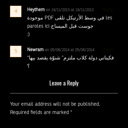
Heythem
Reply
on 19/11/2013 at 19/11/2013
4
موجودة PDF في وسط الأرتيكل تلڤى les
paroles ici جوست قبل الميساج
:)
Newram
Reply
on 05/06/2014 at 05/06/2014
5
“ﻓﻜﻴﻨﺎﻧﻲ ﺩﻭﻟﺔ ﻛﻼﺏ ﻣﻠﺘﺰﻡ” شنوّة يقصد بيها
؟
Leave a Reply
Your email address will not be published.
Required fields are marked
*