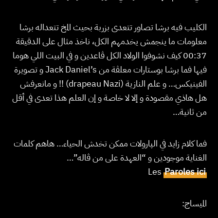
الكليب فيه برشا تصاور تتعدى بزربة بحيث المخ تتعداله برشا
معلومات ما ينجمش يخدمهم الكل، ناخذ مثال على الدقيقة
00:37 كيف نشوفوا الولاد الكل ڤاعدين و في البيت اللي هوما
فيها فما برشا بوستارات معلڤة من Jack Daniel’s و تصويرة
الفينيكس… و علم النازية (drapeau Nazi) !! و مانعرفش
هل هاذي مقصودة و إلا لا خاصة و إن العلم هذا تعدى في أقل
من ثانية…
فما كلام زايد في الپارولات ممكن تخدش الحياء… هاهم كلمات
الغناية موجودين و “العهدة على من ڤاله”…
Les
Paroles ici
الميساج: