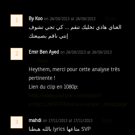
By Koo
Reply
on 24/09/2013 at 24/09/2013
1
الغناي هاذي تخليك تنقم … كي تجي تشوف
إنتي ناقم بصبيعتك
Emir Ben Ayed
on 24/09/2013 at 24/09/2013
2
Reply
Heythem, merci pour cette analyse très
pertinente !
Lien du clip en 1080p:
http://www.youtube.com/watch?
v=tQr3JJWSF2I&feature=player_detailpage
mahdi
Reply
on 17/11/2013 at 17/11/2013
3
بالله هبطنا lyrics متاعها SVP