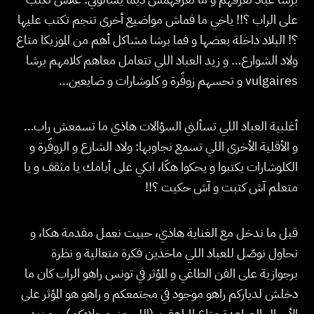
على الراب ؟!! ياخي ما فماش مواضيع أخرى تنجم تكتب عليها
؟! البلاد داخلة بعضها و فما برشا مشاكل أهم من الموزيكا متاع
ولاد الشوارع… و زيد العباد اللي تتعامل معاهم كلامهم برشا
vulgaires و تحسهم زوفّرة و كلوشارات و ضايعين…
أغلبية العباد اللي تسألني السؤالات هاذي ما تسمعش راب…
و الأقلية الأخرى اللي تسمع نجاوبها: ولاد الشارع و الزوفّرة و
الكلوشارات يكتبوا و يحكوا هكّا، ابكي على أيامك يا مثقف و يا
متعلم آش كتبت و آش حكيت ؟!!
قبل ما ندخل مع الغناية هاذي، حبيت نعمل مقدمة هكا، و
نحاول نوصّل للعباد اللي ماخذين فكرة متعالية و نظرة
برجوازية على الفن الطاغي و المؤثر في تونس راهو الراب كان ما
دخلش لدياركم راهو موجود في مجتمعكم و راهو هو المؤثر على
الأجيال الصاعدة متاع المراهقين (اللي منهم ولادكم)… و زيد