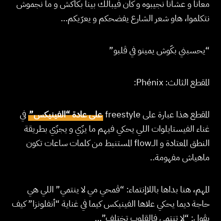
معانا و عشانا نجيبوه و كان فيبالك بينا بكاكش و ما نجموش
نتكلموا، هاو شعر الشارع يفضحكم و يعرّيكم…
“يحسبني بكّوش يمينو في ڤلبو”
المقطع الثالث: Phénix:
المقطع هذا عبارة على freestyle
على عادة “الفينيكس”
في
غناء الفيستايلوات اللي يحكي فيهم ما يزّي و يجزّي بطريقة
النطق المعتادة و الــflow المستنبط من كلمات ساعات تكون
ماهياش مفهومة..
المهم، هنا بداها باللاإنتماء: “ڨمحي مي لا ينتمي” اللي هي
حاجة ديما يحكي علاها الفينيكس كيما في غناية “أنفلونزا” كيف
يڤول: “لا تنتمي فالقلوب تختلف”…