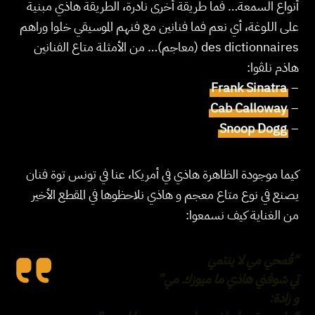
أنواع السمعة… فما طريقة أخرى نادرة، الطريقة هاذي مبنية
على اللوغة، أي نعم فما فنانين مع فنهم الموسيقي خلوا وراهم
des dictionnaires (معاجم)… من الأمثلة متاع الفنانين
هاذم نلڤوا:
Frank Sinatra
–
Cab Calloway
–
Snoop Dogg
–
كيما موجودة الظاهرة هاذي في أمريكا، عنا في تونس توة فنان
يصنع في نوع متاع معجم و هاذي نلاحظوها في المقطع الأخير
من الغناية كيف نسمعوا:
“ڨمحي مي لا ينتمي
تي شوفني هاذي ما ميوزك مي”
و زادة: