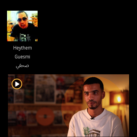
Heythem
Guesmi
صحفي