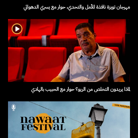
مهرجان تويزة نافذة للأمل والتحدي، حوار مع يسري الدهواثي
لماذا يريدون التخلص من الريو؟ حوار مع الحبيب بالهادي