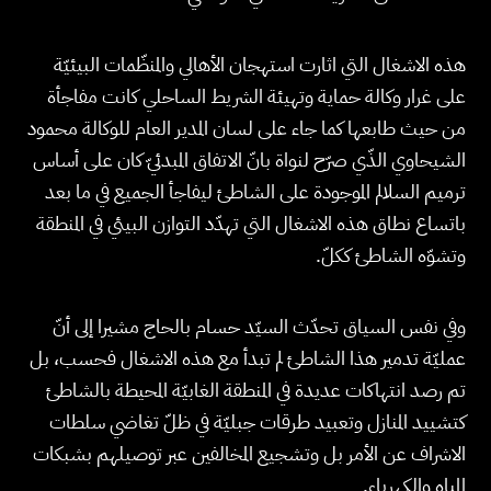
هذه الاشغال التي اثارت استهجان الأهالي والمنظّمات البيئيّة
على غرار وكالة حماية وتهيئة الشريط الساحلي كانت مفاجأة
من حيث طابعها كما جاء على لسان المدير العام للوكالة محمود
الشيحاوي الذّي صرّح لنواة بانّ الاتفاق المبدئيّ كان على أساس
ترميم السلالم الموجودة على الشاطئ ليفاجأ الجميع في ما بعد
باتساع نطاق هذه الاشغال التي تهدّد التوازن البيئي في المنطقة
وتشوّه الشاطئ ككلّ.
وفي نفس السياق تحدّث السيّد حسام بالحاج مشيرا إلى أنّ
عمليّة تدمير هذا الشاطئ لم تبدأ مع هذه الاشغال فحسب، بل
تم رصد انتهاكات عديدة في المنطقة الغابيّة المحيطة بالشاطئ
كتشييد المنازل وتعبيد طرقات جبليّة في ظلّ تغاضي سلطات
الاشراف عن الأمر بل وتشجيع المخالفين عبر توصيلهم بشبكات
المياه والكهرباء.