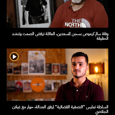
وفاة سالم كرموص بسجن المسعدين، العائلة ترفض الصمت وتنشد
الحقيقة
السلطة تمارس ”التصفية القضائية“ لمرفق العدالة، حوار مع غيلان
الجلاصي