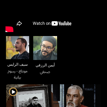
سيف الرايس
أيمن الرزقي
مونتاج
- رسوم
صحفي
بيانية