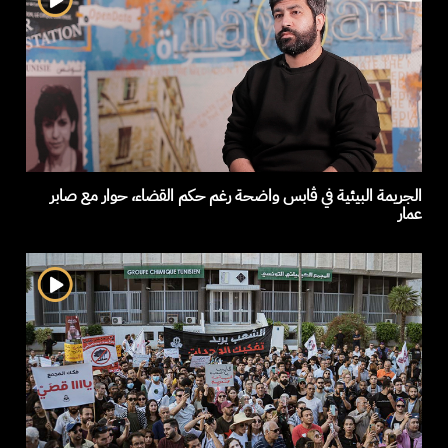
الجريمة البيئية في ڤابس واضحة رغم حكم القضاء، حوار مع صابر
عمار