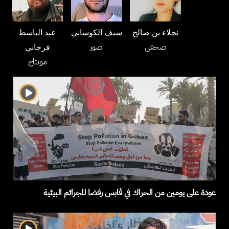
نجلاء بن صالح
سيف الكوساني
عبد الباسط
صحفي
صور
فرجاني
مونتاج
عودة على يومين من الحراك في ڤابس رفضا للجرائم البيئية