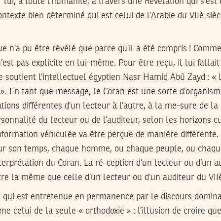
ui, à toute l’humanité, à travers une Révélation qui s’est
ntexte bien déterminé qui est celui de l’Arabie du VIIè sièc
 n’a pu être révélé que parce qu’il a été compris ! Comme 
est pas explicite en lui-même. Pour être reçu, il lui fallait
 soutient l’intellectuel égyptien Nasr Hamid Abû Zayd : « L
e ». En tant que message, le Coran est une sorte d’organisme
tions différentes d’un lecteur à l’autre, à la me-sure de 
sonnalité du lecteur ou de l’auditeur, selon les horizons cu
’information véhiculée va être perçue de manière différente.
 son temps, chaque homme, ou chaque peuple, ou chaque
nterprétation du Coran. La ré-ception d’un lecteur ou d’un a
tre la même que celle d’un lecteur ou d’un auditeur du VIIè
on qui est entretenue en permanence par le discours domin
e celui de la seule « orthodoxie » : l’illusion de croire qu