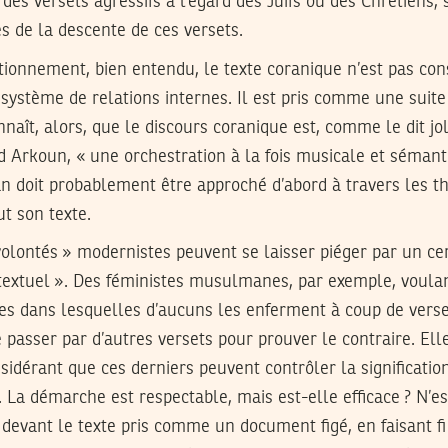
 des versets agressifs à l’égard des Juifs ou des Chrétiens,
es de la descente de ces versets.
tionnement, bien entendu, le texte coranique n’est pas con
e système de relations internes. Il est pris comme une suite
nnaît, alors, que le discours coranique est, comme le dit jo
Arkoun, « une orchestration à la fois musicale et sémant
an doit probablement être approché d’abord à travers les th
ut son texte.
lontés » modernistes peuvent se laisser piéger par un ce
extuel ». Des féministes musulmanes, par exemple, voula
tes dans lesquelles d’aucuns les enferment à coup de verse
 passer par d’autres versets pour prouver le contraire. Elle
sidérant que ces derniers peuvent contrôler la signification
La démarche est respectable, mais est-elle efficace ? N’e
 devant le texte pris comme un document figé, en faisant fi 