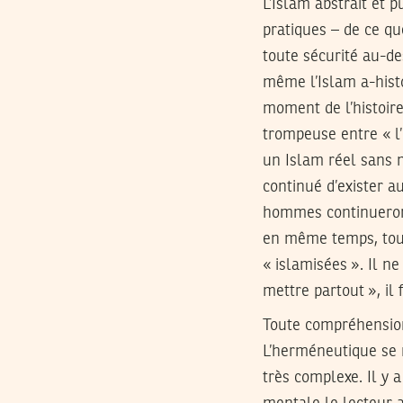
L’Islam abstrait et 
pratiques – de ce que
toute sécurité au-des
même l’Islam a-histor
moment de l’histoire
trompeuse entre « l’
un Islam réel sans m
continué d’exister a
hommes continueront 
en même temps, tout
« islamisées ». Il ne
mettre partout », il 
Toute compréhension
L’herméneutique se r
très complexe. Il y a