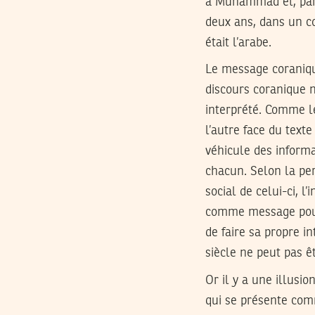
à Muhammad et, par l
deux ans, dans un co
était l’arabe.
Le message coranique
discours coranique n’
interprété. Comme le
l’autre face du text
véhicule des informa
chacun. Selon la per
social de celui-ci, l
comme message pour
de faire sa propre i
siècle ne peut pas ê
Or il y a une illusi
qui se présente comm