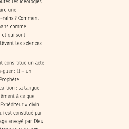
utes les idéologies
aire une
o-rains ? Comment
ulmans comme
 et qui sont
lèvent les sciences
il cons-titue un acte
-guer : 1) – un
 Prophète
a-tion : la langue
-mément à ce que
Expéditeur » divin
qui est constitué par
sage envoyé par Dieu