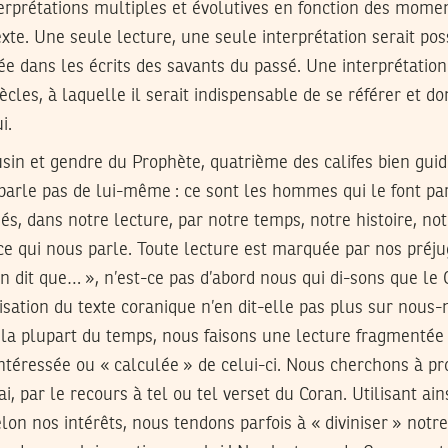
interprétations multiples et évolutives en fonction des mome
exte. Une seule lecture, une seule interprétation serait poss
iée dans les écrits des savants du passé. Une interprétation
ècles, à laquelle il serait indispensable de se référer et do
i.
ousin et gendre du Prophète, quatrième des califes bien guid
 parle pas de lui-même : ce sont les hommes qui le font pa
, dans notre lecture, par notre temps, notre histoire, not
ce qui nous parle. Toute lecture est marquée par nos préj
an dit que… », n’est-ce pas d’abord nous qui di-sons que le 
lisation du texte coranique n’en dit-elle pas plus sur nou
 la plupart du temps, nous faisons une lecture fragmentée 
intéressée ou « calculée » de celui-ci. Nous cherchons à pr
, par le recours à tel ou tel verset du Coran. Utilisant ain
lon nos intérêts, nous tendons parfois à « diviniser » notre 