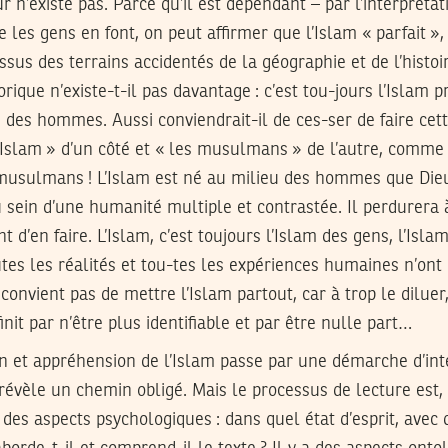
pur n’existe pas. Parce qu’il est dépendant – par l’interprét
 les gens en font, on peut affirmer que l’Islam « parfait »,
sus des terrains accidentés de la géographie et de l’histoir
ique n’existe-t-il pas davantage : c’est tou-jours l’Islam pr
 des hommes. Aussi conviendrait-il de ces-ser de faire cett
Islam » d’un côté et « les musulmans » de l’autre, comme s’
usulmans ! L’Islam est né au milieu des hommes que Dieu s’
u sein d’une humanité multiple et contrastée. Il perdurera 
d’en faire. L’Islam, c’est toujours l’Islam des gens, l’Isla
es les réalités et tou-tes les expériences humaines n’ont 
 convient pas de mettre l’Islam partout, car à trop le diluer,
finit par n’être plus identifiable et par être nulle part…
 et appréhension de l’Islam passe par une démarche d’inte
évèle un chemin obligé. Mais le processus de lecture est, 
 des aspects psychologiques : dans quel état d’esprit, avec q