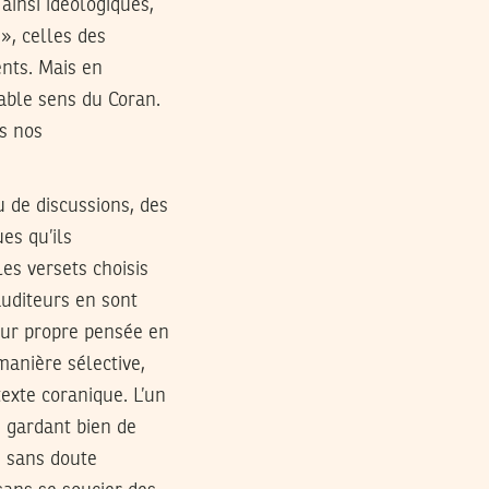
ainsi idéologiques,
 », celles des
ents. Mais en
able sens du Coran.
s nos
u de discussions, des
es qu’ils
les versets choisis
auditeurs en sont
eur propre pensée en
manière sélective,
exte coranique. L’un
e gardant bien de
s sans doute