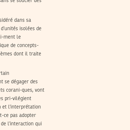
 sans se soucier des
sidéré dans sa
 d’unités isolées de
li-ment le
ique de concepts-
èmes dont il traite
rtain
nt se dégager des
ts corani-ques, vont
s pri-vilégient
 et l’interprétation
st-ce pas adopter
de l’interaction qui