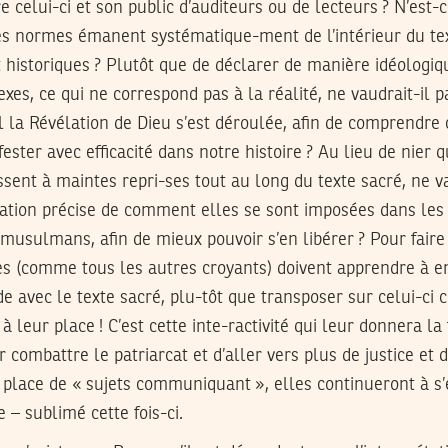
re celui-ci et son public d’auditeurs ou de lecteurs ? N’est
les normes émanent systématique-ment de l’intérieur du te
 historiques ? Plutôt que de déclarer de manière idéologiq
exes, ce qui ne correspond pas à la réalité, ne vaudrait-il 
l la Révélation de Dieu s’est déroulée, afin de comprendre
ester avec efficacité dans notre histoire ? Au lieu de nier
ssent à maintes repri-ses tout au long du texte sacré, ne v
ation précise de comment elles se sont imposées dans les 
usulmans, afin de mieux pouvoir s’en libérer ? Pour faire
es (comme tous les autres croyants) doivent apprendre à e
e avec le texte sacré, plu-tôt que transposer sur celui-ci c
 à leur place ! C’est cette inte-ractivité qui leur donnera la
combattre le patriarcat et d’aller vers plus de justice et d
 place de « sujets communiquant », elles continueront à s
 – sublimé cette fois-ci.