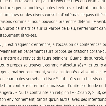
u de nous laisser tirer par lui ! Nos lectures du Coran sont 
 lectures per-sonnelles, ou des lectures « institutionnelles
islamiques ou des divers conseils d’oulémas de pays différ
 faisons comme si nous pouvions prétendre détenir LE vérit
n droit de maîtrise sur la Parole de Dieu, l’enfermant dan
itablement étroi-tes.
i, il est fréquent d’entendre, à l’occasion de conférences o
viennent en parsemant leurs propos de citations corani-qu
es mettre au service de leurs opinions. Quand, de surcroît, 
 leurs propos se trouvent comme « absolutisés », et leurs 
e gens, malheureusement, sont ainsi tentés d’absolutiser l
t de champ des versets du Livre Saint qu’ils ont choi-sis de 
de leur contexte et en méconnaissant l’unité pro-fonde du t
angera : « Nulle contrainte en religion ! » (Coran 2, 256), s
 son environnement, tandis qu’un autre, avec des intention