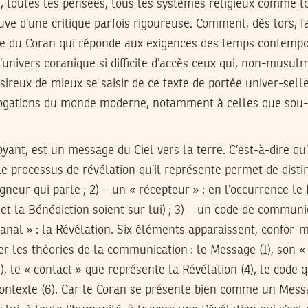
, toutes les pensées, tous les systèmes religieux comme to
uve d’une critique parfois rigoureuse. Comment, dès lors, f
le du Coran qui réponde aux exigences des temps contemp
l’univers coranique si difficile d’accès ceux qui, non-mus
reux de mieux se saisir de ce texte de portée univer-selle
rogations du monde moderne, notamment à celles que sou-
oyant, est un message du Ciel vers la terre. C’est-à-dire qu’
 processus de révélation qu’il représente permet de distin
igneur qui parle ; 2) – un « récepteur » : en l’occurrence le
 la Bénédiction soient sur lui) ; 3) – un code de communic
 canal » : la Révélation. Six éléments apparaissent, confor
r les théories de la communication : le Message (1), son « 
(3), le « contact » que représente la Révélation (4), le code 
 contexte (6). Car le Coran se présente bien comme un Mes