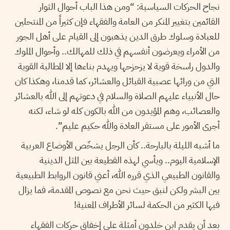
نجاح الحركات السياسية: “ومن هذا الباب أحوال الثوار
القائمين بتغيير المنكر من العامة والفقهاء فإن كثيراً من المنتحلين
للعبادة وسلوك طرق الدين يذهبون إلى القيام على أهل الجور
من الأمراء ويعرضون أنفسهم في ذلك للمهالك.. وأحوال الملوك
والدول راسخة قوية لا يزحزحها ويهدم بناءها إلا المطالبة القوية
التي من ورائها عصبية القبائل والعشائر، كما قدمنا، وهكذا كان
حال الأنبياء عليهم الصلاة والسلام في دعوتهم إلى الله بالعشائر
والعصائب، وهم المؤيدون من الله بالكون كله لو شاء، لكنه
أجرى الأمور على مستقر العادة والله حكيم عليم”.
ما أشبه الليلة بالبارحة.. كأن الرجل يشخّص الأوضاع العربية
الإسلامية اليوم.. ويأسي لهذه القطيعة بين المثل الدينية
والقانون الطبيعي الذي قرره الله، أعني قانون الروابط الطبيعية
بين البشر ولكن لنبق حيث نحن مع نصوص المقدمة، فما يزال
فيها الكثير من الحكمة لسائر الأطراف المعنية!
بعد أن يقدم ابن خلدون أمثلة على إخفاق حركات الفقهاء