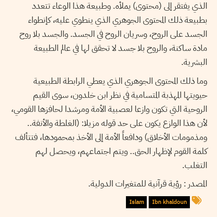
الذي يفتقر إلى (محتوى) يملأه. وطبيعة هذا الوعاء تتعدد
بطبيعة ذلك المحتوى الجوهري الذي ينطوي عليه، كإنطواء
الجسد على الروح، وسريان الروح في الجسد. والجسد بلا روح
مادة ساكنة، والروح بلا جسد لا تحقق لها في عالم الطبيعة
البشرية.
وما ذلك المحتوى الجوهري الذي يعطي الرابطة الطبيعية
حيويتها المهذبة المتسامية في نظر ابن خلدون، سوى القيم
الروحية التي تكون وازعا لعصبية الأمة ومرشدا لحافزها القومي،
لأن هذا الوازع يكون على حد قوله مزيلا: (الغلطة والأنفة..
ومذمومات الأخلاق) ودافعاً الأمة إلى الأخذ بمحمودها، فتتألف
كلمة القوم لإظهار الحق.. ويتم اجتماعهم، ويحصل لهم
التغلب.
المصدر : رؤية قرآنية للمتغيرات الدولية.
Islam
Ibn khaldoun