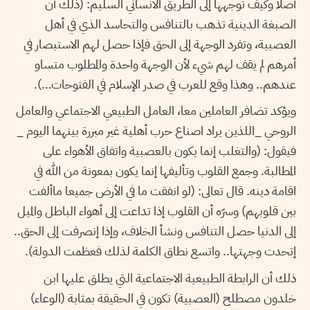
أصلا وكيف توجهها إلى الطريق الانساني السليم: (ذلك أن
الصبغة الدينية تذهب بالتنافس والتحاسد الذي في أهل
العصبية، وتفرد الوجهة إلى الحق فإذا حصل لهم الاستبصار في
أمرهم لم يقف لهم شيء لأن الوجهة واحدة والمطلوب متساو
عندهم.. وهذا وقع للعرب في صدر الإسلام في الفتوحات…).
ويؤكد تضافر العاملين معا، العامل الطبيعي الاجتماعي والعامل
الروحي _اللذين يراد اصناع حرب أهلية غير مبررة بينهما اليوم _
فيقول: (والتغلب إنما يكون بالعصبية واتفاق الأهواء على
المطالبة. وجمع القلوب وتأليفها إنما يكون بمعونة من الله في
اقامة دينه. قال تعالى: (لو انفقت ما في الأرض جميعا ماألفت
بين قلوبهم) وسرّه أن القلوب إذا تداعت إلى أهواء الباطل والميل
إلى الدنيا حصل التنافس ونشأ الخلاف، وإذا إنصرفت إلى الحق..
إتحدت وجهتها.. واتسع نطاق الكلمة لذلك فعظمت الدولة).
ذلك أن الرابطة الطبيعية الاجتماعية التي يطلق عليها ابن
خلدون مصطلح (العصبية) تكون في الحقيقة بمثابة (الوعاء)