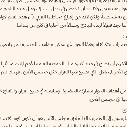
عدالة والديمقراطية وحقوق الإنسان وغيرها موقوفة على الغرب، أو 
يقول هيتنغتون ولانريد أن نخوض في جدل السبق، وهل هذه المبادئ 
من به شخصياً، ولكن لابد من إقناع مخاطبنا الغربي بأن هذه القيم قوا
 نجد قبولاً لهذه المبادئ ونضالاً من أجلها في كثير من بلداننا.
ن حضارات متكافئة، وهذا الحوار غير ممكن مادامت الحضارة الغربية هي
رى أن تصرخ في منابر كثيرة مثل الجمعية العامة للأمم المتحدة، لأنه
 الأمر بالمحافل التي يصنع فيها القرار ـ مثل مجلس الأمن ـ فهناك تت
 أهداف الحوار مشاركة الحضارة الإسلامية في صنع القرار، والكفاح
مية في مجلس الأمن.
للوصول إلى العضوية الدائمة في مجلس الأمن هو أن تكون قوة اقتصادي
لعضوية الدائمة هما ألمانيا واليابان ـ فيجب علينا أن نبني اقتصادا مت