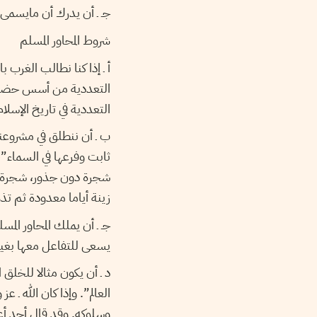
جـ ـ أن يدرك أن مايسمى 
شروط المحاور المسلم
أ ـ إذا كنا نطالب الغرب 
التعددية من أسس حضارتن
التعددية في تاريخ الإسلام
ب ـ أن ننطلق في مشروعنا
ثابت وفرعها في السماء”، 
شجرة دون جذور، شجرة اص
زينة أياما معدودة ثم تذ
جـ ـ أن يملك المحاور المس
يسعى للتفاعل معها بغية 
د ـ أن يكون مثالا للخلق 
العالم”. وإذا كان الله ـ 
وسلوكه. وقد قال أحد أعل