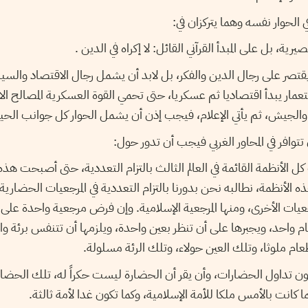
ي الحوار نفسه وهما يتركزان في:
صيرية، بل على المبدأ القرآني القائل: لا إكراه في الدين .
 يقتصر على رجال الدين والفكر، بل لابد أن يشمل رجال الاقتصاد والسيا
تعمار يبدأ اقتصاديا ثم عسكريا، حتى تحمي القوة العسكرية المصالح الا
والجيش، ثم يأتي الإعلام، فيجب إذن أن يشمل الحوار كل جوانب الحيا
توافر في المحاور الغربي فيجب أن تدور حول:
كل الأنظمة القائمة في العالم الثالث بالتزام التعددية، حتى أصبحت هذه
 الأنظمة، نطالبه نحن بدورنا بالتزام التعددية في المرجعيات الحضارية
مرجعيات الأخرى، ومنها المرجعية الإسلامية. وإن فرض مرجعية واحدة 
 واحد، ويجبرها على أن تنظر بعين واحدة، ويلزمها أن تتنفس برئة و
ام ملوثا، وتلك العين حولاء، وتلك الرئة مسلولة.
ون تداول الحضارات، وأن يقر أن الحضارة ليست حكراً له، تلك الحضارة
ا كانت بالأمس ملكا للأمة الإسلامية، وكما تكون غدا لأمة ثالثة.