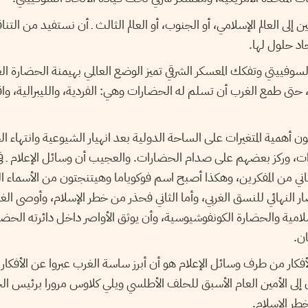
ن إلى العالم الإسلامي، أو الجنوب، أو العالم الثالث ـ أن نستفيد من الت
د حلول لها.
 السوفييتي وتفكك المعسكر الشرقي تميز الوضع العالمي بهيمنة الحضارة 
ي، حتى طمع الغرب أن تسلم له الحضارات وهي: الفردية، والليبرالية، 
ون أهمية المتغيرات على الساحة الدولية بعد انهيار الشيوعية وانتهاء ال
ات، وركز بعضهم على صدام الحضارات. والعجيب أن وسائل الإعلام ـ 
وع الثاني من المفكرين، وهكذا أصبح اسم فوكوياما وهيتنجتون من الأسماء ا
صار النهائي للنسق الغربي، وأما الثاني فحذر من خطر الإسلام، وأوصى ا
لامية والحضارة الكونفوشيوسية، وأن يوثق الأواصر داخل دائرته الحض
ان.
لأفكار من طرف وسائل الإعلام هو أن أبرز ساسة الغرب عبروا عن الأفكار 
إلى الأمين العام الأسبق للحلف الأطلسي ويلي كلاوس مرورا برئيس ال
طر الإسلام.