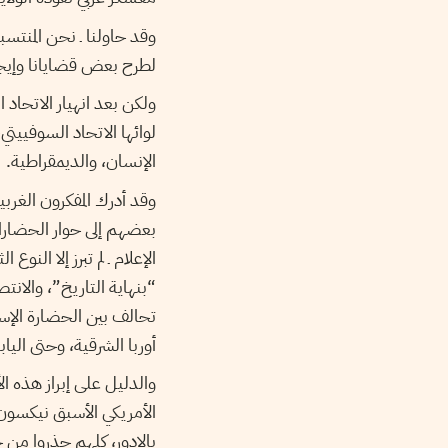
وقد حاولنا ـ نحن المنتسبي
لطرح بعض قضايانا وإيجا
ولكن بعد انهيار الاتحاد
لوائها الاتحاد السوفييت
الإنسان، والديمقراطية.
وقد أدرك المفكرون الغربي
بعضهم إلى حوار الحضار
الإعلام ـ لم تبرز إلا الن
“بنهاية التاريخ”، والانت
تحالف بين الحضارة الإس
أوربا الشرقية، وحتى الياب
والدليل على إبراز هذه ا
الأمريكي الأسبق نيكسون 
بالادور، كلهم حذروا من خ