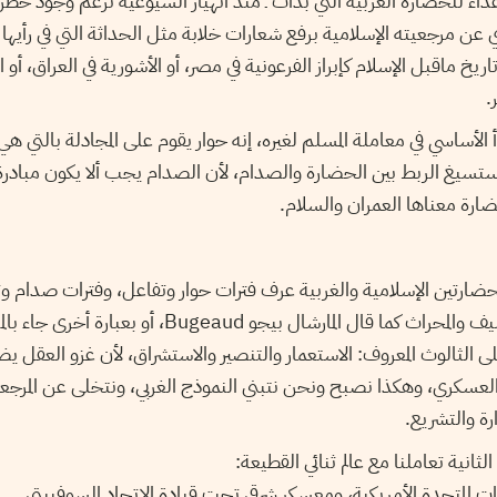
داء للحضارة الغربية التي بدأت ـ منذ انهيار الشيوعية تزعم وجود خطر 
 مرجعيته الإسلامية برفع شعارات خلابة مثل الحداثة التي في رأيها 
تاريخ ماقبل الإسلام كإبراز الفرعونية في مصر، أو الأشورية في العراق، أو ا
.
بدأ الأساسي في معاملة المسلم لغيره، إنه حوار يقوم على المجادلة بالتي 
ستسيغ الربط بين الحضارة والصدام، لأن الصدام يجب ألا يكون مبادرة 
حضارة معناها العمران والسلام.
لحضارتين الإسلامية والغربية عرف فترات حوار وتفاعل، وفترات صدام 
للأمة الإسلامية جاء بالسيف والمحراث كما قال المارشال بي
لى الثالوث المعروف: الاستعمار والتنصير والاستشراق، لأن غزو العقل يضم
 العسكري، وهكذا نصبح ونحن نتبني النموذج الغربي، ونتخلى عن المرجعي
رة والتشريع.
الثانية تعاملنا مع عالم ثنائي القطيعة:
ات المتحدة الأمريكية، ومعسكر شرقي تحت قيادة الاتحاد السوفييتي.