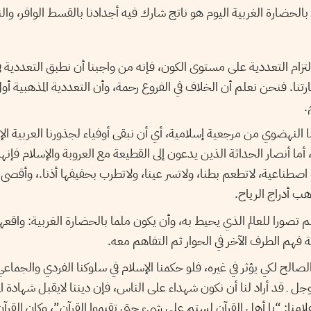
بالحضارة الغربية اليوم هو ناتج شارك فيه أجدادنا بالقسط الوافر، وال
بالتزام التعددية على مستوى الكون، فإنه من واجبنا أن نطبق التعددية ف
ا. فنحن نعلم أن الخلاف في الفروع رحمة، وأن التعددية المذهبية أ
.
 النهضوي من مرجعية إسلامية، أي أن نبقى أوفياء لجذورنا العربية ا
أما أنصار الحداثة الذين يدعون إلى القطيعة مع العروبة والإسلام فإنهم
طناعية، لاتطعم بطنا، ولاتسر عينا، ولاتطرب بحفيفها أذنا.، وأقصى
هب أدراج الرياح.
لم تصورا للعالم الذي يحيط به، وأن يكون ملما بالحضارة الغربية: واقعها،
فهم الطرف الآخر في الحوار ثم التفاهم معه.
الصالح لكي يؤثر في غيره، فلو حكمنا الإسلام في سلوكنا الفردي والجماع
عز وجل ـ قد أراد لنا أن نكون شهداء على الناس، فإن ديننا لايقبل شهادة ا
امنا: “يا أهل القرآن لستم على شيء حتى تقيموا القرآن”، وكان القرآ