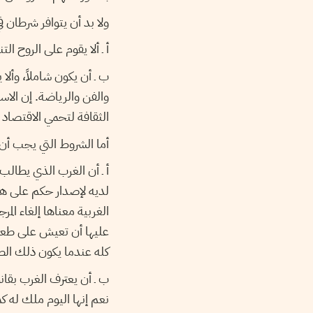
ولا بد أن يتوافر شرطان ف
أ ـ ألا يقوم على الروح التن
ب ـ أن يكون شاملاً، وألا
والفن والرياضة. إن الاس
الثقافة لتحمي الاقتصاد 
أما الشروط التي يجب أن ت
أ ـ أن الغرب الذي يطالب 
لديه لإصدار حكم على هذه
الغربية معناها إلغاء ال
عليها أن تعيش على طعام
كله عندما يكون ذلك الطع
ب ـ أن يعترف الغرب بقان
نعم إنها اليوم ملك له كم