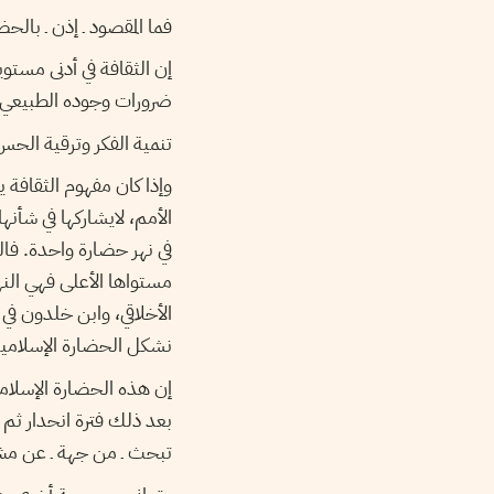
فما المقصود ـ إذن ـ بالح
إن الثقافة في أدنى مست
ضرورات وجوده الطبيعي م
تنمية الفكر وترقية الح
وإذا كان مفهوم الثقافة 
الأمم، لايشاركها في شأ
في نهر حضارة واحدة. فالث
مستواها الأعلى فهي النه
الأخلاقي، وابن خلدون في 
نشكل الحضارة الإسلامية ا
إن هذه الحضارة الإسلامية
بعد ذلك فترة انحدار ثم ف
تبحث ـ من جهة ـ عن مشر