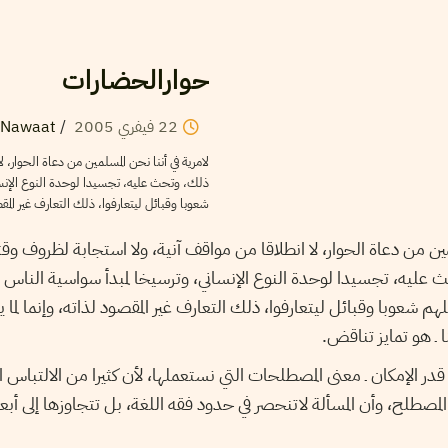
حوارالحضارات
22
فيفري
2005
/
Nawaat
لامرية في أننا نحن المسلمين من دعاة الحوار، 
ذلك، وتحث عليه، تجسيدا لوحدة النوع الإنسان
شعوبا وقبائل ليتعارفوا، ذلك التعارف غير المقصو
مين من دعاة الحوار، لا انطلاقا من مواقف آنية، ولا استجابة لظروف وق
ث عليه، تجسيدا لوحدة النوع الإنساني، وترسيخا لمبدأ سواسية الناس ف
لهم شعوبا وقبائل ليتعارفوا، ذلك التعارف غير المقصود لذاته، وإنما لما 
ينا ـ هو تمايز تناقض.
قدر الإمكان ـ معنى المصطلحات التي نستعملها، لأن كثيرا من الالتباس ال
مصطلح، وأن المسألة لاتنحصر في حدود فقه اللغة، بل تتجاوزها إلى أبع