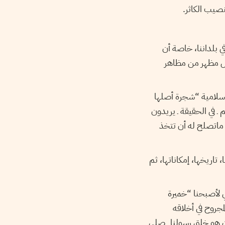
نصيب الكاثر.
ي بلداننا، خاصة أن
ول مظهر من مظاهر
لإسلامية “شجرة أصلها
 ـ في الحقيقة ـ يريدون
 ماتصلح له أن تتخذ
 تاريخها، إمكاناتها، ثم
ي لأصبحنا “خميرة
لمجروح في أخلاقه
ن هو خلق رسولنا ـ صلى