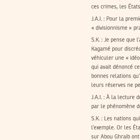
ces crimes, les État
J.A.I. : Pour la prem
« divisionnisme » pr
S.K.
: Je pense que l
Kagamé pour discrédi
véhiculer une « idéo
qui avait dénoncé ce
bonnes relations qu’
leurs réserves ne pe
J.A.I. : À la lecture
par le phénomène de
S.K.
: Les nations qu
l’exemple. Or les Ét
sur Abou Ghraib ont