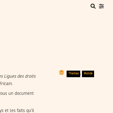
,
Themes
Monde
es Ligues des droits
ricain.
r vous un document
 et les faits qu’il