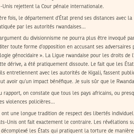
s-Unis rejettent la Cour pénale internationale.
ière fois, le département d’État prend ses distances avec la 
atiquée par les autorités rwandaises…
’argument du divisionnisme ne pourra plus être invoqué par
ter toute forme d’opposition en accusant ses adversaires p
logie génocidaire ». La Ligue rwandaise pour les droits de 
tte dérive, a été pratiquement dissoute. Le fait que les État
ils entretiennent avec les autorités de Kigali, fassent pub
ut avoir qu’un impact bénéfique. Je suis sûr que le Rwand
 du rapport, on constate que tous les pays africains, ou pre
s violences policières…
i ont une longue tradition de respect des libertés individue
ats-Unis ont fait exactement le contraire. Les révélations
 décomplexé les États qui pratiquent la torture de manière