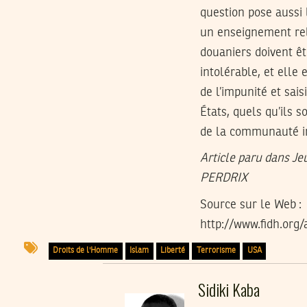
question pose aussi 
un enseignement rela
douaniers doivent êt
intolérable, et elle 
de l’impunité et sai
États, quels qu’ils s
de la communauté in
Article paru dans J
PERDRIX
Source sur le Web :
http://www.fidh.org/
Droits de l'Homme
Islam
Liberté
Terrorisme
USA
Sidiki Kaba