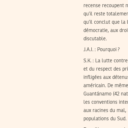
recense recoupent n
qu’il reste totaleme
qu’il conclut que la
démocratie, aux droi
discutable.
J.A.I. : Pourquoi ?
S.K.
: La lutte contre
et du respect des pri
infligées aux détenu
américain. De même q
Guantánamo (42 nati
les conventions inte
aux racines du mal, à
populations du Sud. 