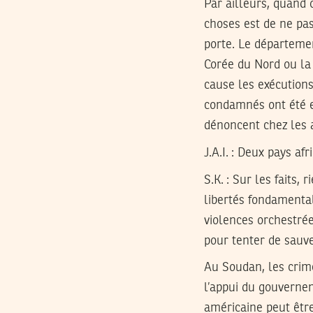
Par ailleurs, quand
choses est de ne pas
porte. Le départeme
Corée du Nord ou la
cause les exécutions
condamnés ont été e
dénoncent chez les 
J.A.I. : Deux pays a
S.K.
: Sur les faits, 
libertés fondamental
violences orchestrée
pour tenter de sauv
Au Soudan, les crim
l’appui du gouvernem
américaine peut être 