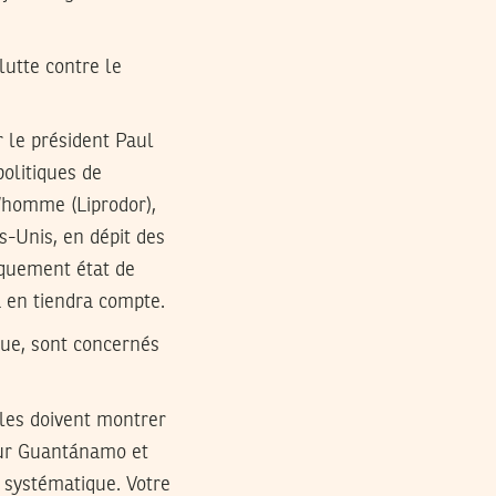
lutte contre le
 le président Paul
olitiques de
l’homme (Liprodor),
s-Unis, en dépit des
liquement état de
a en tiendra compte.
sque, sont concernés
lles doivent montrer
 sur Guantánamo et
 systématique. Votre