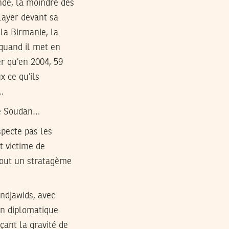
nde, la moindre des
alayer devant sa
la Birmanie, la
 quand il met en
er qu’en 2004, 59
 ce qu’ils
…
 le Soudan…
specte pas les
t victime de
 tout un stratagème
ndjawids, avec
ion diplomatique
nçant la gravité de