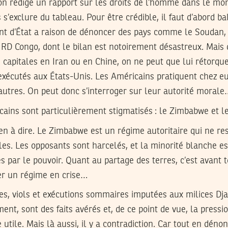
 on rédige un rapport sur les droits de l’homme dans le mo
 s’exclure du tableau. Pour être crédible, il faut d’abord b
nt d’État a raison de dénoncer des pays comme le Soudan, 
 RD Congo, dont le bilan est notoirement désastreux. Mais
 capitales en Iran ou en Chine, on ne peut que lui rétorqu
xécutés aux États-Unis. Les Américains pratiquent chez eux
autres. On peut donc s’interroger sur leur autorité morale
fricains sont particulièrement stigmatisés : le Zimbabwe et
rien à dire. Le Zimbabwe est un régime autoritaire qui ne re
es. Les opposants sont harcelés, et la minorité blanche es
s par le pouvoir. Quant au partage des terres, c’est avant
er un régime en crise…
es, viols et exécutions sommaires imputées aux milices Dja
ent, sont des faits avérés et, de ce point de vue, la press
utile. Mais là aussi, il y a contradiction. Car tout en déno