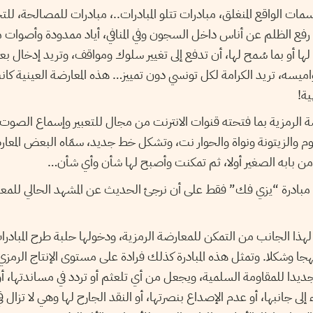
ت الواقع المنغلق، مبادرات تتلو المبادرات..، مبادرات للمصالحة، للتجا
لى رفع الظلم عن أناس داخل السجون وفي المنافي، أياد ممدودة وأصوات 
ها أو بما سُمح لها، أن تدفع إلى تغيير سلوك ومواقف، وتريد إدخال بعض
ميسه، تريد الكرامة لكل تونسي دون تمييز… هذه المعارضة العينية كا
ية!
 الرمزية بما فتحته قنوات الانترنت من مجال للتعبير وإسماع الصوت
وم والزيتونة ونواة والحوار نت، وتشكل خط جديد، سمّاه البعض المعارض
ن بابه الصغير أولا، ثم تمكنت وأصبح لها شأن وأي شأن…
ع مبادرة “يزي فك” فقط على أن نرجئ الحديث عن المشهد الحالي للمعا
 لهذا الجانب من التمكن للمعارضة الرمزية، ودخولها حلبة طرح المبادرات
نهجا وشكلا. وتمثل هذه المبادرة كذلك فرادة على مستوى الإنتاج الرمز
يدا للمقاومة السلمية، ويجعل من أي تلعثم أو تردد في مساندتها، أو ال
إلى جانبها، أو عدم الإصداع بنصرتها، أو النقد الجارح لها وهي لا تزال ف