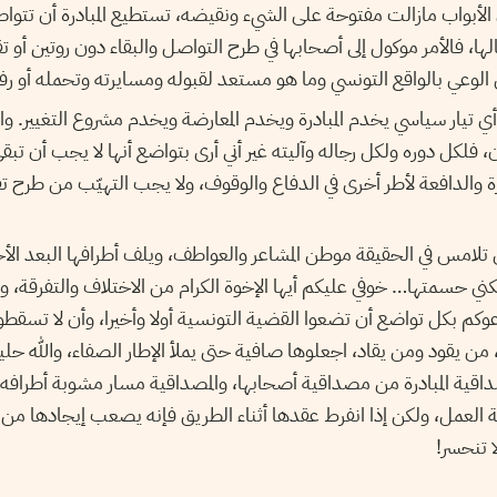
لأبواب مازالت مفتوحة على الشيء ونقيضه، تستطيع المبادرة أن تتواصل
ها، فالأمر موكول إلى أصحابها في طرح التواصل والبقاء دون روتين أ
 الوعي بالواقع التونسي وما هو مستعد لقبوله ومسايرته وتحمله أو ر
 أي تيار سياسي يخدم المبادرة ويخدم المعارضة ويخدم مشروع التغيير. وال
 فلكل دوره ولكل رجاله وآليته غير أني أرى بتواضع أنها لا يجب أن تبق
ة والدافعة لأطر أخرى في الدفاع والوقوف، ولا يجب التهيّب من طرح تقا
ي تلامس في الحقيقة موطن المشاعر والعواطف، ويلف أطرافها البعد الأخ
لكني حسمتها… خوفي عليكم أيها الإخوة الكرام من الاختلاف والتفرقة
دعوكم بكل تواضع أن تضعوا القضية التونسية أولا وأخيرا، وأن لا تسقطوا في
 من يقود ومن يقاد، اجعلوها صافية حتى يملأ الإطار الصفاء، والله حلي
اقية المبادرة من مصداقية أصحابها، والمصداقية مسار مشوبة أطرافه 
ية العمل، ولكن إذا انفرط عقدها أثناء الطريق فإنه يصعب إيجادها من
ا تنحسر!