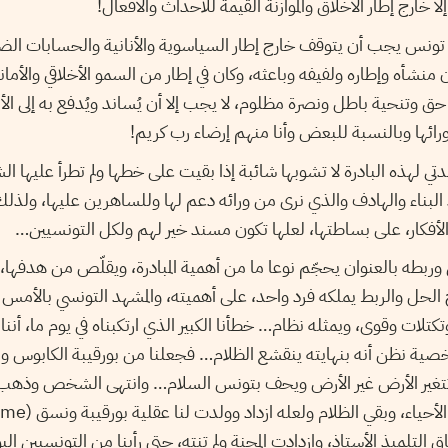
لا خارج إطار الأخلاق والموازنة القيمة للأحداث والأفعال!
تونس يجب أن يتوقف خارج إطار السياسوية والأنانية والحسابات الضي
منشأه وإطاره ولفيفه وباعثه، وكان في إطار من السمو الأخلاقي والأمانة
يت حق وتنحية باطل ونصرة مظلوم، لا يجب إلا أن يُساند ويُدفع به إلى ا
ها وبالنسبة للبعض وأنا منهم إرضاء رب كريم!
ي لهذه البادرة لا تشوبها شائبة إذا بقيت على خطها ولم تطرأ عليها ال
د البناء والهادف والذي نرى من ورائه دعم لها وللساهرين عليها، ولذل
أفكار، على بساطتها، لعلها تكون مسند خير لهم ولكل التونسيين…
 وربطه بالعنوان يحجّم نوعا ما من أهمية المبادرة، ويقلّص من هدفها، 
 الحل والربط يملكه فرد واحد، على أهميته، والمشهد التونسي بالأمس وا
تلات وقوى، ويمثله نظام… خطأنا الكبير الذي ارتكبناه في يوم ما، أننا ر
خصية نظن أنه بنهايته ينقشع الظلام… فجعلنا من بورقيبة الكابوس
تتغير الأرض غير الأرض ويحف بتونس السلام… وانتهى الشخص وذهب إ
 التلميذ الأستاذ، وازدادت المحنة ولم تنته، حتى رأينا من التونسيين ال