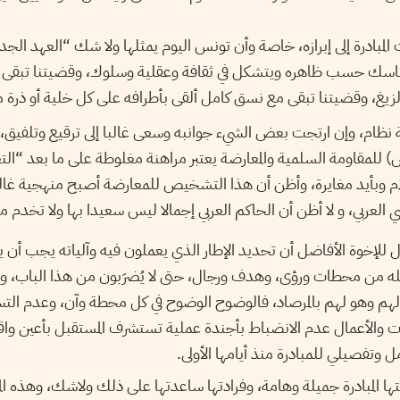
لمبادرة إلى إبرازه، خاصة وأن تونس اليوم يمثلها ولا شك “العهد الجدي
تماسك حسب ظاهره ويتشكل في ثقافة وعقلية وسلوك، وقضيتنا تبقى
الزيغ، وقضيتنا تبقى مع نسق كامل ألقى بأطرافه على كل خلية أو ذرة م
اية نظام، وإن ارتجت بعض الشيء جوانبه وسعى غالبا إلى ترقيع وتلفيق،
مقاومة السلمية والمعارضة يعتبر مراهنة مغلوطة على ما بعد “الت
ام وبأيد مغايرة، وأظن أن هذا التشخيص للمعارضة أصبح منهجية غالب
 العربي، و لا أظن أن الحاكم العربي إجمالا ليس سعيدا بها ولا تخدم م
 للإخوة الأفاضل أن تحديد الإطار الذي يعملون فيه وآلياته يجب أن ي
 من محطات ورؤى، وهدف ورجال، حتى لا يُضرَبون من هذا الباب، وا
م وهو لهم بالمرصاد، فالوضوح الوضوح في كل محطة وآن، وعدم التسر
رات والأعمال عدم الانضباط بأجندة عملية تستشرف المستقبل بأعين واق
 وتفصيلي للمبادرة منذ أيامها الأولى.
تها المبادرة جميلة وهامة، وفرادتها ساعدتها على ذلك ولاشك، وهذه المح