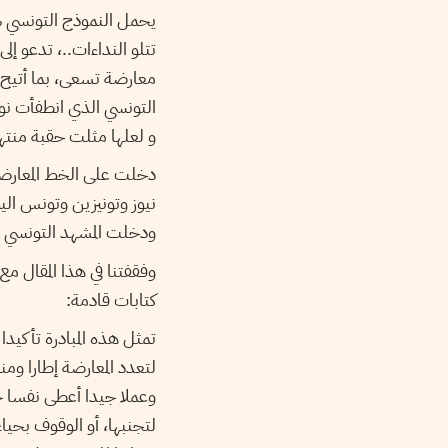
يحمل النموذج التونسي سما
تتلو النداءات..، تدعو إ
معارضة تسعى، بما أتيح ل
التونسي الذي انطفأت نوا
و لعلها مثلت حقبة منته
دخلت على الخط المعارضة
نيوز وتونيزين وتونس الي
ودخلت المشهد التونسي م
وفقفتنا في هذا المقال م
كتابات قادمة:
تمثل هذه المبادرة تأكيدا
لتعدد المعارضة إطارا وم
وعملا جيدا أعطى نفسا جد
لتجنبها، أو الوقوف بحياء 