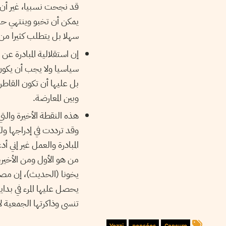
قد نجحت نسبيا، غير أن ا
يمكن أن تخبو وينتهي حال
سهلا بل يتطلب كثيرا من
إن استقلالية المبادرة عن
سياسيا ولا يجب أن يكون،
بل عليها أن تكون القاطر
وبين المعارضة.
هذه النقطة الأخيرة والت
وقد ترددت في إدراجها و
المبادرة والعمل غير إني أ
من هو الأول ومن الأخير،
يخونا (الحديث)، إن مصد
يحصل عليها المرء في بدا
تنسى وذاكرتها الجمعية ل
Yezzi
pensées
Censure