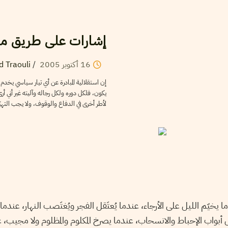
إشارات على طريق مب
16
أكتوبر
2005
/
d Traouli
إن استقلالية المبادرة عن أي تيار سياسي يخدم 
يكون، فلكل دوره ولكل رجاله وآليته غير أني أر
لأطر أخرى في الدفاع والوقوف، ولا يجب التهيّ
 يخيّم الليل على الأرجاء، عندما يُعتَقل الفجر ويُغتَصب النهار، عندم
ل أبواب الإحباط والانسحاب، عندما يصرخ المكلوم والمظلوم ولا مجيب