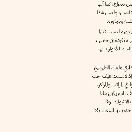
 بنجاح، كما أنها
و تقاعس، وليس هذا
فضه وتجاوزه.
مبادرة ليست تيارا
ى منفردة في حملها،
سم للأدوار بينها
لاقي ولعله الطهوري
، وإذ لامست فيكم حب
 المراتب والمراكز،
ف الشريكين ما لم
بالأشواك، وقد
 جديد، والشعوب لا