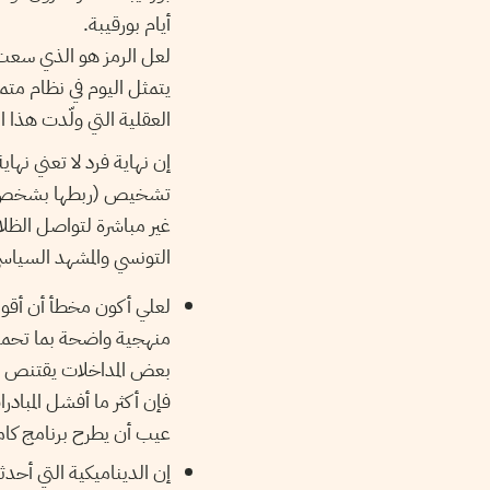
أيام بورقيبة.
لعل الرمز هو الذي سعت ا
يتمثل اليوم في نظام م
العقلية التي ولّدت هذا 
إن نهاية فرد لا تعني نه
تشخيص (ربطها بشخص) لل
غير مباشرة لتواصل الظل
التونسي والمشهد السياسي
لعلي أكون مخطأ أن أقول
منهجية واضحة بما تحمله
بعض المداخلات يقتنص له
فإن أكثر ما أفشل المباد
عيب أن يطرح برنامج كامل
إن الديناميكية التي أحدث