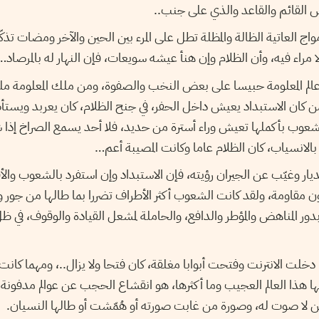
 القائم والقاعد والذي على جنب..
اج العاتية الظالة والمظلة تطل على المرء بين الحين والآخر ومضات تذكّ
 مراء فيه، وأن الظلام وإن هنأ عيشه سويعات، فإن النهار له بالمرصاد…
الم المعلومة حبيسا على بعض النخب والصفوة، ومن ملك المعلومة م
من كان الاستبداد يعيش داخل الحفر، في جنح الظلام، كان يعربد وي
عوب بأكملها تعيش وراء أسترة من حديد، فلا أحد يسمع الصراخ إذا سُ
 بالانسياب، كان الظلام عاما وكانت المصيبة أعم…
يار وغيّب عن الجيران رؤيته، فإن الاستبداد وإن استفرد بالشعوب والأف
 مقاومة، ولقد كانت الشعوب أكثر الأطراف تضررا بما طالها من جور و
دور المناهض والمؤطر والدافع، والحاملة لمشعل القيادة والوقوف، في ظل 
دخلت الانترنت وفتحت أبوابا مغلقة، كان فتحا ولا يزال..، ومهما كانت 
ها هذا العالم العجيب وما أكثرها، هو انقشاع الحجب عن عوالم مدفون
 لا صوت له، وصورة من غابت صورته أو هُمّشت أو طالها النسيان.