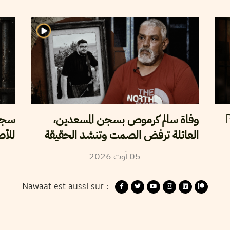
وفاة سالم كرموص بسجن المسعدين،
سجن 
P
العائلة ترفض الصمت وتنشد الحقيقة
للأص
05
أوت
2026
Nawaat est aussi sur :