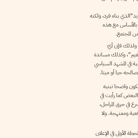
د”الذي بناه فرد، ولكنه
 بالأساس مع هذه
ن المجتمع.
 ولذلك فإن أيّ
غيير”، وكذلك مساندة
ة في المشهد السياسي
صالحه حيا أو ميتا.
كون واضحا تبنيه
لبعض كما رأيت في
ع في حرق المراحل،
عية وممنهجة. ولا
طة الأولى في الإعلان