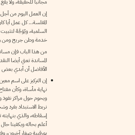
مجانبا للحقيقة، ولا يقع إ
إن العمل اليوم من أجل 
المفلسة… كل عمل أيا كان 
السلمية، ويُوَجَّهُ لتثب
خدمة وطن جريح ومن ورائ
من هذا الباب فإن مساندت
المساندة تعني أيضا النق
الأفاضل أن أبدي بعض ال
إن التركيز على اسم معين
نهاية مأساة، وكأن مفتاح
ويحوم حول مراكز نفوذ وتك
نربط الاستبداد بفرد وش
إسقاطه، والذي بنهايته 
بورقيبة صغار آخرون، وفاق