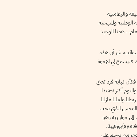
قة والزعامتية
 الوطنية والمنهجية
لأمام… همنا الوحيد
شوائب، غير أن هذه
ك فليسمح لي الإخوة
فكأن نهاية فرد تعني
ليوم أكثر تعقيدا
بطنا ولعلنا مازلنا
 والوحش الذي يجب
لى جوار ربه وهو
أعلم بحاله ويكفينا حال الأحياء، وبقي الظلام ولعله ازداد وولدت لنا عقلية بورقيبة ونسق (système)بورقيبة،
يوم، من يترحم على