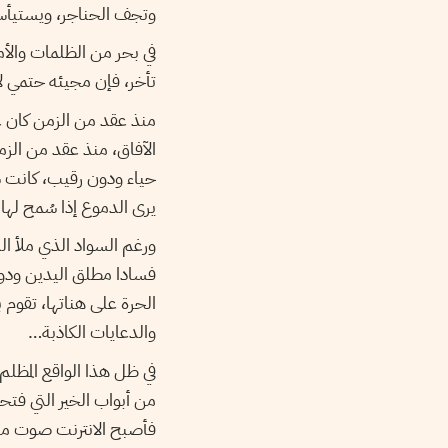
وتجف الحناجر، ويستيأس
في بحر من الظلمات والأمو
تأخر، فإن مجيئه حتمي لا
منذ عقد من الزمن كان ع
الآفاق، منذ عقد من الز
حياء ودون رقيب، كانت ش
يرى الدموع إذا سُمح لها
ورغم السواد الذي ملأ الد
فسادا مطلق اليدين ودون
الحرة على هناتها، تقوم ب
والدعايات الكاذبة…
في ظل هذا الواقع المظلم 
من أبواب الخير التي فتح
فأصبح الانترنت صوت من