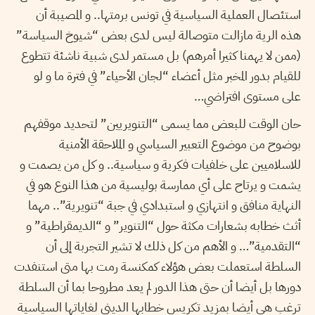
استئصال العملية السياسية في تونس برمتها.. و المصيبة أن
هذه الرية مازالت متوصالة ليس لدى بعض “شيوخ السياسة”
(ممن لا يهمنا كثيرا أمرهم) بل مستمر لدى شبية ناشئة تتطوع
للقيام بدور المخبر مثل أعضاء “لجان الأحياء” في فترة ما و لو
على مستوى افتراضي…
حان الوقت للبعض مما يسمى “التنويريين” لتحديد موقفهم
بوضوح من موضوع التعبير السياسي و الملاحقة الأمنية
للاسلاميين على خلفيات فكرية و سياسية.. و كل من يصمت و
يشمت و يرتاح على أي ممارسة بوليسية من هذا النوع هو في
النهاية منافق و انتهازي و استبدادي في جبة “تنويرية”.. مهما
أثث خطابه بشعارات مكثة حول “التنوير” و “الديمقراطية” و
“التقدمية”… و الأهم من كل ذلك لا تشير التجربة إلى أن
السلطة استعملت بعض هؤلاء كمكنسة رمت بها متى استنفدت
دورها بل أيضا أن حتى هذا الدور لم يعد مطروحا بما أن السلطة
ترغب هي أيضا بمزيد تكريس خطابها الديني لغاياتها السياسية