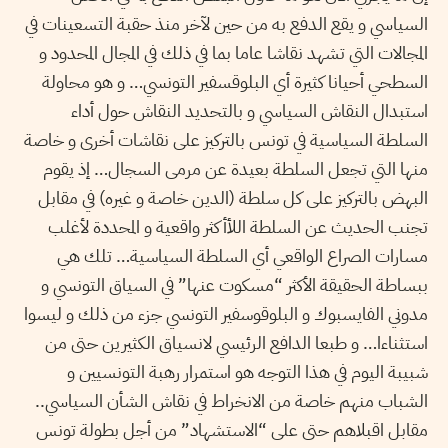
السياسي و يقع الدفع به من حين لآخر منذ حقبة التسعينات في
المجالات التي تشهد نقاشا عاما بما في ذلك في المجال المحدود و
السطحي أحيانا كثيرة أي البلوقسفير التونسي… و هو محاولة
استبدال النقاش السياسي و بالتحديد النقاش حول أداء
السلطة السياسية في تونس بالتركيز على نقاشات أخرى و خاصة
منها التي تجعل السلطة بعيدة عن مرمى السجال… إذ يقوم
البهض بالتركيز على كل سلطة (الدين خاصة و غيره) في مقابل
تجنب الحديث عن السلطة اللأأكثر واقعية و المحددة لأغلب
مسارات الصراع الواقعي أي السلطة السياسية… تلك هي
ببساطة الحقيقة الأكثر “مسكوت عنها” في السياق التونسي و
مدوني الفايسبوك و البلوقوسفير التونسي جزء من ذلك و ليسوا
استثناءا… و طبعا الدافع الرئيسي لانسياق الكثيرين حتى من
شبيبة اليوم في هذا التوجه هو استمرار رهبة التونسيين و
الشباب منهم خاصة من الانخراط في نقاش الشأن السياسي..
مقابل اقبلاهم حتى على “الاستشهاد” من أجل بطولة تونس