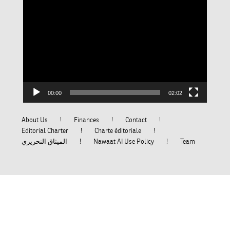
Video
Player
00:00
02:02
About Us
Finances
Contact
Editorial Charter
Charte éditoriale
Team
Nawaat AI Use Policy
الميثاق التحريري