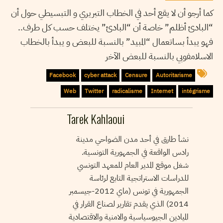
كما أرجو أن لا يقع أحد في الخطاب التبريري و التبسيطي حول أن
“البادئ أظلم” خاصة أن “البادئ” يختلف حسب كل طرف..
فهو يبدأ بساتعمال “المبيد” بالنسبة للبعض و يبدأ بالخطاب
الاسلامفوبي بالنسبة للبعض الآخر
Facebook
cyber attack
Censure
Autoritarisme
Web
Twitter
radicalisme
Internet
intégrisme
Tarek Kahlaoui
نشأ طارق في أحد مدن الضواحي مدينة
رادس الواقعة في الجمهورية التونسية.
شغل موقع المدير العام للمعهد التونسي
للدراسات الاستراتجية التابع لرئاسة
الجمهورية في تونس (ماي 2012-جيسمبر
2014) الذي يقدم تقارير لصناع القرار في
الميادين الجيوسياسية والامنية والاقتصادية