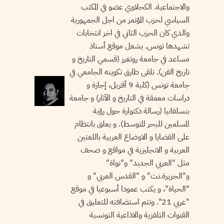
والاجتماعية. الكحلاوي عضو في المكتب
السياسي لحزب المؤتمر من اجل الجمهورية
والذي كان الحزب الثاني في اخر انتخابات
تشهدها تونس. يشغل موقع أستاذ
مساعد في جامعة روتغرز (قسمي التاريخ و
تاريخ الفن). تلقى طارق تكوينه الجامعي في
جامعة تونس (كلية 9 أفريل، إجازة و
دراسات معمقة في التاريخ و الآثار) و جامعة
بنسلفانيا (رسالة دكتوارة حول رؤية
المسلمين للبحر المتوسط). و يعلق بانتظام
على القضايا و الاوضاع العربية باللغتين
العربية و الانجليزية في مواقع و صحف
مثل "العربي الجديد" و"نواة"
و"الجزيرة.نت" و "القدس العربي" و
"الحياة"، و يكتب عمودا أسبوعيا في موقع
"عربي 21". وتتم استضافته للتعليق في
القنوات التلفزية والاذاعية التونسية