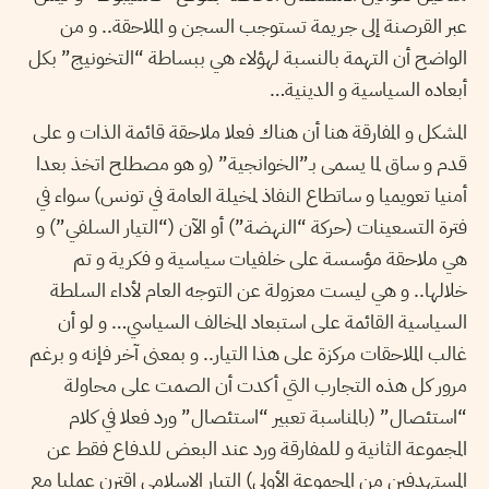
عبر القرصنة إلى جريمة تستوجب السجن و الملاحقة.. و من
الواضح أن التهمة بالنسبة لهؤلاء هي ببساطة “التخونيج” بكل
أبعاده السياسية و الدينية…
المشكل و المفارقة هنا أن هناك فعلا ملاحقة قائمة الذات و على
قدم و ساق لما يسمى بـ”الخوانجية” (و هو مصطلح اتخذ بعدا
أمنيا تعويميا و ساتطاع النفاذ لمخيلة العامة في تونس) سواء في
فترة التسعينات (حركة “النهضة”) أو الآن (“التيار السلفي”) و
هي ملاحقة مؤسسة على خلفيات سياسية و فكرية و تم
خلالها.. و هي ليست معزولة عن التوجه العام لأداء السلطة
السياسية القائمة على استبعاد المخالف السياسي… و لو أن
غالب الملاحقات مركزة على هذا التيار.. و بمعنى آخر فإنه و برغم
مرور كل هذه التجارب التي أكدت أن الصمت على محاولة
“استئصال” (بالمناسبة تعبير “استئصال” ورد فعلا في كلام
المجموعة الثانية و للمفارقة ورد عند البعض للدفاع فقط عن
المستهدفين من المجموعة الأولى) التيار الاسلامي اقترن عمليا مع