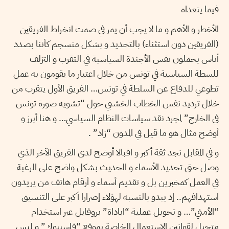
فيما يتعداه
الأخطر و الأهم و ما لا يجب أن يمر في صمت انخراط الفريقين
(الفريقين دون استثناء) بالتحديد و بشكل منسجم كأننا بصدد
أناس يحملون نفس الأجندة السياسية في التقرب و التزلف
للسطة السياسية في تونس من خلال اعتبار ما يقومون به عمل
تطوعي للدفاع عن السلطة في تونس… الفريق الأول يتقرب من
خلال ترديد نفس الخطاب الخشبي حول “تشويه صورة تونس
في الخارج” لمجرد نقد سياسات النظام السياسي… و هنا أبرز و
أوضح مثال هو ما قيل في المدون “زاد” .
و في المقابل نجد ثقة أكبر و اقبالا أوضح لدى الفريق الآخر الذي
وصل حتى تحديد الأسماء و الحديث بشكل واضح على الرغبة
في العمل كمخبرين بل و تقديم أسماء و أرقام هاتف من يريدون
استهدافهم.. إذ يبدو بالنسبة لهؤلاء إصرارا أكبر على التنسيق
“الأمني”… و تحويل عملية “اباداة” بروفايل عبر استخدام
متحيل لقوانين الاستعمال الخاصة بموقع “فاسيبوك” و ليس