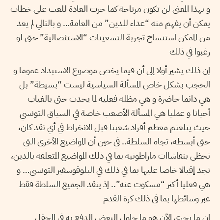
و بهذا المعنى لن تكون مرتاحة كما جرت العادة للعب على خطاب
يمكن أن يفهم منه “عداء للدين” من العامة… و بالتالي لم يعد
من الممكن استنساخ تجربة التسعينات “الاستئصالية” حتى لو
رغبوا في ذلك
إن ذلك يشير أولا إلى أن فيما يخص موضوع الاستبداد عموما و
الحجب بشكل خاص المسألة السياسية ليست “بسيطة” بل
هي دائما حاضرة و هي مظلة فعلية لما يحدث حتى بالغياب
أحيانا و عمليا هي المسألة الأصعب خاصة في السياق التونسي
حيث يتلعثم معظم أفراد شعبنا قبل الانخراط في أي نقد كان،
حتى أبسطه، تجاه السلطة.. في حين أن المواضيع الأخرى التي
تحظى بنقاشاات ماراطونية بما في ذلك المواضيع المتعلقة بالدين،
نجد إقبالا خاصا عليها بما في ذلك في البلوقوسفير التونسي… و
هي فعليا أكثر “مسكوت عنه”.. إذ ينقد الجميع السلطة فقط
عبر وسائطها بما في ذلك كرة القدم
إن ما يجري الآن هو ما حاول البعض الدفع به في الحقل