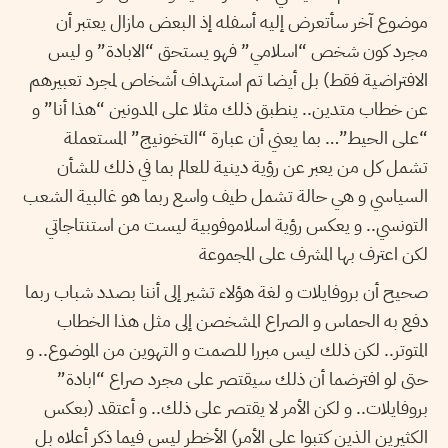
موضوع آخر سأتعرض إليه أسفله إذ البعض مازال يعتبر أن
مجرد كون شخص “اسلامي” فهو يستحق “الابادة” و ليس
الافتراضية فقط) بل أيضا تم استهداف أشخاص لمجرد تعبيرهم
عن خطاب متدين.. ينطبق ذلك مثلا على المدونين “هذا أنا” و
“على الحيط”… بما يعني أن عبارة “التخونيج” المستعملة
تشمل كل من يعبر عن رؤية دينية للعالم بما في ذلك للشأن
السياسي و هي حالة تشمل طيف واسع ربما هو غالبية الشعب
التونسي.. و يعكس رؤية اسلاموفوبية ليست من استنتاجاتي
لكن اعترف بها المشرف على المجموعة
صحيح أن بروفايلات و لغة هؤلاء تشير إلى أننا بصدد شباب ربما
دفع به الحماس و الصراع المشخصن إلى مثل هذا الخطاب
المتوتر.. لكن ذلك ليس مبررا للصمت و التهوين من الموضوع.. و
حتى لو افترضما أن ذلك سيقتصر على مجرد صراع “ابادة”
بروفايلات.. و لكن الأمر لا يقتصر على ذلك.. و أعتقد (بعكس
الكثيرين الذين كتبوا على الأمر) الأخطر ليس فيما ذكر أعلاه بل