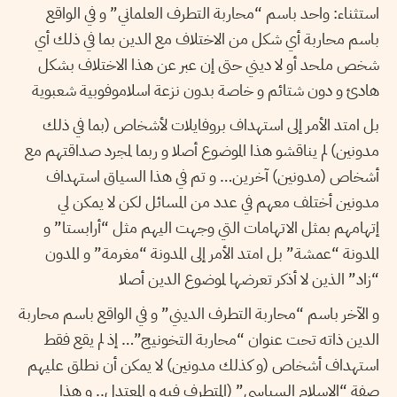
استثناء: واحد باسم “محاربة التطرف العلماني” و في الواقع
باسم محاربة أي شكل من الاختلاف مع الدين بما في ذلك أي
شخص ملحد أو لا ديني حتى إن عبر عن هذا الاختلاف بشكل
هادئ و دون شتائم و خاصة بدون نزعة اسلاموفوبية شعبوية
بل امتد الأمر إلى استهداف بروفايلات لأشخاص (بما في ذلك
مدونين) لم يناقشو هذا الموضوع أصلا و ربما لمجرد صداقتهم مع
أشخاص (مدونين) آخرين… و تم في هذا السياق استهداف
مدونين أختلف معهم في عدد من المسائل لكن لا يمكن لي
إتهامهم بمثل الاتهامات التي وجهت اليهم مثل “أرابستا” و
المدونة “عمشة” بل امتد الأمر إلى المدونة “مغرمة” و المدون
“زاد” الذين لا أذكر تعرضها لموضوع الدين أصلا
و الآخر باسم “محاربة التطرف الديني” و في الواقع باسم محاربة
الدين ذاته تحت عنوان “محاربة التخونيج”… إذ لم يقع فقط
استهداف أشخاص (و كذلك مدونين) لا يمكن أن نطلق عليهم
صفة “الاسلام السياسي” (المتطرف فيه و المعتدل.. و هذا