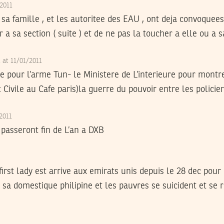
/2011
 sa famille , et les autoritee des EAU , ont deja convoquees 
r a sa section ( suite ) et de ne pas la toucher a elle ou a s
1 at 11/01/2011
e pour l’arme Tun- le Ministere de L’interieure pour montre
nt Civile au Cafe paris)la guerre du pouvoir entre les polici
/2011
es passeront fin de L’an a DXB
st lady est arrive aux emirats unis depuis le 28 dec pour 
et sa domestique philipine et les pauvres se suicident et se 