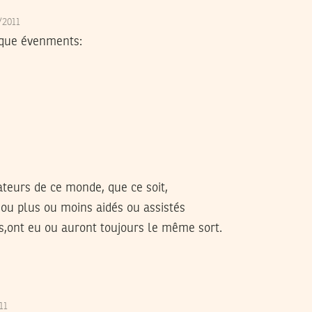
1/2011
lque évenments:
tateurs de ce monde, que ce soit,
ou plus ou moins aidés ou assistés
s,ont eu ou auront toujours le même sort.
011