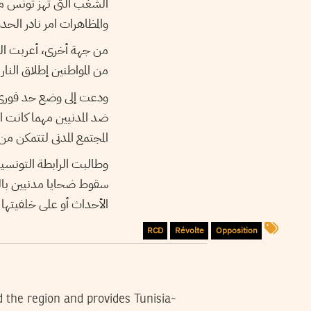
والمظاهرات امر نادر الحد.
من جهة أخرى، أعربت ال
من المواطنين إطلاق النا”.
ودعت إلى وضع حد فورى له
ضد المدنيين مهما كانت ا
المجتمع المدنى لتتمكن م.
وطالبت الرابطة التونسي
سقوط ضحايا مدنيين بالر
الأحداث أو على خلفيتها
RCD
Révolte
Opposition
d the region and provides Tunisia-