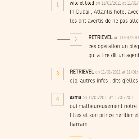
wild el bled
on 11/01/2011 at 11/01
1
In Dubai , Atlantis hotel avec
les ont avertis de ne pas alle
RETRIEVEL
on 11/01/201
2
ces operation un pieg
qui a tire dit un age
RETRIEVEL
on 11/01/2011 at 11/01
3
qlq. autres infos : dits q´ell
asma
on 11/01/2011 at 11/01/2011
4
oui malheureusement notre fir
filles et son prince heritier 
harram