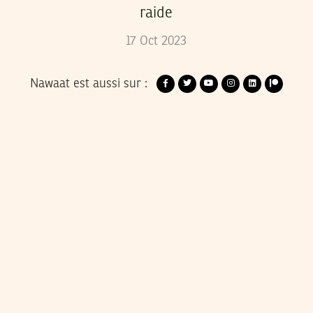
raide
17
Oct
2023
Nawaat est aussi sur :