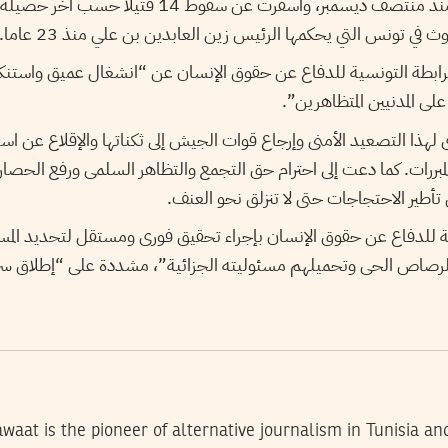
الشغب التى تهز تونس منذ منتصف ديسمبر، وأسفرت عن سق
وث في تونس التي يحكمها الرئيس زين العابدين بن علي منذ 23 عاما
رابطة التونسية للدفاع عن حقوق الإنسان عن “انشغال عميق واستنك
ر على المدنيين المتظاهرين
ذا التصعيد الأمنى وإرجاع قوات الجيش إلى ثكناتها والإقلاع عن است
لمبررات. كما دعت إلى احترام حق التجمع والتظاهر السلمى ورفع الحصا
ن تأطير الاحتجاجات حتى لا تنزلق نحو العنف
ة للدفاع عن حقوق الإنسان بإجراء تحقيق فورى ومستقل لتحديد المسئ
صاص الحى وتحميلهم مسئوليته الجزائية”، مشددة على “إطلاق سراح 
waat is the pioneer of alternative journalism in Tunisia an