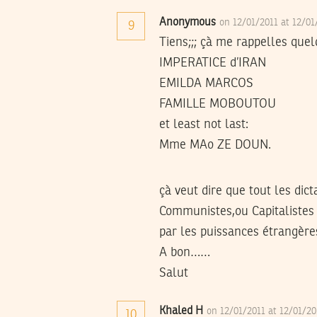
Anonymous
on 12/01/2011 at 12/0
9
Tiens;;; çà me rappelles que
IMPERATICE d’IRAN
EMILDA MARCOS
FAMILLE MOBOUTOU
et least not last:
Mme MAo ZE DOUN.
çà veut dire que tout les dic
Communistes,ou Capitalistes 
par les puissances étrangère
A bon……
Salut
Khaled H
on 12/01/2011 at 12/01/2
10