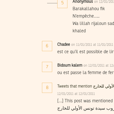
Anonymous
on 12/01/201
5
Barakallahou fik
N’empèche…..
Wa lillah rijaloun s
khaled
Chadee
on 11/01/2011 at 11/01/201
6
est ce qu’il est possible de li
Bidoum kalem
on 12/01/2011 at 1
7
ou est passe la femme de fer
8
12/01/2011 at 12/01/2011
[…] This post was mentioned on Twit