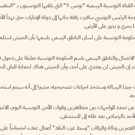
ة الرسمية “تونس 7” التي يلقبها التونسيون بـ “البنفسجية
ة الرئيس التونسي سافرت رفقة بناتها إلى دولة الإمارات حتى تهدأ الأم
ما يجري و يدور على الأرض
لحكومة التونسية على لسان الناطق الرسمي باسمها بأن الجيش استلم فع
 الاتصال والناطق الرسمي باسم الحكومة التونسية تعليقا على دخول
إن الجيش لن يعتدي على أحد، وأن الجيش هناك لحماية المباني الحكو
جيدا الرسالة وستتخذ اجراءات تصحيحية، مشيرا إلي أنه سيتم استخ
حه
ن تجدد المواجهات بين متظاهرين وقوات الأمن التونسية اليوم، الاثن
أحد بالرصاص بعد نقله إلى المستشفى
رين وتالة والرقاب “وسط غرب البلاد” أعمال عنف، احتجاجاً على ا