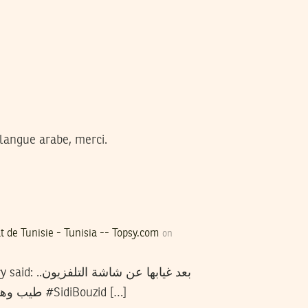
en langue arabe, merci.
بعد غيابها عن شاشة التلفزيون.. أنباءٌ عن هروب سيدة تونس الأولي » Nawaat de Tunisie - Tunisia -- Topsy.com
on
بعد غيا..
طيب وهيعدموا مين مع تشاوشيسكو؟ #SidiBouzid […]