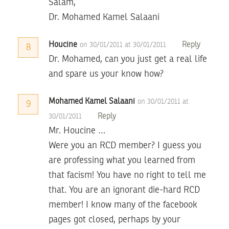
Salam,
Dr. Mohamed Kamel Salaani
Houcine
Reply
on 30/01/2011 at 30/01/2011
8
Dr. Mohamed, can you just get a real life
and spare us your know how?
Mohamed Kamel Salaani
on 30/01/2011 at
9
Reply
30/01/2011
Mr. Houcine …
Were you an RCD member? I guess you
are professing what you learned from
that facism! You have no right to tell me
that. You are an ignorant die-hard RCD
member! I know many of the facebook
pages got closed, perhaps by your