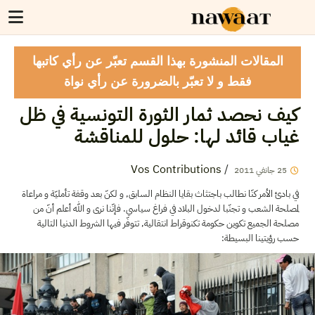
المقالات المنشورة بهذا القسم تعبّر عن رأي كاتبها
فقط و لا تعبّر بالضرورة عن رأي نواة
كيف نحصد ثمار الثورة التونسية في ظل
غياب قائد لها: حلول للمناقشة
Vos Contributions
/
2011
جانفي
25
في بادئ الأمر كنّا نطالب باجتثاث بقايا النظام السابق, و لكنّ بعد وقفة تأمليّة و مراعاة
لمصلحة الشعب و تجنّبا لدخول البلاد في فراغ سياسي. فإنّنا نرى و الله أعلم أنّ من
مصلحة الجميع تكوين حكومة تكنوقراط انتقالية, تتوفّر فيها الشروط الدنيا التالية
حسب رؤيتينا البسيطة: