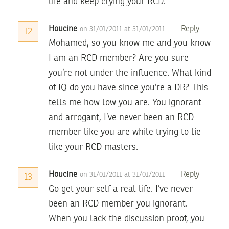
life and keep crying your RCD.
Houcine
Reply
on 31/01/2011 at 31/01/2011
12
Mohamed, so you know me and you know
I am an RCD member? Are you sure
you’re not under the influence. What kind
of IQ do you have since you’re a DR? This
tells me how low you are. You ignorant
and arrogant, I’ve never been an RCD
member like you are while trying to lie
like your RCD masters.
Houcine
Reply
on 31/01/2011 at 31/01/2011
13
Go get your self a real life. I’ve never
been an RCD member you ignorant.
When you lack the discussion proof, you