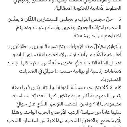
الخطوط الأمامية للحكومة الانتقالية.
5 – حلّ مجلس النوّاب و مجلس المستشارين اللذّان لا يمثّلان
الشعب باعتراف الجميع, و تعيين رؤوساء بلديات جدد يتمّ
اختيارهم عبر لجان شعبيّة.
بالتوازي مع كلّ هذه الإجراءات يتمّ دعوة قانونيين و حقوقيين و
أهل خبرة أكفّاء من أبناء تونس لإعادة صياغة دستور البلاد و
تعديل المجّلة الانتخابية في غضون ستّة أشهر, يتمّ خلالها الإعداد
لانتخابات رئاسية أو برلمانية حسب ما سيأتي في التعديلات
الدستورية.
فلما لا ؟ لا يتمّ بحث مسألة الدولة البرلمانيّة, تكون فيها صفة
رئيس الجمهورية أكثر رمزية و تكون فيها التعدديّة السياسية
مضمونة, لما لا ؟ و نحن الشعب التونسي اللذّي عانى حواليّ
ستّينا عاماّ من سياسة الزعيم الأوحد و الحزب الواحد, و هذا
رأي شخصي و الاختيار للشعب. لهذا لا بدّ من استشارة الشعب