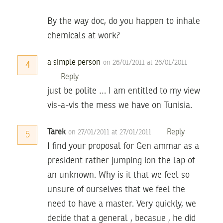
By the way doc, do you happen to inhale
chemicals at work?
a simple person
on 26/01/2011 at 26/01/2011
4
Reply
just be polite … I am entitled to my view
vis-a-vis the mess we have on Tunisia.
Tarek
Reply
on 27/01/2011 at 27/01/2011
5
I find your proposal for Gen ammar as a
president rather jumping ion the lap of
an unknown. Why is it that we feel so
unsure of ourselves that we feel the
need to have a master. Very quickly, we
decide that a general , becasue , he did