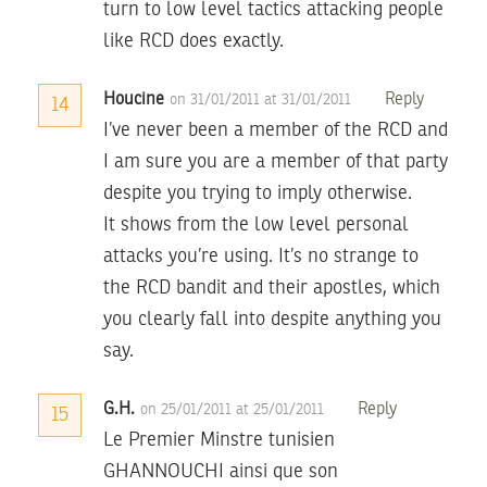
turn to low level tactics attacking people
like RCD does exactly.
Houcine
Reply
on 31/01/2011 at 31/01/2011
14
I’ve never been a member of the RCD and
I am sure you are a member of that party
despite you trying to imply otherwise.
It shows from the low level personal
attacks you’re using. It’s no strange to
the RCD bandit and their apostles, which
you clearly fall into despite anything you
say.
G.H.
Reply
on 25/01/2011 at 25/01/2011
15
Le Premier Minstre tunisien
GHANNOUCHI ainsi que son