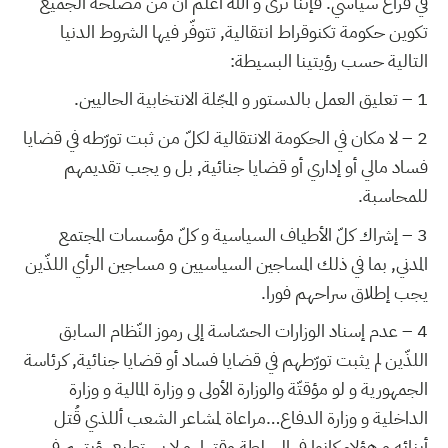
في فراغ سياسي. فإنّنا نرى و الله أعلم أنّ من مصلحة الجميع
تكوين حكومة تكنوقراط انتقالية, تتوفّر فيها الشروط الدنيا
التالية حسب رؤيتينا البسيطة:
1 – تعليق العمل بالدستور و المجّلة الانتخابية الحاليين.
2 – لا مكان في الحكومة الانتقالية لكلّ من ثبت تورّطه في قضايا
فساد مالي أو إداري أو قضايا جنائية, بل و يجب تقديمهم
للمحاسبة.
3 – إشراك كلّ الأطياف السياسية و كلّ مؤسسات المجتمع
المدني, بما في ذلك المساجين السياسيين و مساجين الرأي اللذّين
يجب إطلاق سراحهم فورا.
4 – عدم إسناد الوزارات الحسّاسة إلى رموز النّظام السابق
اللذّين لم يثبت تورّطهم في قضايا فساد أو قضايا جنائية, كرئاسة
الجمهورية و لو مؤقتّة والوزارة الأولى و وزارة المالية و وزارة
الداخلية و وزارة الدفاع…مراعاة لمشاعر الشعب أللذي قُتل
أبنائه و هؤلاء كانوا في السلطة وقتها، و لا يستطيع رؤيتهم في