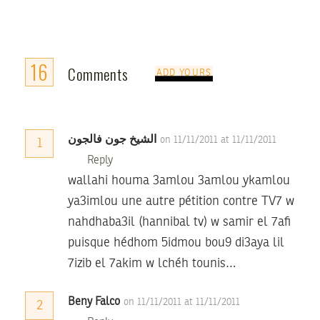
16
Comments
ADD YOURS
الشيخ جون فالجون
on 11/11/2011 at 11/11/2011
1
Reply
wallahi houma 3amlou 3amlou ykamlou
ya3imlou une autre pétition contre TV7 w
nahdhaba3il (hannibal tv) w samir el 7afi
puisque hédhom 5idmou bou9 di3aya lil
7izib el 7akim w lchéh tounis…
Beny Falco
on 11/11/2011 at 11/11/2011
2