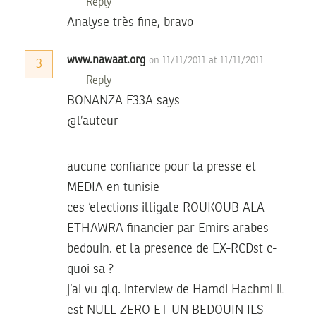
Reply
Analyse très fine, bravo
www.nawaat.org
on 11/11/2011 at 11/11/2011
3
Reply
BONANZA F33A says
@l’auteur
aucune confiance pour la presse et
MEDIA en tunisie
ces ‘elections illigale ROUKOUB ALA
ETHAWRA financier par Emirs arabes
bedouin. et la presence de EX-RCDst c-
quoi sa ?
j’ai vu qlq. interview de Hamdi Hachmi il
est NULL ZERO ET UN BEDOUIN ILS