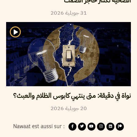
الضحية تكسر حاجز الصمت
2026
جويلية
31
نواة في دقيقة: متى ينتهي كابوس الظلام والعبث؟
2026
جويلية
20
Nawaat est aussi sur :