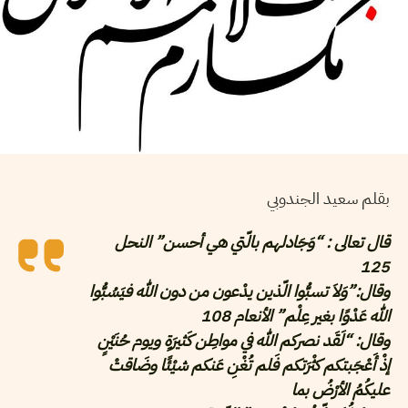
بقلم سعيد الجندوبي
قال تعالى : “وَجَادلهم بالّتي هي أحسن” النحل
125
وقال:”وَلاَ تسبُّوا الّذين يدْعون من دون الله فيَسُبُّوا
الله عَدْوًا بغير عِلْم” الأنعام 108
وقال: “لَقَد نصركم الله في مواطِن كَثيرَةٍ ويوم حُنَيْنٍ
إذْ أَعْجَبتكم كثْرَتكم فَلم تُغْنِ عَنكم شيْئًا وضَاقتْ
عليكُمُ الأرْضُ بما