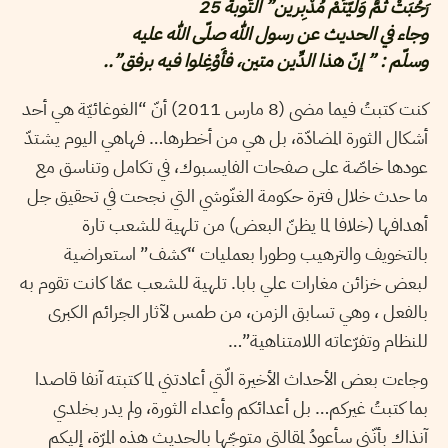
رَحُبَتْ ثُمَّ وَلّيّتُمْ مُدْبِرين” التّوبة 25
وجاء في الحديث عن رسول الله صلّى الله عليه
وسلّم : ” إنّ هذا الدِّين متين، فأَوْغِلوا فيه برفق”..
كنت كتبتُ فيما مضى (8 مارس 2011) أنّ “الغوغائيّة هي أحد
أشكال الثورة المضادّة، بل هي من أخطرها… فهاهي اليوم يشتدّ
عودها خاصّة على صفحات الفايسبوك، في تكامل وتناسق مع
ما حدث خلال فترة حكومة الغنّوشي التي نجحت في تحقيق جل
أهدافها (خلافا لما يظنّ البعض) من تلهية للشعب تارة
بالتخويف والترهيب وطورا بعمليات “كشف” استعراضية
لبعض خزائن مغارات علي بابا. تلهية للشعب عمّا كانت تقوم به
بالفعل ، وهي تسابق الزمن، من طمس لآثار الجرائم الكبرى
للنظام وتفرّعاته اللامتناهية”…
وجاءت بعض الأحداث الأخيرة الّتي أعادتني لما كتبته آنفا قاصدا
بما كتبتُ غيركم… بل أعدائكم وأعداء الثورة، ولم يدر بخلدي
آنذاك بأنّني سأعودُ لمقالتي متوجّها بالحديث هذه المرّة، إليكم