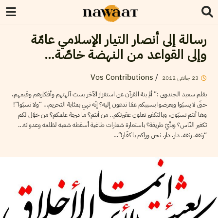
رسالة إلى أنصار التيار الإسلامي عامّة
وإلى القواعد من النهضة خاصّة…
Vos Contributions
/
2012
جانفي
23
بقلم سعيد الجندوبي :” ألم ينهَ القرآن عن استفزاز الآخر بسبّ آلهتهم وأفكارهم وقيمهم،
حتّى لا يسبّوا ويعرضوا بسببكم عمّا تدعون إليه؟ إنّه نهي بمثابة التحريم… “ولا تسبّوا”!
وها أنتم تسبّون، وبالتكفير تعلون عقيرتكم.. من أنتم؟ ما درجة علمكم؟ من خوّل لكم
تكفير النّاس؟ وبأيّ طريقة؟ باستعارة شعارات طاغية أسقطه شعبه لظلمه وعدوانه…
“زنقة، زنقة، دار، دار، نحن وراكم يا كفّار!”…