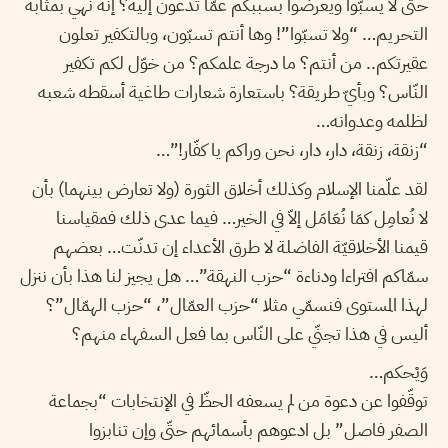
حتّى لا يسبّوا ويعرضوا بسببكم عمّا تدعون إليه؟ إنّه نهي بمثابة
التحريم… “ولا تسبّوا”! وها أنتم تسبّون، وبالتكفير تعلون
عقيرتكم.. من أنتم؟ ما درجة علمكم؟ من خوّل لكم تكفير
النّاس؟ وبأيّ طريقة؟ باستعارة شعارات طاغية أسقطه شعبه
لظلمه وعدوانه…
“زنقة، زنقة، دار، دار، نحن وراكم يا كفّار!”…
لقد علّمنا الإسلام وكذلك أخلاق الثورة (ولا تعارض بينهما) بأن
لا نُعامِل كمَا نُعَامَل إلاّ في الخير… فيما عدى ذلك فمقياسنا
قيمنا الأخلاقيّة الفاضلة لا طرق الأعداء إن تدنّت… بعضهم
سمّاكم افتراءا ودناءة “حزب النهقة”… هل يجيز لنا هذا بأن ننزل
لهذا المستوى فنسمّي مثلا “حزب العمّال”، “حزب الهمّال”؟
أليس في هذا تجنّي على النّاس بما فعل السفهاء منهم؟
وَيْحكم…
توقّفوا عن دعوة من لم يسعفه الحظّ في الإنتخابات “بجماعة
الصفر فاصل” بل ادعوهم بأسمائهم حتّى وإن تنابزوا