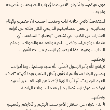
دون غيركم… ولتُدْخِلوا كلامي هذا في باب النصيحة.. والنّصيحة
واجبة..
استفتحتُ كلامي بثلاثة آيات وحديث أحسب أنّ حفظهم والإلمام
بمعانيهم، والعمل بمضامينهم قد يغني الكثير منكم عن قراءة
العشرات من الكتب التي تشتغل “بقضايا” الساعة… أي
علامات وقوعها… وفضل اللحية والعمامة والسّواك… وحكم
النقاب… وغيرها ممّا لا يعتبر في الإسلام من لبّ الأمور…
وَيْحكم…
فهاهو الله يأمر الرّسول (صلّى الله عليه وسلّم).. وما أدراك..
بحسن المجادلة.. وأنتم تتغنّون بأغاني الملاعب وبما أفرزته “ثقافة
العهد الجديد”.. ألم تأتِ الثورة (فضلا عن الإسلام الذي أعتبره
ثورة مستمرّة) لإستئصال مثل هذه المحتويات الهابطة..
وَيْحكم…
ألم ينهَ القرآن عن استفزاز الآخر بسبّ آلهتهم وأفكارهم وقيمهم،