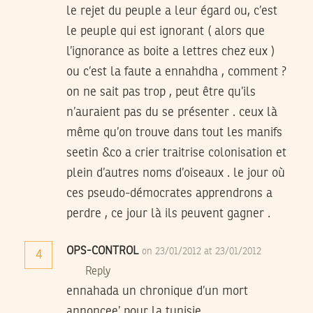
le rejet du peuple a leur égard ou, c’est
le peuple qui est ignorant ( alors que
l’ignorance as boite a lettres chez eux )
ou c’est la faute a ennahdha , comment ?
on ne sait pas trop , peut être qu’ils
n’auraient pas du se présenter . ceux là
même qu’on trouve dans tout les manifs
seetin &co a crier traitrise colonisation et
plein d’autres noms d’oiseaux . le jour où
ces pseudo-démocrates apprendrons a
perdre , ce jour là ils peuvent gagner .
OPS-CONTROL
on 23/01/2012 at 23/01/2012
4
Reply
ennahada un chronique d’un mort
annoncee’ pour la tunisie