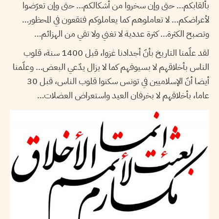
بألقابكم… حتى وإن سخروا من أشكالكم… حتى وإن تعرّضوا
لأعراضكم… لا تعاملوهم كما يعاملوكم فتقعون في المحظور…
وتصبح الكثرة… كثرة عددية لا تغني ولا تقي من الهزائم…
لقد علّمنا التاريخ بأنّ أجدادنا غزوا، قبل 1400 سنة، قلوب
الناس بأخلاقهم لا بسيوفهم كما لا يزال يدّعي البعض… وعلّمنا
أيضا أنّ الإسلاميين في تونس سكنوا قلوب الناس، قبل 30
عاما، بأخلاقهم لا بخرفان العيد واستعراض العضلات…