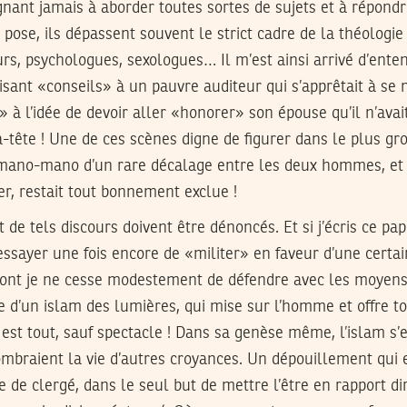
gnant jamais à aborder toutes sortes de sujets et à répondr
 pose, ils dépassent souvent le strict cadre de la théologi
s, psychologues, sexologues… Il m’est ainsi arrivé d’enten
isant «conseils» à un pauvre auditeur qui s’apprêtait à se m
t» à l’idée de devoir aller «honorer» son épouse qu’il n’avai
-tête ! Une de ces scènes digne de figurer dans le plus gro
 mano-mano d’un rare décalage entre les deux hommes, et 
ner, restait tout bonnement exclue !
t de tels discours doivent être dénoncés. Et si j’écris ce pa
 essayer une fois encore de «militer» en faveur d’une certai
 dont je ne cesse modestement de défendre avec les moyens 
ée d’un islam des lumières, qui mise sur l’homme et offre to
 est tout, sauf spectacle ! Dans sa genèse même, l’islam s’
combraient la vie d’autres croyances. Un dépouillement qui e
e de clergé, dans le seul but de mettre l’être en rapport di