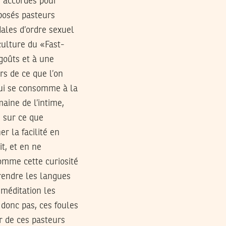
i accordés pour
posés pasteurs
dales d’ordre sexuel
 culture du «Fast-
 goûts et à une
rs de ce que l’on
 qui se consomme à la
aine de l’intime,
e sur ce que
r la facilité en
t, et en ne
homme cette curiosité
prendre les langues
a méditation les
 donc pas, ces foules
r de ces pasteurs