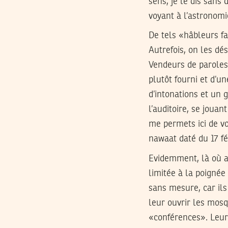
sens, je le dis sans 
voyant à l’astronomi
De tels «hâbleurs fa
Autrefois, on les dés
Vendeurs de paroles
plutôt fourni et d’un
d’intonations et un 
l’auditoire, se jouan
me permets ici de vo
nawaat daté du 17 fév
Evidemment, là où au
limitée à la poignée
sans mesure, car ils 
leur ouvrir les mosq
«conférences». Leur 