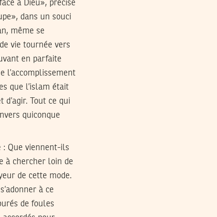
face à Dieu», précise
oupe», dans un souci
man, même se
 de vie tournée vers
rouvant en parfaite
 de l’accomplissement
es que l’islam était
 d’agir. Tout ce qui
 envers quiconque
 : Que viennent-ils
e à chercher loin de
yeur de cette mode.
 s’adonner à ce
ourés de foules