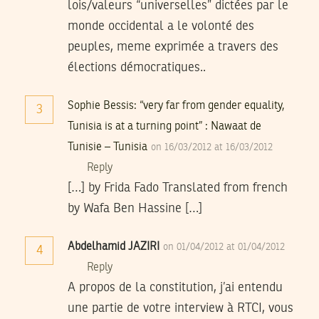
lois/valeurs “universelles” dictées par le
monde occidental a le volonté des
peuples, meme exprimée a travers des
élections démocratiques..
Sophie Bessis: “very far from gender equality,
3
Tunisia is at a turning point” : Nawaat de
Tunisie – Tunisia
on 16/03/2012 at 16/03/2012
Reply
[…] by Frida Fado Translated from french
by Wafa Ben Hassine […]
Abdelhamid JAZIRI
on 01/04/2012 at 01/04/2012
4
Reply
A propos de la constitution, j’ai entendu
une partie de votre interview à RTCI, vous