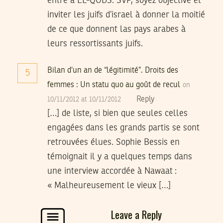
entré à EL-QODS. SVP, soyez objective et
inviter les juifs d’israel à donner la moitié
de ce que donnent las pays arabes à
leurs ressortissants juifs.
Bilan d’un an de “légitimité”. Droits des
5
femmes : Un statu quo au goût de recul
on
Reply
10/11/2012 at 10/11/2012
[…] de liste, si bien que seules celles
engagées dans les grands partis se sont
retrouvées élues. Sophie Bessis en
témoignait il y a quelques temps dans
une interview accordée à Nawaat :
« Malheureusement le vieux […]
Leave a Reply