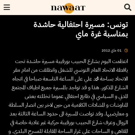
تونس: مسيرة احتفالية حاشدة
بمناسبة غرة ماي
2012
ماي
01
انتظمت اليوم بشارع الحبيب بورقيبة مسيرة حاشدة تحت
يافطة الاتحاد العام التونسي للشغل وانطلقت من امام مقر
الاتحاد بساحة محمد علي على الساعة التاسعة صباحا في اتجاه
الشارع المذكور. هذا و قد تواجد بالمسيرة جميع اطياف المجتمع
المدني و السياسي في طابع احتفالي عموما تخللته بعض
المناوشات و المشادات الكلامية من حين لاخر بين انصار السلطة
و معارضيها. وقد تواصت المسيرة الى حدود الساعة الثالثة بعد
الزوال وعرف شارع الحبيب بورقيبة حركية غير عادية خاصة في
المقاهي و الساحات على غرار الساحة المقابلة للمسرح البلدي. و