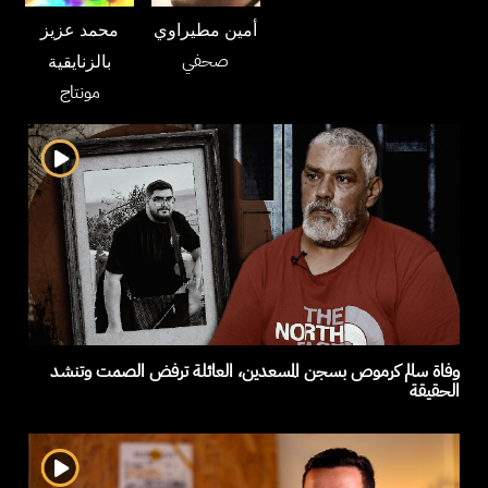
أمين مطيراوي
محمد عزيز
صحفي
بالزنايقية
مونتاج
وفاة سالم كرموص بسجن المسعدين، العائلة ترفض الصمت وتنشد
الحقيقة