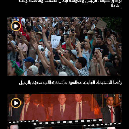
نواة في دقيقة: الرئيس وحكومته أبطال الصمت والاختفاء وقت
الشدة
رفضا للاستبداد العابث، مظاهرة حاشدة تطالب سعيّد بالرحيل