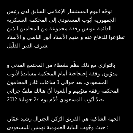
توجّه اليوم المستشار الإعلامي السابق لدى رئيس
الجمهورية أيّوب المسعودي إلى المحكمة العسكرية
الدائمة بتونس رفقة مجموعة من المحامين الذين
تطوّعوا للدفاع عنه و منهم الأستاذ أنور الباصي و الأستاذ
شرف الدين القلّيل.
بالتوازي مع ذلك نظّم نشطاء من المجتمع المدني و
مدوّنون وقفة إحتجاجية أمام المحكمة مساندةً لأيوب
المسعودي. بعد حوالي 3 ساعات غادر المحامون
المحكمة رفقة منوّبهم و أبلغونا أنّ هنالك ملفّ جزائي
ضدّ أيّوب المسعودي قُدّم يوم 27 جويلية 2012،
الجهة الشاكية هي الفريق الرّكن الجنرال رشيد عمّار،
حيث وجّهت النيابة العمومية تهمتين للمسعودي :