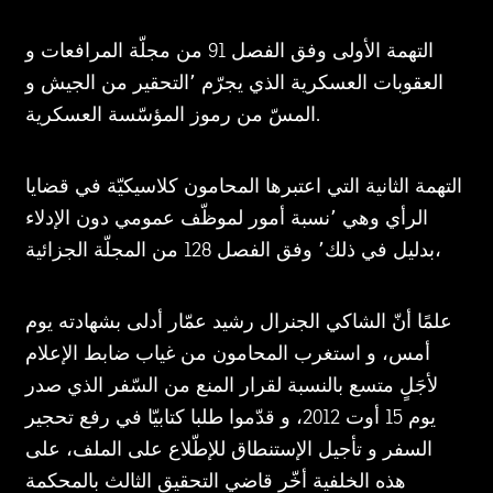
التهمة الأولى وفق الفصل 91 من مجلّة المرافعات و
العقوبات العسكرية الذي يجرّم ٬التحقير من الجيش و
المسّ من رموز المؤسّسة العسكرية.
التهمة الثانية التي اعتبرها المحامون كلاسيكيّة في قضايا
الرأي وهي ٬نسبة أمور لموظّف عمومي دون الإدلاء
بدليل في ذلك٬ وفق الفصل 128 من المجلّة الجزائية،
علمًا أنّ الشاكي الجنرال رشيد عمّار أدلى بشهادته يوم
أمس، و استغرب المحامون من غياب ضابط الإعلام
لأجَلٍ متسع بالنسبة لقرار المنع من السّفر الذي صدر
يوم 15 أوت 2012، و قدّموا طلبا كتابيّا في رفع تحجير
السفر و تأجيل الإستنطاق للإطّلاع على الملف، على
هذه الخلفية أخّر قاضي التحقيق الثالث بالمحكمة