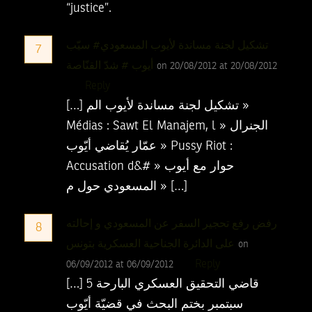
“justice”.
تشكيل لجنة مساندة لأيوب المسعودي# سيّب
7
أيوب # شدّ القنّاصة
on 20/08/2012 at 20/08/2012
Reply
[…] تشكيل لجنة مساندة لأيوب الم »
Médias : Sawt El Manajem, l » الجنرال
عمّار يُقاضي أيّوب » Pussy Riot :
Accusation d&# » حوار مع أيوب
المسعودي حول م » […]
رفض رفع تحجير السفر عن المسعودي و إحالته
8
على الدائرة الجناحية العسكرية بتونس
on
Reply
06/09/2012 at 06/09/2012
[…] قاضي التحقيق العسكري البارحة 5
سبتمبر بختم البحث في قضيّة أيّوب