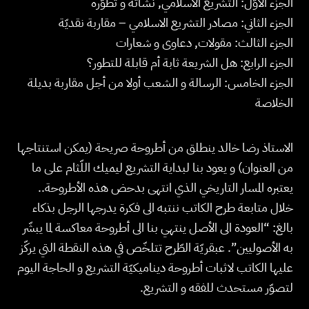
الجزء الأوّل: التشريع الاسلامي, نشأته و تطوّره
الجزء الثاني: مصادر التشريع الاسلامي – مقاربة نقديّة
الجزء الثالث: مقولات, دعاوى و شعارات
الجزء الرابع: هل الشريعة ثابة أم قابلة للتطور؟
الجزء الخامس: الرسالة و الشعب أولا من أجل مقاربة بديلة
الخلاصة
الاستاذ رضا خالد ينطلق من أطروحة صريحة (يمكن استنتاجها
من العنوان) و يعود بنا لبداية التشريع ليميك اللّثام على ما
يعتبره المسار التاريخي الذي انتهى بدحض هذه الأطروحة..
خلال متابعة طرح الكاتب ننتبه الى فكرة يدرجها الرجل بذكاء
بالغ: “العودة الى الأصل ينتهي بنا الى أطروحة معاكسة لما يبشّر
به الأصوليين”. عبقريّة الطّرح تتلخّص في هذه النقطة التي يركّز
عليها الكاتب لاثبات أطروحة ديناميكيّة التشريع و الحاجة اليوم
لتصوّر مستحدث للفقه و التشريع.