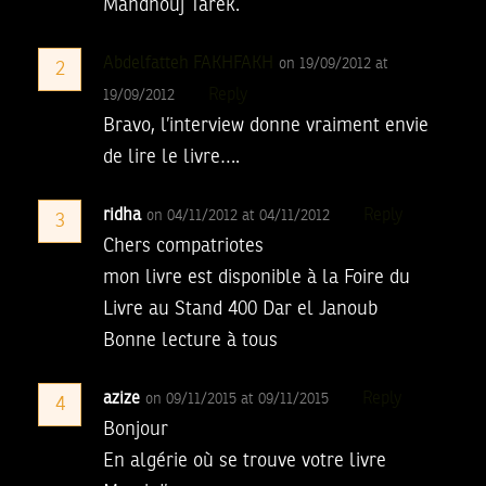
Mandhouj Tarek.
Abdelfatteh FAKHFAKH
on 19/09/2012 at
2
Reply
19/09/2012
Bravo, l’interview donne vraiment envie
de lire le livre….
ridha
Reply
on 04/11/2012 at 04/11/2012
3
Chers compatriotes
mon livre est disponible à la Foire du
Livre au Stand 400 Dar el Janoub
Bonne lecture à tous
azize
Reply
on 09/11/2015 at 09/11/2015
4
Bonjour
En algérie où se trouve votre livre