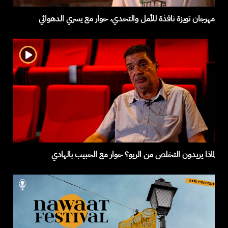
مهرجان تويزة نافذة للأمل والتحدي، حوار مع يسري الدهواثي
لماذا يريدون التخلص من الريو؟ حوار مع الحبيب بالهادي