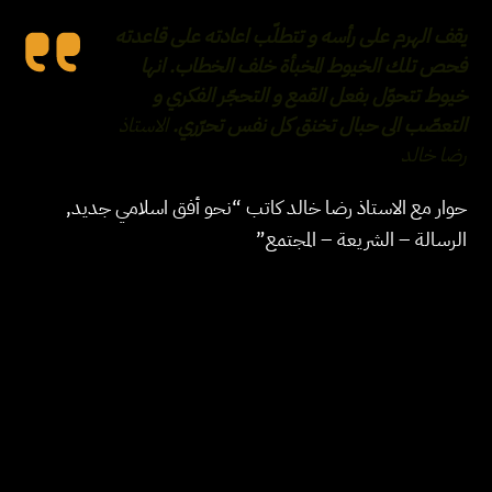
يقف الهرم على رأسه و تتطلّب اعادته على قاعدته
فحص تلك الخيوط المخبأة خلف الخطاب. انها
خيوط تتحوّل بفعل القمع و التحجّر الفكري و
التعصّب الى حبال تخنق كل نفس تحرّري.
الاستاذ
رضا خالد
حوار مع الاستاذ رضا خالد كاتب “نحو أفق اسلامي جديد,
الرسالة – الشريعة – المجتمع”