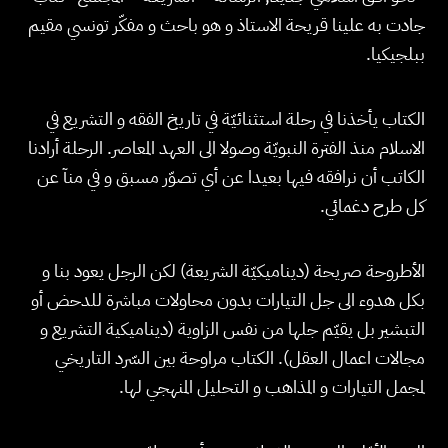
جادت به علينا قريحة الاستاذ و هو باحث و مفكّر تونسي مقيم
ببلجيكيا.
الكتاب يأخذنا في رحلة استثنائيّة في تاريخ الفقه و التشريع في
الاسلام منذ الفترة النبويّة وصولا الى العهد المعاصر. الرحلة أرادنا
الكاتب أن نرافقه فيها بعيدا عن أي تصوّر مسبق و في منآ عن
كل طرح دغمائي.
الأطروحة صريحة (ديناميكيّة الشريعة) لكن الرجل يعود بنا و
بكل هدوء الى جل التيارات بدون محاولات مباشرة للدحض أو
التبشير بل يقيّم جلها من نفس الزاوية (ديناميكية التشريع و
مجالات اعمال العقل). الكتاب مراوحة بين السّرد التاريخي
لمجمل التيارات و المذاهب و التحليل المنهجي لها.