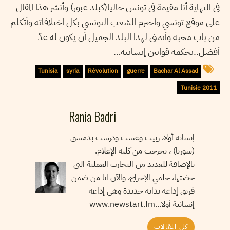
في النهاية أنا مقيمة في تونس حاليا(كبلد عبور) وأنشر هذا المقال
على موقع تونسي واحترم الشعب التونسي بكل اختلافاته وأتكلم
من باب محبة وأتمنى لهذا البلد الجميل أن يكون له غدٌ
أفضل..تحكمه قوانين إنسانية…
Tunisia
syria
Révolution
guerre
Bachar Al Assad
Tunisie 2011
Rania Badri
إنسانة أولا، ربيت وعشت ودرست بدمشق
(سوريا) ، تخرجت من كلية الإعلام.
بالإضافة للعديد من التجارب العملية التي
خضتها، حلمي الإخراج، والآن انا من ضمن
فريق إذاعة بداية جديدة وهي إذاعة
إنسانية أولا...www.newstart.fm
كل المقالات