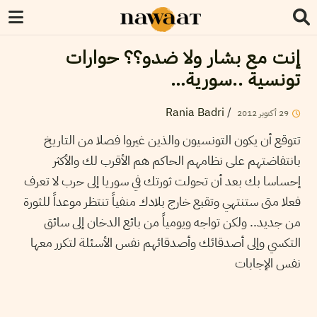
إنت مع بشار ولا ضدو؟؟ حوارات
تونسية ..سورية…
Rania Badri
/
29
أكتوبر
2012
تتوقع أن يكون التونسيون والذين غيروا فصلا من التاريخ
بانتفاضتهم على نظامهم الحاكم هم الأقرب لك والأكثر
إحساسا بك بعد أن تحولت ثورتك في سوريا إلى حرب لا تعرف
فعلا متى ستنتهي وتقبع خارج بلادك منفياً تنتظر موعداً للثورة
من جديد.. ولكن تواجه ويومياً من بائع الدخان إلى سائق
التكسي وإلى أصدقائك وأصدقائهم نفس الأسئلة لتكرر معها
نفس الإجابات