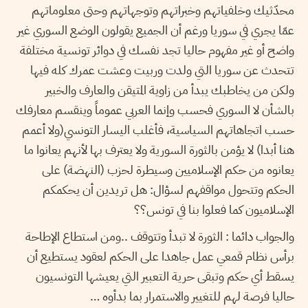
محدّثيك وخلفياتهم وخبراتهم وتوجهاتهم وحتى معلوماتهم
عمّا يجري في سوريا ورغم أن الجميع يقولون الوضع السوري غير
واضح أو غير مفهوم حاليا تجد نفسك في دوائر تونسية مختلفة
تتحدث عن سوريا التي ولدت وربيت وعشت عمرك كله فيها
ولكن من يخاطبك يبدأ من زاوية المتيقن والعارف والخبير
بالشأن لا السوري فحسب وإنما العربي عموماً وينقسم معارفك
حسب اتجاهاتهم السياسية، فأغلب اليسار التونسي(ولا أعمم
هنا أبدا) لا يؤمن بالثورة السورية ولا يعترف بها لأنهم يعانوا ما
يعانوه من حكم الإسلاميين وسيطرة لحزب (النهضة) على
الحكم وتتحول مواقفهم لسؤال: هل تريدين أن يحكمكم
الإسلاميون كما فعلوا بنا في تونس؟؟
والجواب دائما : الثورة لا تبدأ وتتوقف ..ومن استطاع الإطاحة
برأس نظام قمعي عمل جاهدا على الحكم لعقود يستطيع أن
يسقط أي حكم وتبقى حرية التعبير التي يعيشها التونسيون
حاليا فرصة لهم للتغيير والاستمرار بما بدأوه …