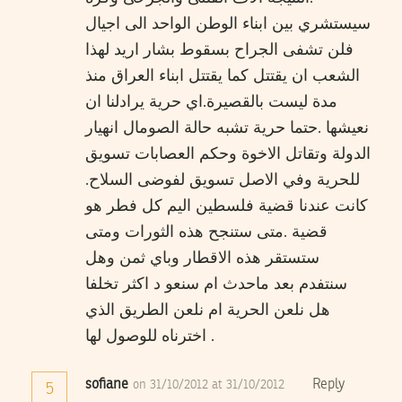
سيستشري بين ابناء الوطن الواحد الى اجيال
فلن تشفى الجراح بسقوط بشار اريد لهذا
الشعب ان يقتتل كما يقتتل ابناء العراق منذ
مدة ليست بالقصيرة.اي حرية يرادلنا ان
نعيشها .حتما حرية تشبه حالة الصومال انهيار
الدولة وتقاتل الاخوة وحكم العصابات تسويق
للحرية وفي الاصل تسويق لفوضى السلاح.
كانت عندنا قضية فلسطين اليم كل فطر هو
قضية .متى ستنجح هذه الثورات ومتى
ستستقر هذه الاقطار وباي ثمن وهل
سنتفدم بعد ماحدث ام سنعو د اكثر تخلفا
هل نلعن الحرية ام نلعن الطريق الذي
اخترناه للوصول لها .
sofiane
Reply
on 31/10/2012 at 31/10/2012
5