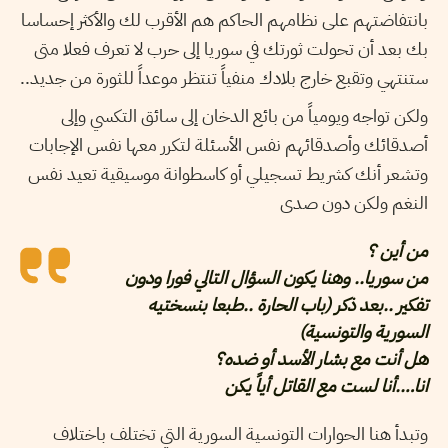
بانتفاضتهم على نظامهم الحاكم هم الأقرب لك والأكثر إحساسا
بك بعد أن تحولت ثورتك في سوريا إلى حرب لا تعرف فعلا متى
ستنتهي وتقبع خارج بلادك منفياً تنتظر موعداً للثورة من جديد..
ولكن تواجه ويومياً من بائع الدخان إلى سائق التكسي وإلى
أصدقائك وأصدقائهم نفس الأسئلة لتكرر معها نفس الإجابات
وتشعر أنك كشريط تسجيلي أو كاسطوانة موسيقية تعيد نفس
النغم ولكن دون صدى
من أين ؟
من سوريا.. وهنا يكون السؤال التالي فورا ودون
تفكير ..بعد ذكر (باب الحارة ..طبعا بنسختيه
السورية والتونسية)
هل أنت مع بشار الأسد أو ضده؟
انا….أنا لست مع القاتل أياً يكن
وتبدأ هنا الحوارات التونسية السورية التي تختلف باختلاف