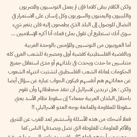
ولكن الكلام يبقى كلاما فإن لم يعمل التونسيون والمصريون
والليبيون واليمنيون والسوريون وكل إنسان على الاستمرار في
النضال للوصول إلى البلد الذي يطمحون إليه فلن يتغير شيء
سوى أنك تستطيع أن تقول بملئ فمك أنا أكره الإسلاميين …
أما العروبيون من التونسيين والمؤمنين بالوحدة العربية
وبالقضية الفلسطينية كقضية أولى ومصيرية للشعب العربي كله
متناسيين ما حدث ويحدث في بلدانهم أو مدى استغلال جميع
الحكومات لمعاناة الشعب الفلسطيني لتشتيت انتبهاه الشعوب
عن معاناتهم هم أنفسهم فيكون الجواب عبارة عن سؤال أيضا
ولكن : هل تريدين لاسرائيل أن تنفذ مخططاتها وأن تقوم
باحتلال البلدان العربية جمعاء؟ إن سقوط نظام الأسد يعني
سقوطا للمقاومة والممانعة بوجه العدو الاسرائيلي !!
فعلا أضحك من هذه الأسئلة وأستشعر بُعد المغرب عن المشرق
والأكثر المعلومات المغلوطة التي تصل ويصدقها الناس كما
سمعت من أحدهم قوله “السلفيين يدخلون إلى سوريا عبر غزة