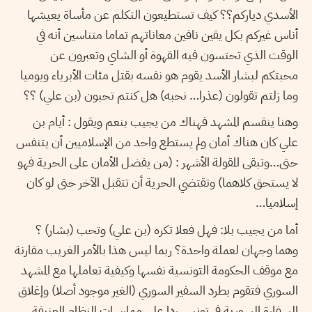
الأسدي دياركم؟؟ كيف تستطيعون التكلم عن مأساة يعيشها
أناس غيركم بكل يقين نافين معاناتهم تماما متناسين أنه في
الوقت الذي تحتسون فيه القهوة أو الشاي وتعبرون عن
محبتكم لبشار الأسد يقوم هو نفسه بقتل مئات الأبرياء ويوميا
وما زلتم تقولون (عذرا… نحبه) هل كنتم تحبون (بن علي) ؟؟
وهنا ينقسم المشهد فهناك من يجيب بنعم ويقول : أيام بن
علي كان هناك أمان ولم يستطع واحد من الإسلاميين أن يتنفس
حتى…وتبقى المقولة الأشهر : (من يفضل الأمان على الحرية فهو
لا يستحق كلاهما) وتقتضي الحرية أن تتقبل الآخر حتى لو كان
إسلاميا…
أما من يجيب بلا: فهل فعلا تكره (بن علي) وتحب (بشار) ؟
وهما وجهان لعملة واحدة؟ ربما ليس هذا بالأمر الغريب مقارنة
مع موقف الحكومة التونسية نفسها وكيفية تعاملها مع المشهد
السوري فتقوم بطرد السفير السوري (الغير موجود أصلا) وإغلاق
السفارة السورية في تونس ردا على ممارسات النظام العنيفة