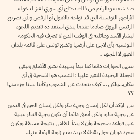
ضد شعبه وبالرغم من ذلك يحتاج أي سوري لفيزا لدخوله
الأراضي التونسية التي قد تواجه بالقبول أو الرفض ويأتي تصريح
الرئيس المرزوقي صادما عندما يبدي استعداده تقديم اللجوء
لبشار الأسد وعائلته في الوقت الذي لا تعترف فيه الحكومة
التونسية بأي لاجئ على أرضها وتضع تونس على قائمة بلدان
العبور لا اللجوء ..
تنتهي الحوارات دائما كما تبدأ بتنهيدة تشق الأضلع وتبقى
الجملة الوحيدة المتفق عليها : الشعب هو الضحية في أي
مكان…ولكن … كيف نتحدث عن الشعوب وكأننا لسنا جزء منها
؟؟
من المؤكد أن لكل إنسان وجهة نظر ولكل إنسان الحق في التعبير
عن وجهة نظره ولكن أتمنى دائما أن تكون وجهة النظر مبنية
على قواعد صحيحة وأن لا يبدأ النقاش بنتيجة مسبقة ويكون
مجرد دوران حول نقطة لا نريد تغيير زاوية الرؤية منها..