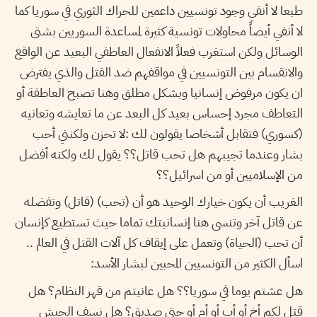
طبعا لا أنفي وجود تونسيين داعمين للحراك الثوري في سوريا كما
لا أنفي أيضاً محاولات تونسية كثيرة لمساعدة السوريين بشتى
الوسائل ولكن استغرب فعلاً الانفعال العاطفي البعيد عن الواقع
والانقسام بين التونسيين في مواقفهم ضد القتل والذي يفترض
ان يكون مرفوض إنسانيا وبشكل مطلق وهنا تصبح العاطفة أو
التعاطف مجرد إحساس بعيد كل البعد عن ما تعايشه وتعانيه
(كسوري) فتقابل أشخاصا يقولون لك :لا تحزن ولكنني أحب
بشار وعندما تجيبهم هل تحب قاتل؟؟ يقول لك ولكنه أفضل
من الإسلاميين أو من اسرائيل؟؟
الغريب أن يكون خيارك الوحيد هو أن (تحب) (قاتل) وتفضله
عن قاتل آخر وتنسى هنا إنسانيتك تماما حيث تستطيع كإنسان
أن تحب (الحياة) وتعمل على إيقاف كل آلات القتل في العالم ..
اسأل الكثير من التونسيين المحبين لبشار الأسد:
هل عشتم يوما في سوريا؟؟ هل عانيتم من قهر النظام؟ هل
قتل لكم أخ أو أب أو أم أو حتى صديق؟ هل نسف الجيش