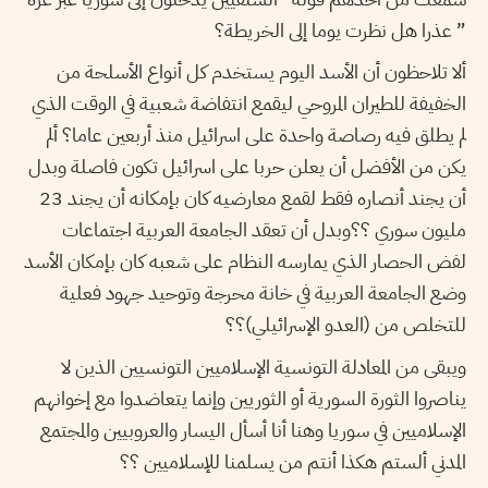
” عذرا هل نظرت يوما إلى الخريطة؟
ألا تلاحظون أن الأسد اليوم يستخدم كل أنواع الأسلحة من
الخفيفة للطيران المروحي ليقمع انتفاضة شعبية في الوقت الذي
لم يطلق فيه رصاصة واحدة على اسرائيل منذ أربعين عاما؟ ألم
يكن من الأفضل أن يعلن حربا على اسرائيل تكون فاصلة وبدل
أن يجند أنصاره فقط لقمع معارضيه كان بإمكانه أن يجند 23
مليون سوري ؟؟وبدل أن تعقد الجامعة العربية اجتماعات
لفض الحصار الذي يمارسه النظام على شعبه كان بإمكان الأسد
وضع الجامعة العربية في خانة محرجة وتوحيد جهود فعلية
للتخلص من (العدو الإسرائيلي)؟؟
ويبقى من المعادلة التونسية الإسلاميين التونسيين الذين لا
يناصروا الثورة السورية أو الثوريين وإنما يتعاضدوا مع إخوانهم
الإسلاميين في سوريا وهنا أنا أسأل اليسار والعروبيين والمجتمع
المدني ألستم هكذا أنتم من يسلمنا للإسلاميين ؟؟