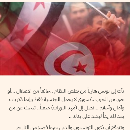
تأت إلى تونس هارباً من بطش النظام ..خائفاً من الاعتقال …أو
حتى من الحرب ..كسوري لا يحمل الجنسية فقط وإنما ذكريات
وآمال وأحلام …تصل إلى (مهد الثورات) متعباً.. تبحث عن من
يمد لك يداً ليشد على يدك ..
وتتوقع أن يكون التونسيون والذين غيروا فصلا من التاريخ