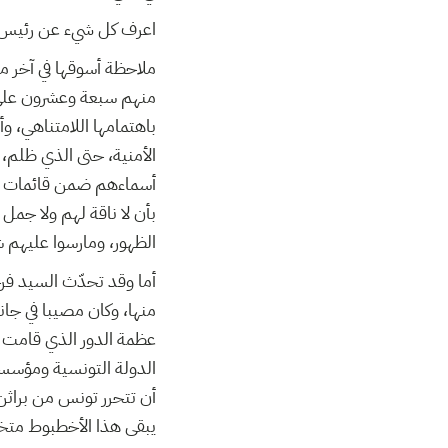
اعرف كل شيء عن رئيس ا
ملاحظة أسوقها في آخر ما
منهم سبعة وعشرون على الت
باهتمامها اللامتناهي، و
الأمنية، حتى الذي ظلم
أسماءهم ضمن قائمات العا
بأن لا ناقة لهم ولا جمل
الظهور، ومارسوا عليهم شت
أما وقد تحدّث السيد ف
منها، وكان مصيبا في جا
عظمة الدور الذي قامت و
الدولة التونسية ومؤسس
أن تتحرر تونس من براثن
يبقى هذا الأخطبوط متخف