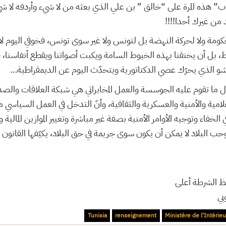
ب” هذه المرة على “خالق ” بن علي الذي بعثه من لا شيء وأردفه لا ش
من غيرك أحدا!!!!
حكومة ولا لحركة النهضة بل لتونس ولا غير سوى تونس، فخوفي اليوم لا 
قط، بل أن يخنقنا بهذه الخيوط السامة ويكبت أصواتنا ويقطع أنفاسنا، 
شو الذي يحرّك عصي الدكتاتورية ويتحدّث اليوم عن الديمقراطية…
ل ما تقوم عليه الجوسسة والعمل المخابراتي هي شبكة العلاقات والصداق
علامية والأمنية والعسكرية والثقافية، وأنّ التدخل في العمل السياسي م
 الخفاء وتوجيه الأوامر الأمنية بصفة غير مباشرة وتغيير الموازين المالية
ب البلاد لا يمكن أن يكون سوى جريمة في حق البلاد، يكيّفها القانون م
ظ الشرطة أعلى
بي
Tunisia
renseignement
Ministère de l'Intérieu