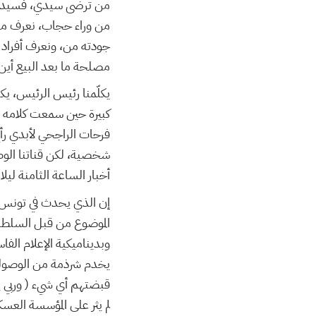
من ترضى سيدي، فسيدي 
من وراء حجاب، نعرف من 
جودته من، ونعرف أفراد 
مصلحة ما بعد البيع أين!
يكلّمنا رئيس الرئيس، يك
فرحات الراجحي لأبدي ر
شخصية، لكن قناتنا الوط
أخبار الساعة الثامنة ليلا ليوم ا
إن الذي يحدث في تونس ا
الموضوع من قبل السلطة و
وبديناميكية الإعلام الفا
يخدم شرذمة من الوصوليين
قبضتهم أي شيء ( وربي يست
لم يثر على المؤسسة العس