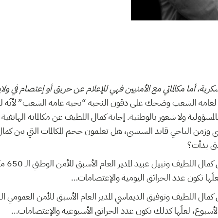
ة، أما مكالماتي مع الأمنيين فهي للإعلام عن حريق أو إعتصام في ولاية 
 لعامة الشعب وضحك على ذقون النخبة “نخبة عامة الشعب” لأنّه للأسف
ولية ولا شعور بالوطنية. إجابة كمال اللطيف عن مكالماته الهاتفية
وشي وزمن الباجي قايد السبسي، هل تعلمون حجم المكالمات التي بين 
متى بدأت؟
 لعلّها تكون عدد الحرائق اليومية والإعتصامات…