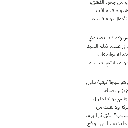
، من جحره الذهبي،
عه، ونعرف مراقب
لأموال، ونعرف حتى
أخير، وكم كانت صدمتي
منّيت أن تتصل بي قناتنا الوطنية1 مثلما إتصلت بي عندما تكلّم السيد
حدد له مواصفات
عن محادثتي بمناسبة
و نتيجة كيفية تناول
زيز بن ضياء،
ونسي، وإنما ما زال
ركة ولا يفلت من
شباب” الذي ثار اليوم،
ليلا بعيدا عن الواقع