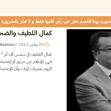
شورة بهذا القسم تعبّر عن رأي كاتبها فقط و لا تعبّر بالضرورة
كمال اللطيف والضح
03
نوفمبر
2012
/
ibutions
كمال اللطيف في شمس أف أم ” ليس
فهي للإعلام عن حريق أو إعتصام ف
اليوم بعشرات المرات وأنّ الإعت