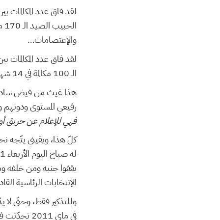
لقد فاق عدد المكالمات ب
والإعتصامات…
لقد فاق عدد المكالمات بي
الـ 100 مكالمة في 14 شهرا أي بمعدّل مكالمة كل خمسة أيام، لعلّها كذلك تكون عدد الحرائق الأسبوعية والإعتصامات…
رفيعي المستوى ودونهم و
فهي للإعلام عن حريق أو إ
كلّ هذا، ويقيني يتّجه 
يقفوا جنبه ومن خلفه ومن
الإنتخابات الرئاسية ال
وللتذكير فقط، وحتّى لا ي
في ماي 2011 تحدّثت فيه عن كمال اللطيف وحكومة الظل: