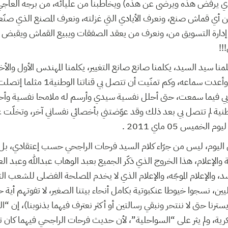
يرفض هذه ويرضى عن هذه) ويخاطبنا من عليائه، من برجه العاجي
أي قماش صنع، ونعرف الأيادي التي غزلته، ونعرف المصنع الذي صنّ
إدارة التسويق من، ونعرف من يعقد الصفقات ويبيع القماش ويقبض ا
!!
لمنا سيد السيد، يكلمنا صانع صانع التغيير، يكلمنا المهندس الأول وال
كبيرة حين سمعت كلامه وأعدت سماعه، وكم ت
أيي فيما سمعت، حتى أحلل نفسية سيدي وأرسم له ملامحا نفسية وأ
نية لم تتصل بي بعد ذلك وقد عوّضتني بأخصائي نفساني آخر، وتخلّت 
لخميس 05 ماي 2011 .
ليوم، ليس من جرّاء كلام السيد فرحات الراجحي حسب إعتقادي، بل ه
الإعلام، هذا الخروج الذي ذكّر الجميع بعبد الوهاب عبدالله وعبد الع
سد، والإعلام الموجّه، والإعلام الذي لا يخدم المصلحة الفضلى للشعب الت
، نسجوا خيوطا عنكبوتية بكامل أنحاء بيتنا الصغير، لا تفوتهم أية ح
رنا حتى لا ننتحر ونبقي رسالتين أو أكثر نعترف فيهما بذنوبنا)، إن “ال
كرية، ولم يثر على “السواحلية”، لأن حديث فرحات الراجحي فيهما كان تح