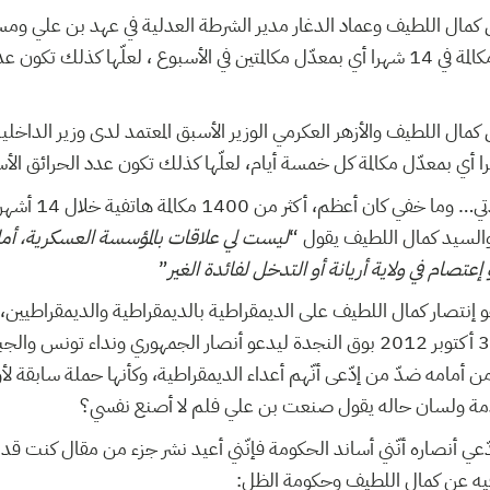
ين كمال اللطيف وعماد الدغار مدير الشرطة العدلية في عهد بن علي وم
الحبيب الصيد الـ 170 مكالمة في 14 شهرا أي بمعدّل مكالمتين في الأسبوع ، لعلّها كذل
ن كمال اللطيف والأزهر العكرمي الوزير الأسبق المعتمد لدى وزير الداخل
هذا غيث من فيض سادت
السيد كمال اللطيف يقول “
ليست لي علاقات بالمؤسسة العسكرية، أما م
عتصام في ولاية أريانة أو التدخل لفائدة الغير
”
نحو إنتصار كمال اللطيف على الديمقراطية بالديمقراطية والديمقراط
له صباح اليوم الأربعاء 31 أكتوبر 2012 بوق النجدة ليدعو أنصار الجمهوري ونداء ت
 أمامه ضدّ من إدّعى أنّهم أعداء الديمقراطية، وكأنها حملة سابقة لأ
قادمة ولسان حاله يقول صنعت بن علي فلم لا أصنع نفسي؟
دّعي أنصاره أنّني أساند الحكومة فإنّني أعيد نشر جزء من مقال كنت قد 