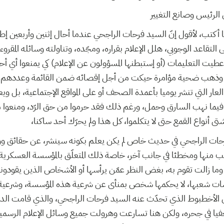
لرئيس وصانع التغيير
 أكتب، لأقول إنّ السيد فرحات الراجحي عندما أحال إثنين وأربعين إطار
قاعد الوجوبي، هلل الإعلام بقراره، ومجّده، وتناولته وسائله المقروءة 
أعطيت التعليمات (أو إستبطنها المسؤولون عن الإعلام) كي يمنعوا أي أح
، وذهب ضحية مؤامرة حيكت من أجل إقصائه ضمن القائمة وعددهم غير
ر التي تنشر يوميا بأعمدة الصحف أو على المواقع الإجتماعية، بل ويع
 فيما نهب السارق وحمل، ورغم ذلك فقد حرموا من حق الرّد، ومنعوا من
ى أنواع القمع حتى لا يتكلموا، كل هذا ولم يحرّك أحد ساكنا،
رحات الراجحي في حديث خاص لم يكن يعلم بكونه سينشر، عن حقائق وو
نب منها ومخطئا في جانب آخر، خاصة ذلك المتعلّق بالمؤسسة العسكرية
ما زالت تقوم به، بغض النظر عمّن يرأسها أو الأشخاص الذين يقودو
ات شعبها، لا يحكمها شخص بمنأى عن شرعية هذه المؤسسة، وشرعية ش
 الأخطبوط الذي تحدّث عنه السيد فرحات الراجحي، والذي قامت الدني
يا في جحره، ولكن هنا تسارعت وهرولت جميع وسائل الإعلام الرسمية