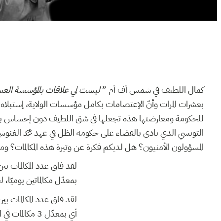
كمال اللطيف في شمس أف أم ”
ليست لي علاقات بالمؤسسة العسكري
بعشرات المرات وأنّ الإعتصامات بكامل مؤسسات الولاية، إستبلاه
للحكومة ومعارضتها هذه تجعلها في شق اللطيف دون إحساس بالمسؤ
التونسي الذي نادى بالقضاء على حكومة الظل في عهد محمّد الغن
المسؤولون الأمنيون؟ هل لديكم فكرة عن وتيرة هذه المكالمات؟ و
بمعدّل مكالماتين يوميّا،
أي بمعدّل 3 مكالمات في الأسبوع، لعلّها كذلك تكون عدد الحرائق الأسبوعية والإعتصامات…