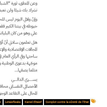
وعن المنطق، ثورة “الشبا
نشرك بك شيئا ولن نعبد 
وإنّ ولائي اليوم ليس لل
خيوطه في بيتنا الكبير ف
علي وهو من كان البليات
هل تعلمون سادتي أنّ أوّ
المجالات الإقتصادية والإ
ساحتها وفي الرأي العام في
موجّهة بدعوى الوطنية وح
مثلما يصفها…
يســـــــري الدالــــــي
الأخصائي النفساني محاف
المحال على التقاعد الوجو
r
Letaiefleaks
Kamel Eltaief
Complot contre la sûreté de l'Etat