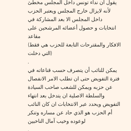
يقول أن نداء تونس داخل المجلس مخطئ
لأنه لايزال خارج المجلس ويعتبر الحزب
داخل المجلس الا بعد المشاركة في
انتخابات و حصول أعضائه المرشحين على
مقاعد
(الافكار والمقترحات التابعة للحزب هي فقط
التي دخلت)
.
يمكن للنائب أن يتصرف حسب قناعاته في
فترة التفويض حتى ان تطلب الامر الانفصال
عن حزبه ويمكن للشعب صاحب السيادة
والسلطة الاصلية ان يتدخل بعد انتهاء
التفويض ويحدد عبر الانتخابات ان كان النائب
أم الحزب هو الذي حاد عن مساره وتنكر
لوعوده وخيب آمال الناخبين
.