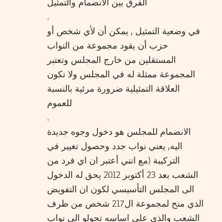
الفرق بين الانضمام والتمثيل
.
في وضعية التمثيل , يمكن أن لأي شخص أو
حزب أن يقود مجموعة من النواب
المستقلين من خارج المجلس وتعتبر
المجموعة ممثلة له في المجلس ولا تكون
العلاقة التمثيلية ضرورة مرئية بالنسبة
للعموم
.
الانضمام للمجلس هو دخول وجوه جديدة
اليه, يعني نواب جدد وحصول تغيير في
التركيبة (مع انني أعتبر ان اي فرد من
الشعب بعد 23 أكتوبر 2012 يحق له الدخول
الى المجلس التأسيسي لكون ان التفويض
الذي منح لمجموعة ال217 شخص من طرف
الشعب والذي على اساسه تحولو الى نواب