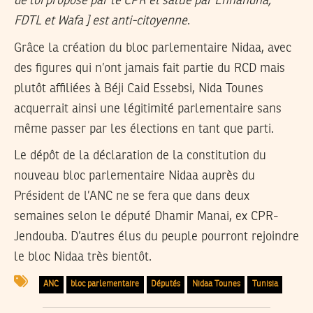
de loi proposé par le CPR et salué par Ennahdha,
FDTL et Wafa ] est anti-citoyenne
.
Grâce la création du bloc parlementaire Nidaa, avec
des figures qui n’ont jamais fait partie du RCD mais
plutôt affiliées à Béji Caid Essebsi, Nida Tounes
acquerrait ainsi une légitimité parlementaire sans
même passer par les élections en tant que parti.
Le dépôt de la déclaration de la constitution du
nouveau bloc parlementaire Nidaa auprès du
Président de l’ANC ne se fera que dans deux
semaines selon le député Dhamir Manai, ex CPR-
Jendouba. D’autres élus du peuple pourront rejoindre
le bloc Nidaa très bientôt.
ANC
bloc parlementaire
Députés
Nidaa Tounes
Tunisia