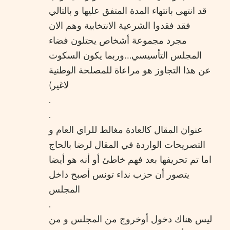
قد انتهى بانتهاء المدة المتفق عليها و بالتالي
فقد فقدوا الشرعية الانتخابية وهم الان
مجرد مجموعة أشخاص يحتلون فضاء
المجلس التأسيسي…وربما يكون السكوت
عن هذا التجاوز هو مراعاة للمصلحة الوطنية
لاغير)
.
.
عنوان المقال كالعادة مغالط للراي العام و
التصريحات الواردة في المقال لرضا بالحاج
اما تم تحريفها بعد فهم خاطئ أو أنه هو أيضا
يتصور أن حزب نداء تونس أصبح داخل
المجلس
.
ليس هناك دخول أوخروج من المجلس و من