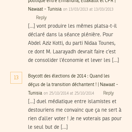
politique entre Ennahdha, Ettakatol et CPR |
Nawaat - Tunisia
on 13/03/2013 at 13/03/2013
Reply
[…] vont produire les mêmes platsa-t-il
déclaré dans la séance plénière. Pour
Abdel Aziz Kotti, du parti Nidaa Tounes,
ce dont M. Laarayadh devrait faire c’est
de consolider l’économie et lever les […]
Boycott des élections de 2014 : Quand les
13
déçus de la transition déchantent ! | Nawaat -
Tunisia
Reply
on 25/10/2014 at 25/10/2014
[…] duel médiatique entre islamistes et
destouriens me convainc que ça ne sert à
rien d’aller voter ! Je ne voterais pas pour
le seul but de […]