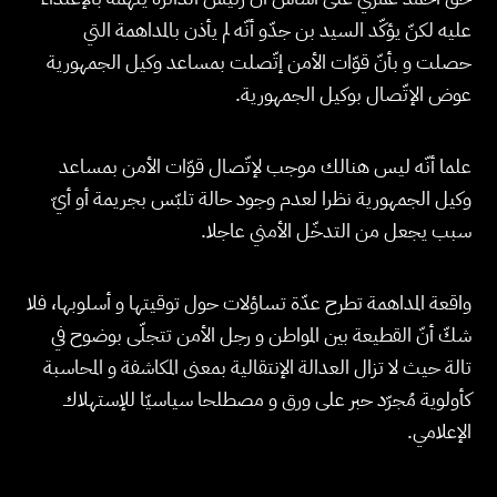
عليه لكنّ يؤكّد السيد بن جدّو أنّه لم يأذن بالمداهمة التي
حصلت و بأنّ قوّات الأمن إتّصلت بمساعد وكيل الجمهورية
عوض الإتّصال بوكيل الجمهورية.
علما أنّه ليس هنالك موجب لإتّصال قوّات الأمن بمساعد
وكيل الجمهورية نظرا لعدم وجود حالة تلبّس بجريمة أو أيّ
سبب يجعل من التدخّل الأمني عاجلا.
واقعة المداهمة تطرح عدّة تساؤلات حول توقيتها و أسلوبها، فلا
شكّ أنّ القطيعة بين المواطن و رجل الأمن تتجلّى بوضوح في
تالة حيث لا تزال العدالة الإنتقالية بمعنى المكاشفة و المحاسبة
كأولوية مُجرّد حبر على ورق و مصطلحا سياسيّا للإستهلاك
الإعلامي.