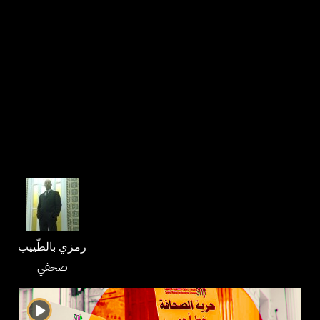
رمزي بالطّييب
صحفي