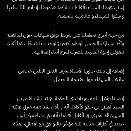
إستهدفوها بالسبّ بألفاظ نابية كما هدّدوها بإطلاق النّار عليها
و سبّوا الشهداء و عائلاتهم بالجملة.
من جهة أخرى تحصّلنا على شريط يوثّق شهادات حول المداهمة
تؤكّد مشاركة الجيش الوطني كتعزيز لوحدات التدخّل، كما تُفيد
بتعرّض إخوة الشهيد للضرب المبرح أثناء إعتقالهم.
إضافة إلى ذلك حاورنا الأستاذ شرف الدين القلّيل محامي
عائلات الشهداء حول تقييمه لما حصل.
إتّصلنا بوكيل الجمهورية لدى المحكمة الإبتدائية بالقصرين
السيد لُطفي بن جدّو فأفادنا أنّه لم يأذن بمداهمة منزل عائلة
الشهيد محمّد عمري
، في المُقابل أفادنا بأنّه تمّ إنشاء مركز أمن
جديد في أطراف مدينة تالة مؤخّرا بالتوافق مع الأهالي، لعدّة