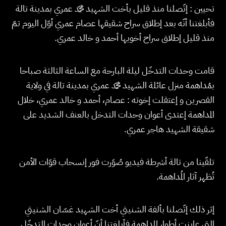
تحيين : إتّصلنا منذ قليل بأخت الشهيد محمّد عمري بمدينة تالة
فأبلغتنا أنّه بعد إطلاق سراح شقيقها عصام عمري أوّل اليوم تمّ
منذ قليل إطلاق سراح أخويها أحمد و خالد عمري.
قامت وحدات التدخّل ليلة البارحة مع الساعة الثالثة صباحا
بمُداهمة منزل عائلة الشهيد محمّد عمري بمدينة تالة في ولاية
القصرين و إعتقلت إخوته : عصام، أحمد و خالد عمري، خلال
المداهمة إعتدى أعوان وحدات التدخل بالعنف الشديد على
شقيقة الشهيد هاجر عمري.
تلقّينا من تالة أشرطة فيديو صُوّرت فور إنسحاب قوّات الأمن
تُظهر آثار المُداهمة.
إثر ذلك إتّصلنا بألفة الشنيتي أخت الشهيد غسّان الشنيتي
التي عاينت أطوار المداهمة فأبلغتنا أنّ أعوان وحدات التدخّل