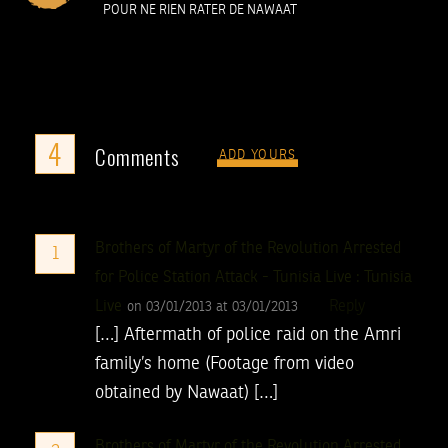
POUR NE RIEN RATER DE NAWAAT
4
Comments
ADD YOURS
Brothers of Martyr of the Revolution Arrested
1
for Police Station Attack - Tunisia Live : Tunisia
Live
Reply
on 03/01/2013 at 03/01/2013
[…] Aftermath of police raid on the Amri
family’s home (Footage from video
obtained by Nawaat) […]
Brothers of Martyr of the Revolution Arrested