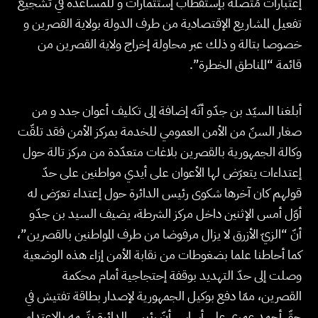
إعتبارات مُتّصلة بإستقطاب إستثمارات و للمساعدة في تشجيع
تفعيل المشاريع الإقتصادية من طرف الدولة بولاية القصرين و
خصوصا بتالة و ذلك عبر محاولة إخراج ولاية القصرين من
قائمة “المناطق الخطرة”.
أبلغنا السيّد بن جدّو أنّه إضافة إلى تكليف أعوان جدد و من
صغار السنّ من الأمن العمومي للخدمة بمركز الأمن فقد تلقّت
وكالة الجمهورية بالقصرين بلاغات متعدّدة من مركز تالة حول
إعتداءات يتعرّض لها الأعوان على أيدي مواطنين على حدّ
قولهم كان آخرها شكوى رئيس الدائرة حول إعتداء تعرّض له
أوّل أمس الإثنين داخل مركز الشرطة، يضيف السيد بن جدّو
أنّ “الزيّ الأزرق لا يزال مرفوضا من طرف المواطنين بالقصرين”،
كما أحاطنا علما بضغوطات من نقابة الأمن إزاء هذه الوضعية
وصلت إلى حدّ التهديد بوقفة إحتجاجية أمام محكمة
القصرين، ممّا دفع بوكيل الجمهورية لإصدار بطاقة تفتيش في
حقّ أحمد عمري على أساس أنّ رئيس الدائرة يتّهمه بالإعتداء