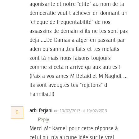
agonisante et notre “elite” au nom de la
democratie veut l achever en donnant un
“cheque de frequentabilité” de nos
assassins de demain si ils ne les sont pas
deja ….De Damas a alger en passant par
aden ou sanna ,les faits et les mefaits
sont là mais nous faisons toujours
comme si cela n arrive qu aux autres !!
(Paix a vos ames M Belaid et M Naghdt …
ils sont aveugles les “rejetons” d
hannibal!!)
arbi ferjani
on 19/02/2013 at 19/02/2013
6
Reply
Merci Mr Kamel pour cette réponse à
celui qui n’a aucune idée sur le vrai