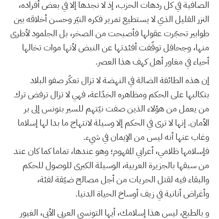
الصافية في كل ردهات الحزب، إذ لا نجدها إلا في بعض أفراده،
النزر القليل الذي لا يستطيع تمرير فكره النيّر وحسن أخلاقه بين
طوابير تحجّرت عقولها فأصبحت من الصخر، بل الجلمود لأطرى
منها، وجحافل توقّفت أفئدتها عن النبض لأنها موات تخالها
أحياء في مغاور أهل كهف هذا العصر.
إن هذه الطائفة الضالة في النهضة لا تزال تعكّر صفو البلاد
بتكالبها على الحكم ومظاهره الخدّاعة، فهي لا تزال ترفض ترك
من يعمل من هؤلاء الذين صفت نيّتهم للسير بتونس إلى بر
الأمان. إنها لا ترى في الحكم إلا وسيلة لانتهاج ما بدا لها إسلاما
وغاب عنها أنه ليس من الإيمان في شيء.
فإسلامها ظلامي، أعرابي المفهوم؛ وهو عندها، تماما كما كان عند
من سبقها بالجزيرة العربية، الوسيلة الكبرى للوصول للحكم
والبقاء فيه لقتل الحريات من أجل مصالح ضيّقة لفئة،
وأغراض أنانية في زيف أوساخ الحياة الدنيا.
و بالطبع، ليس هذا إسلامك، أيها التونسي العربي الأبي، الغيور