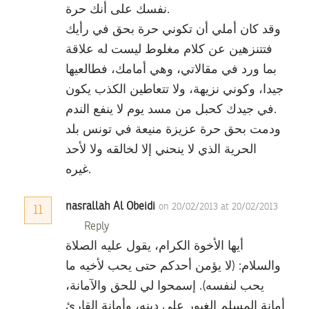
نفسك على أنك حرة.
وقد كان أملي أن تكوني حرة بحق في رأيك
فتتنزهين عن كلام مغلوط ليست له علاقة
بما ورد في مقالاتي، وهي أمامك، فطالعيها
جيدا، وكوني نزيهة، ولا تتعاطين الكذب يكون
في جيدك كحبل من مسد يوم لا ينفع الندم.
ودمت بحق حرة عزيزة منيعة في تونس بلد
الحرية الذي لا ينحني إلا لخالقه ولا لأحد
غيره.
nasrallah Al Obeidi
on 20/02/2013 at 20/02/2013
11
Reply
أيها الأخوة الكرام، يقول عليه الصلاة
والسلام: (لا يؤمن أحدكم حتى يحب لأخيه ما
يحب لنفسه). إسمحوا لي للحق والآمانة،
أمانة المسلم الغيور على دينه، وأمانة القارئ