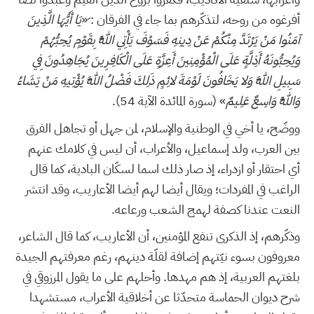
أفرغوه من روحه، لتذكّرهم بما جاء في الفرقان : َ«
يَا أَيُّهَا الَّذِينَ
آمَنُوا مَنْ يَرْتَدَّ مِنْكُمْ عَنْ دِينِهِ فَسَوْفَ يَأْتِي اللَّهُ بِقَوْمٍ يُحِبُّهُمْ
وَيُحِبُّونَهُ أَذِلَّةٍ عَلَى الْمُؤْمِنِينَ أَعِزَّةٍ عَلَى الْكَافِرِينَ يُجَاهِدُونَ فِي
سَبِيلِ اللَّهِ وَلا يَخَافُونَ لَوْمَةَ لائِمٍ ذَلِكَ فَضْلُ اللَّهِ يُؤْتِيهِ مَنْ يَشَاءُ
وَاللَّهُ وَاسِعٌ عَلِيمٌ
» (سورة المائدة الآية 54).
ووضّح، يا أخي في الوطنية والإسلام، لمن جهل أو تجاهل الفرق
بين العرب، ولد إسماعيل، والأعراب، أن ليس في كلامك عنهم
أي احتقار أو ازدراء، إذ صار ذلك اسما لسكّان البادية، كما قال
الراغب في المفردات؛ ويقال أيضا لهم أيضا الأعاريب، وقد انتشر
النعت عندنا كصفة لهمج الشعب ورعاعه.
وذكّرهم، إذ الذكرى تنفع المؤمنين، أن الأعاريب، كما قال الشاعر،
معروفون بسوء نيّتهم إضافة لقلّة دينهم، رغم معرفتهم الجيدة
بلغتهم العربية، إذ هم مهدها. وأحلهم على ما يقول المرزوقي في
شرح ديوان الحماسة متحدّثا عن أخلاقية الأعراب، مستشهدا