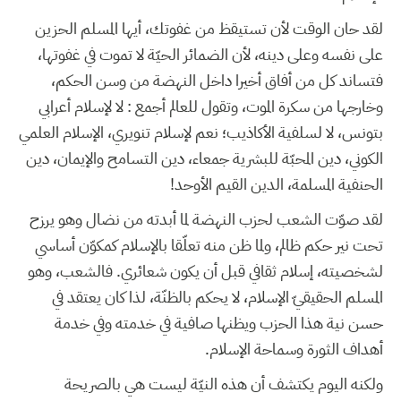
لقد حان الوقت لأن تستيقظ من غفوتك، أيها المسلم الحزين
على نفسه وعلى دينه، لأن الضمائر الحيّة لا تموت في غفوتها،
فتساند كل من أفاق أخيرا داخل النهضة من وسن الحكم،
وخارجها من سكرة الموت، وتقول للعالم أجمع : لا لإسلام أعرابي
بتونس، لا لسلفية الأكاذيب؛ نعم لإسلام تنويري، الإسلام العلمي
الكوني، دين المحبّة للبشرية جمعاء، دين التسامح والإيمان، دين
الحنفية المسلمة، الدين القيم الأوحد!
لقد صوّت الشعب لحزب النهضة لما أبدته من نضال وهو يرزح
تحت نير حكم ظالم، ولما ظن منه تعلّقا بالإسلام كمكوّن أساسي
لشخصيته، إسلام ثقافي قبل أن يكون شعائري. فالشعب، وهو
المسلم الحقيقيّ الإسلام، لا يحكم بالظنّة، لذا كان يعتقد في
حسن نية هذا الحزب ويظنها صافية في خدمته وفي خدمة
أهداف الثورة وسماحة الإسلام.
ولكنه اليوم يكتشف أن هذه النيّة ليست هي بالصريحة