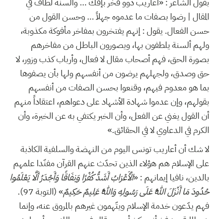
بقول الشاعر : «أعاريب ذوو فخر بإفك … وألسنة لطاف في
المقال | رضوا بصفات ما عدموه جهلاً … وحسن القول من
حسن الفعال. يقول : إنهم يفتخرون بمفاخر مأفوكة مكذوبة،
ولهم ألسنة يلطفون بها، ويصورون الباطل من مفاخرهم
بصورة الحق، فهم أصحاب مقال لا فعال، وأرباب كذب وزور، لا
حق وصدق، ولجهلهم يرضون من أنفسهم ولها بأن يصفوها
بما هو معدوم فيهم، وقنعوا بحسن الصفات من أنفسهم
بقولهم، وإن عدموا شهادة الأشهاد على دعواهم، اعتقاداً منهم
أن القول يغني عن الفعل، وأن الخبر يكتفي به عن الخبرة، وأن
الكرم في الدعاوي لا في الحقائق.»
لا شك أن أعاريب تونس اليوم من النهضة والسلفية الكاذبة
على الإسلام هم هؤلاء الذين تحدّث عنهم القرآن مفنّدا علمهم
بالدين، نافيا إيمانهم : «
الْأَعْرَابُ أَشَدُّ كُفْرًا وَنِفَاقًا وَأَجْدَرُ أَلَّا يَعْلَمُوا
حُدُودَ مَا أَنْزَلَ اللَّهُ عَلَى رَسُولِهِ وَاللَّهُ عَلِيمٌ حَكِيمٌ
» (التوبة 97).
فهم يدّعون خدمة الإسلام ويتّهمون غيرهم بالمروق عنه، وإنما