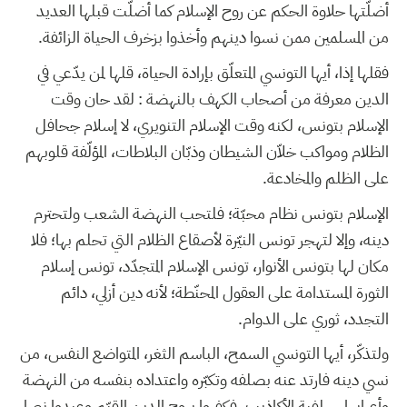
أضلّتها حلاوة الحكم عن روح الإسلام كما أضلّت قبلها العديد
من المسلمين ممن نسوا دينهم وأخذوا بزخرف الحياة الزائفة.
فقلها إذا، أيها التونسي المتعلّق بإرادة الحياة، قلها لمن يدّعي في
الدين معرفة من أصحاب الكهف بالنهضة : لقد حان وقت
الإسلام بتونس، لكنه وقت الإسلام التنويري، لا إسلام جحافل
الظلام ومواكب خلاّن الشيطان وذبّان البلاطات، المؤلّفة قلوبهم
على الظلم والمخادعة.
الإسلام بتونس نظام محبّة؛ فلتحب النهضة الشعب ولتحترم
دينه، وإلا لتهجر تونس النيّرة لأصقاع الظلام التي تحلم بها؛ فلا
مكان لها بتونس الأنوار، تونس الإسلام المتجدّد، تونس إسلام
الثورة المستدامة على العقول المحنّطة؛ لأنه دين أزلي، دائم
التجدد، ثوري على الدوام.
ولتذكّر، أيها التونسي السمح، الباسم الثغر، المتواضع النفس، من
نسي دينه فارتد عنه بصلفه وتكبّره واعتداده بنفسه من النهضة
وأعرابها، سلفية الأكاذيب، فكفروا بروح الدين القيّم وعبدوا نصا