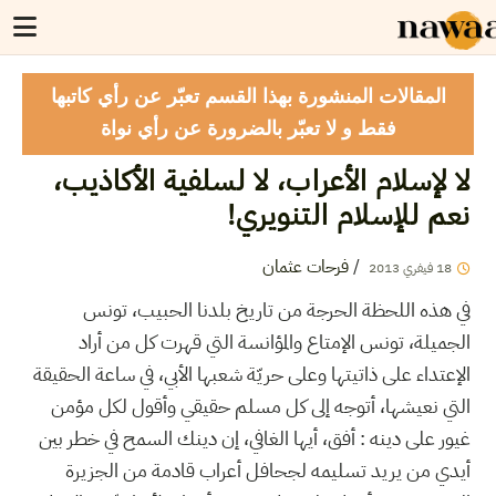
المقالات المنشورة بهذا القسم تعبّر عن رأي كاتبها
فقط و لا تعبّر بالضرورة عن رأي نواة
لا لإسلام الأعراب، لا لسلفية الأكاذيب،
نعم للإسلام التنويري!
/
فرحات عثمان
18
فيفري
2013
في هذه اللحظة الحرجة من تاريخ بلدنا الحبيب، تونس
الجميلة، تونس الإمتاع والمؤانسة التي قهرت كل من أراد
الإعتداء على ذاتيتها وعلى حريّة شعبها الأبي، في ساعة الحقيقة
التي نعيشها، أتوجه إلى كل مسلم حقيقي وأقول لكل مؤمن
غيور على دينه : أفق، أيها الغافي، إن دينك السمح في خطر بين
أيدي من يريد تسليمه لجحافل أعراب قادمة من الجزيرة