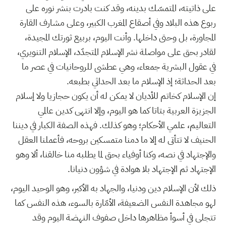
على ذاتيته، المتمسّك بدينه، وقد كنت بادرت بنشر نوره على
ربوع هذه البلاد وفي أصقاع المغرب الكبير، وعلى مشارف القارة
المجاورة، بل وحتى داخلها. وأنت اليوم، بربيع ثورتك المجيدة،
لقادر بحق على مواصلة نشر الإسلام المتجدّد، الإسلام التنويري،
في عقول البشرية جمعاء، وهي عطشى للروحانيات في عصر ما
بعد الحداثة؛ إذ الإسلام ما بعد الحداثي بطبعه.
إن الإسلام كخاتم للأديان لا يمكن له أن يكون حجازيا ولا إسلام
الجزيزة العربية بتاتا كما هو اليوم، وإلا انتهى كدين عالمي
التعاليم، علمي الأحكام؛ وهو كذلك. فهذه الصفة الكبار في ديننا
الحنيف لا تتأتى له إلا ما دمنا متمسكين بروحه، فأعملنا العقل
والإجتهاد في نصه، وكنا أوفياء بحق لما يطلبه منا خالقنا، ألا وهو
الإجتهاد ثم الإجتهاد بلا هوادة في شؤون دنيانا.
ذلك لأن الإسلام دين ودنيا، والجهاد به الأكبر، وهو الوحيد اليوم،
لهو مجاهدة النفس الضعيفة، الأمّارة بالسوء، هذه النفس كما
تتجلى في أسوأ مظاهرها داخل صفوف النهضة اليوم وقد