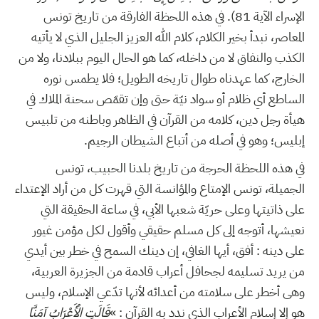
الإسراء الآية 81). في هذه اللحظة الفارقة من تاريخ تونس
المعاصر، نبدأ بخير الكلام، كلام الله العزيز الجليل الذي لا يأتيه
الكذب والنفاق لا من داخله، كما هو الحال اليوم ببلادنا، ولا من
الخارج، كما عهدناه طوال تاريخه الطويل؛ فلا يطمس نوره
الساطع أي ظلام أو سواد نيّة حتى وإن تقمّص سحنة الملاك في
هيأة رجل دين، كلامه من القرآن في الظاهر وباطنه من تلبيس
إبليس؛ وهو في أصله من أتباع الشيطان الرجيم.
في هذه اللحظة الحرجة من تاريخ بلدنا الحبيب، تونس
الجميلة، تونس الإمتاع والمؤانسة التي قهرت كل من أراد الإعتداء
على ذاتيتها وعلى حريّة شعبها الأبي، في ساعة الحقيقة التي
نعيشها، أتوجه إلى كل مسلم حقيقي وأقول لكل مؤمن غيور
على دينه : أفق، أيها الغافي، إن دينك السمح في خطر بين أيدي
من يريد تسليمه لجحافل أعراب قادمة من الجزيرة العربية،
وهى أخطر على سلامته من أعدائه لأنها تدّعي الإسلام، وليس
هو إلا إسلام الأعراب الذي ندد به القرآن : »
قَالَتِ الْأَعْرَابُ آمَنَّا