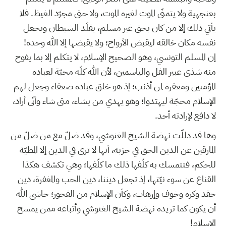
بعنجهية ولا يتمنّى الموت لغيره الموت، ولا حتى مجرّد الغيظ. فلا
يأتي ذلك إلا من كان بحق غير مسلم، يقلّد الشيطان ويجعل
نفسه مكان خالقه ليقبض الأرواح؛ ولا يقبضها إلا الله وحده!
إن المسلم التونسي، وهو الصحيح الإسلام، لا يتكلم إلا بما يفوح
منه شذى عبير الفل والياسمين، لأن الله كلّه محبّة لعباده
المؤمنين ومغفرة لمن أذنب؛ إذ هو خلق عباده ضعفاء وجعل لهم
الإسلام محجّة ليهتدوا؛ وهو يهدي من يشاء، متى شاء وأنّى أراد،
لا دافع لإرادته أحد.
وها قد دللّت نهضة الشيخ الغنوشي، وقد ضلّ مع من ضلّ من
المارقين عن الدين الحق في حزبه، أنها لا ترى في الدين إلا المطيّة
للحكم، فتتمسك به كلّفها ذلك ما كلّفها؛ وهي تكشف هكذا
القناع عن سوء نيّتها، إذ تجعل ديننا، دين الحب والمغفرة، دين
حقد وكره وخوف وإرهاب، وكأن الإسلام من الفجور؛ حاشى الله
أن يكون كما تريده نهضة الشيخ الغنوشي وأتباعه ممن يمسخ
الإسلام!