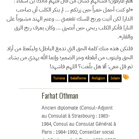
هم المارقون؛ فشأنهم كشأن من قال فيهم مالك بن أسماء :
«لو كنت أحمل خمراً حين زرتكم … لم ينكر الكلب أني صاحب
الدار| لكن أتيت وريح المسك تفغمني … وعنبر الهند مشبوباً على
النار| فأنكر الكلب ريحي حين أبصرني … وكان يعرف ريح الزق
والقار».
فلتكن هذه منك كلمة الحق التي تدمغ الباطل؛ وليتّعظ من أراد
الحق وليتوب من أيقظه وخز الضمير؛ وإنما الله يهدي من يشاء.
ثم قل معي: ألا هل بلّغت؟ اللهم فاشهد!
Tunisia
Salafisme
Religion
Islam
Farhat Othman
Ancien diplomate (Consul-Adjoint
au Consulat à Strasbourg : 1983-
1984, Consul au Consulat Général à
Paris : 1984-1992, Conseiller social