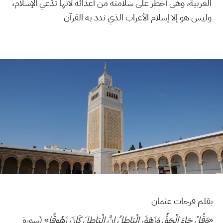
العربية، وهى أخطر على سلامته من أعدائه لأنها تدّعي الإسلام،
وليس هو إلا إسلام الأعراب الذي ندد به القرآن
بقلم فرحات عثمان
«
وَقُلْ جَاءَ الْحَقُّ وَزَهَقَ الْبَاطِلُ إِنَّ الْبَاطِلَ كَانَ زَهُوقًا
» (سورة