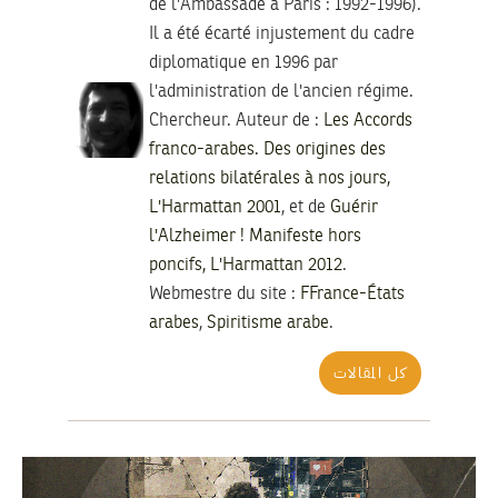
de l'Ambassade à Paris : 1992-1996).
Il a été écarté injustement du cadre
diplomatique en 1996 par
l'administration de l'ancien régime.
Chercheur. Auteur de :
Les Accords
franco-arabes. Des origines des
relations bilatérales à nos jours,
L'Harmattan 2001
, et de
Guérir
l'Alzheimer ! Manifeste hors
poncifs, L'Harmattan 2012
.
Webmestre du site :
FFrance-États
arabes
,
Spiritisme arabe
.
كل المقالات