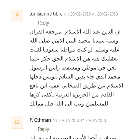
tunisienne libre
on 20/02/2013 at 20/02/2013
9
Reply
ان الدين عند الله الاسلام ..مرجعه القران
وسنة سيدنا محمد النبي الامي صلى الله
علبه وسلم .لو كنت مواطنا سعوديا لقلت
بعقلبنك هته هن الاسلام الحق حكر علينا
نحن في موطن ومسفط راس الرسول
محمد الدي جاء بدين السلام .تونس دخلها
الاسلام عن طريق الصحابي عفية ابن نافع
القادم من الجزيرة العربية ..كفى كرها
للمسلمين وتب الى الله قبل مماتك
F. Othman
on 20/02/2013 at 20/02/2013
10
Reply
صدقت، أيتها الأخت التونسية الحرة، إن