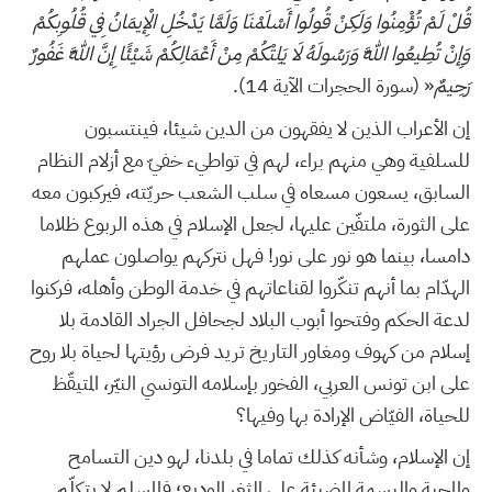
قُلْ لَمْ تُؤْمِنُوا وَلَكِنْ قُولُوا أَسْلَمْنَا وَلَمَّا يَدْخُلِ الْإِيمَانُ فِي قُلُوبِكُمْ
وَإِنْ تُطِيعُوا اللَّهَ وَرَسُولَهُ لَا يَلِتْكُمْ مِنْ أَعْمَالِكُمْ شَيْئًا إِنَّ اللَّهَ غَفُورٌ
رَحِيمٌ
« (سورة الحجرات الآية 14).
إن الأعراب الذين لا يفقهون من الدين شيئا، فينتسبون
للسلفية وهي منهم براء، لهم في تواطيء خفيّ مع أزلام النظام
السابق، يسعون مسعاه في سلب الشعب حريّته، فيركبون معه
على الثورة، ملتفّين عليها، لجعل الإسلام في هذه الربوع ظلاما
دامسا، بينما هو نور على نور! فهل نتركهم يواصلون عملهم
الهدّام بما أنهم تنكّروا لقناعاتهم في خدمة الوطن وأهله، فركنوا
لدعة الحكم وفتحوا أبوب البلاد لجحافل الجراد القادمة بلا
إسلام من كهوف ومغاور التاريخ تريد فرض رؤيتها لحياة بلا روح
على ابن تونس العربي، الفخور بإسلامه التونسي النيّر، المتيقّظ
للحياة، الفيّاض الإرادة بها وفيها؟
إن الإسلام، وشأنه كذلك تماما في بلدنا، لهو دين التسامح
والمحبة والبسمة المضيئة على الثغر الوديع؛ فالمسلم لا يتكلّم