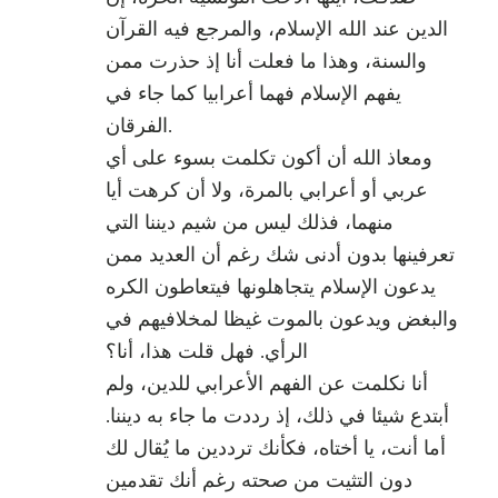
الدين عند الله الإسلام، والمرجع فيه القرآن
والسنة، وهذا ما فعلت أنا إذ حذرت ممن
يفهم الإسلام فهما أعرابيا كما جاء في
الفرقان.
ومعاذ الله أن أكون تكلمت بسوء على أي
عربي أو أعرابي بالمرة، ولا أن كرهت أيا
منهما، فذلك ليس من شيم ديننا التي
تعرفينها بدون أدنى شك رغم أن العديد ممن
يدعون الإسلام يتجاهلونها فيتعاطون الكره
والبغض ويدعون بالموت غيظا لمخلافيهم في
الرأي. فهل قلت هذا، أنا؟
أنا نكلمت عن الفهم الأعرابي للدين، ولم
أبتدع شيئا في ذلك، إذ رددت ما جاء به ديننا.
أما أنت، يا أختاه، فكأنك ترددين ما يُقال لك
دون التثيت من صحته رغم أنك تقدمين