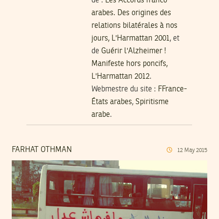
de :
Les Accords franco-
arabes. Des origines des
relations bilatérales à nos
jours, L'Harmattan 2001
, et
de
Guérir l'Alzheimer !
Manifeste hors poncifs,
L'Harmattan 2012
.
Webmestre du site :
FFrance-
États arabes
,
Spiritisme
arabe
.
FARHAT OTHMAN
12
May
2015