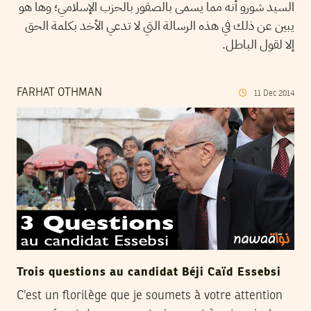
السيد شورو أنه مما يسمى بالصقور بالحزب الإسلامي؛ وها هو
يبين عن ذلك في هذه الرسالة التي لا تدعي الأخد بكلمة الحق
إلا لقول الباطل.
FARHAT OTHMAN
11
Dec
2014
Trois questions au candidat Béji Caïd Essebsi
C’est un florilège que je soumets à votre attention