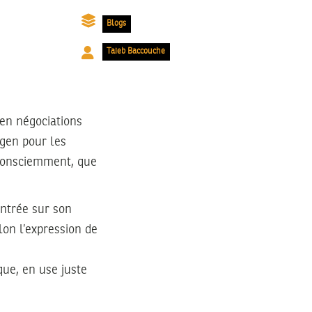
Blogs
Taieb Baccouche
 en négociations
ngen pour les
nconsciemment, que
entrée sur son
lon l’expression de
ique, en use juste