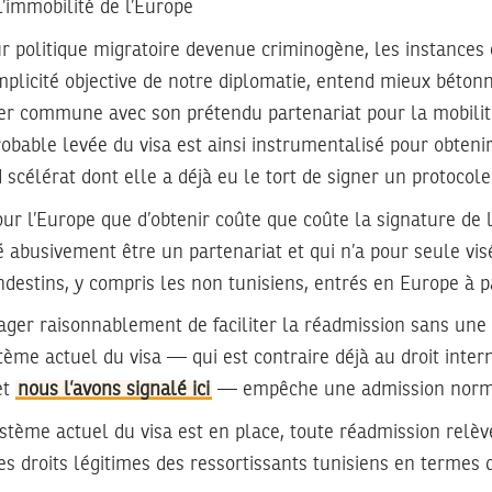
l’immobilité de l’Europe
r politique migratoire devenue criminogène, les instances
licité objective de notre diplomatie, entend mieux bétonn
er commune avec son prétendu partenariat pour la mobili
bable levée du visa est ainsi instrumentalisé pour obtenir 
 scélérat dont elle a déjà eu le tort de signer un protocole
 pour l’Europe que d’obtenir coûte que coûte la signature de 
é abusivement être un partenariat et qui n’a pour seule visé
destins, y compris les non tunisiens, entrés en Europe à pa
sager raisonnablement de faciliter la réadmission sans une
tème actuel du visa — qui est contraire déjà au droit intern
et
nous l’avons signalé ici
— empêche une admission norm
ystème actuel du visa est en place, toute réadmission relève
es droits légitimes des ressortissants tunisiens en termes d