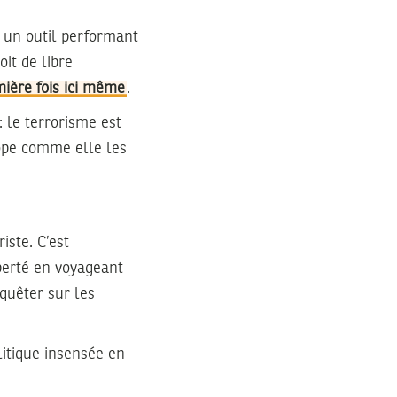
te un outil performant
oit de libre
mière fois ici même
.
: le terrorisme est
rope comme elle les
iste. C’est
iberté en voyageant
quêter sur les
litique insensée en