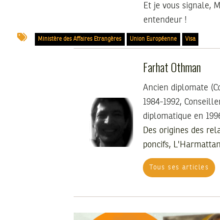
Et je vous signale, 
entendeur !
Ministère des Affaires Etrangères
Union Européenne
Visa
Farhat Othman
Ancien diplomate (Co
1984-1992, Conseille
diplomatique en 1996
Des origines des rel
poncifs, L'Harmatta
Tous ses articles