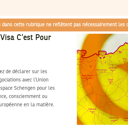
és dans cette rubrique ne reflètent pas nécessairement les 
Visa C’est Pour
ez de déclarer sur les
gociations avec l’Union
’Espace Schengen pour les
rence, consciemment ou
européenne en la matière.