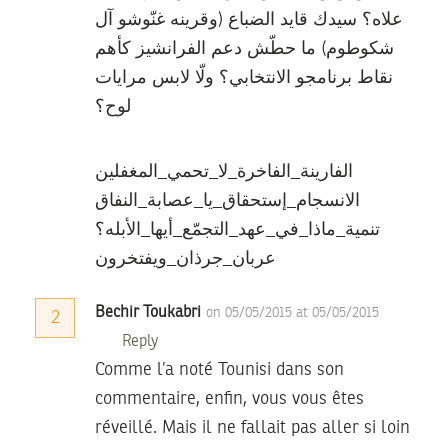
علاه؟ سيدك قايد الضباع (وقرينه غنّوشو آل
شكوطوم) ما حطّش دعم الفرانشيز كأهم
نقاط برنامجو الانتخابي؟ ولّا لابس مرايات
لوح؟
الفارينة_الفاخرة_لا_تحمي_المغفلين
الانسجام_إستحقاق_يا_عصابة_النفاق
تنمية_ماذا_في_عهد_التجمّع_أيها_الأبله؟
عربان_جرذان_ويفتخرون
Bechir Toukabri
on 05/05/2015 at 05/05/2015
2
Reply
Comme l’a noté Tounisi dans son
commentaire, enfin, vous vous êtes
réveillé. Mais il ne fallait pas aller si loin