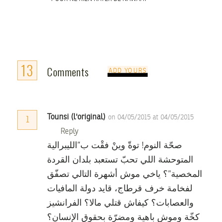
13
Comments
ADD YOURS
Tounsi (l'original)
on 04/05/2015 at 04/05/2015
1
Reply
صحّة النوم! توةّ وينْ فقْت ب”الليبرالية
المتوحشة اللي تحبّ تستعبد بلدان القردة
المخصية”؟ ياخي موش أشهرة التالي تصفّق
لفخامة خرف قرطاج، قايد دولة المافيات
والعصابات؟ كيفاش قتلي مالا؟ الفرانشيز
كخّة وموش باهية ومضرّة بحقوق الإنسان؟