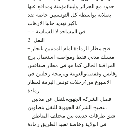
حدود مع الجزائر وليبيا)مؤمنة ومدافع عنها
بصلابة بواسطة كل التونسيين خاصة ضد
اكبر تهديد حاليا الارهاب.
– – في المساجد لا للسياسة.
2 -النقل
– فتح مطار الرمادة امام المدنيين بانجاز
مسلك مدني فقط ومواصلة استعمال برج
المراقبة الحالي كما هو في مطار صفاقس
وقابس وقفصةوالعوينة وبرمجة رحلتين في
الاسبوع من4رحلات تونس البرمة لمطار
رمادة.
– فصل الشركة الجهويةللنقل عن مدنين
لتصبح الشركة الجهوية للنقل بتطاوين.
– شق طرقات جديدة بين مختلف المناطق
في الولاية وخاصة تعبيد الطريق رمادة