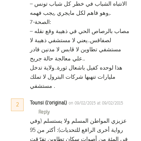
– الانتباه الشباب في خطر كل شباب تونس
,وهو فاهم لكل مايجري ,يجب فهمه.
7-الصحة:
– مصاب بالرصاص الحي في ذهيبة وقع نقله
لصفاقس..يعني لا مستشفي ذهيبة لا
مستشفي تطاوين لا ڨابس لا مدنين قادر
علي معالجة حالة جريح..
هذا لوحده كفيل باشعال ثورة..ولاية تدخل
مليارات تنهبها شركات البترول لا تملك
مستشفي .
Tounsi (l'original)
on 09/02/2015 at 09/02/2015
2
Reply
عزيزي المواطن المسلم ولا يستسلم (وفي
رواية أخرى الرافع للتحديات): أكثر من 95
في المئة من أصوات سكان تطاوين تفرّقت