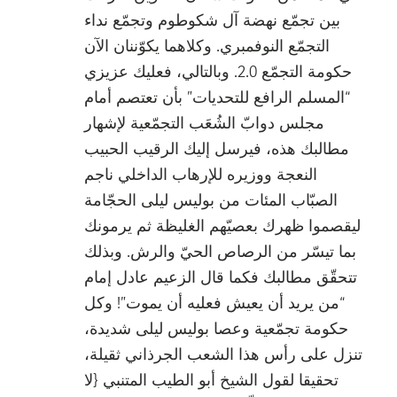
بين تجمّع نهضة آل شكوطوم وتجمّع نداء
التجمّع النوفمبري. وكلاهما يكوّننان الآن
حكومة التجمّع 2.0. وبالتالي، فعليك عزيزي
“المسلم الرافع للتحديات” بأن تعتصم أمام
مجلس دوابّ الشُعَب التجمّعية لإشهار
مطالبك هذه، فيرسل إليك الرقيب الحبيب
النعجة ووزيره للإرهاب الداخلي ناجم
الصبّاب المئات من بوليس ليلى الحجّامة
ليقصموا ظهرك بعصيّهم الغليظة ثم يرمونك
بما تيسّر من الرصاص الحيّ والرش. وبذلك
تتحقّق مطالبك فكما قال الزعيم عادل إمام
“من يريد أن يعيش فعليه أن يموت”! وكل
حكومة تجمّعية وعصا بوليس ليلى شديدة،
تنزل على رأس هذا الشعب الجرذاني ثقيلة،
تحقيقا لقول الشيخ أبو الطيب المتنبي {لا