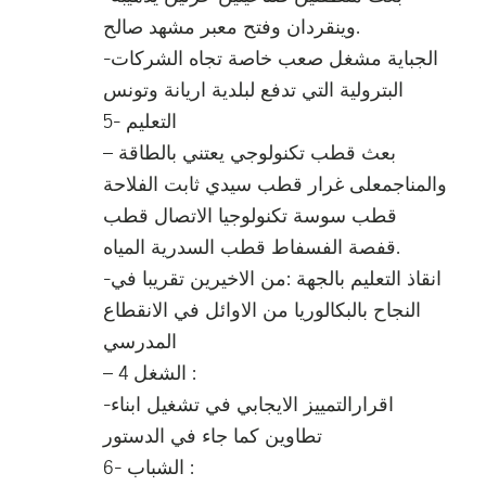
وينقردان وفتح معبر مشهد صالح.
-الجباية مشغل صعب خاصة تجاه الشركات
البترولية التي تدفع لبلدية اريانة وتونس
5- التعليم
– بعث قطب تكنولوجي يعتني بالطاقة
والمناجمعلى غرار قطب سيدي ثابت الفلاحة
قطب سوسة تكنولوجيا الاتصال قطب
قفصة الفسفاط قطب السدرية المياه.
-انقاذ التعليم بالجهة :من الاخيرين تقريبا في
النجاح بالبكالوريا من الاوائل في الانقطاع
المدرسي
– 4 الشغل :
-اقرارالتمييز الايجابي في تشغيل ابناء
تطاوين كما جاء في الدستور
6- الشباب :