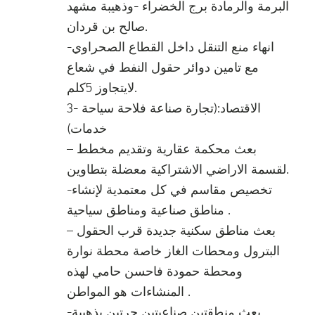
البرمة والرمادة برج الخضراء -وذهيبة مشهد
صالح بن قردان.
-انهاء منع التنقل داخل القطاع الصحراوي
مع تامين دوائر حقول النفط في شعاع
لايتجاوز 5كلم.
3- الاقتصاد:(تجارة صناعة فلاحة سياحة
خدمات)
– بعث محكمة عقارية وتقديم مخطط
لقسمة الاراضي الاشتراكية معضلة بتطاوين.
-تخصيص مقاسم في كل معتمدية لإنشاء
مناطق صناعية ومناطق سياحية .
– بعث مناطق سكنية جديدة قرب الحقول
البترول ومحطات الغاز خاصة محطة نوارة
ومحطة حمودة فاحسن حامي لهذه
المنشاءات هو المواطن .
-بعث منطقتين صناعيتين حرتين يذهيبة