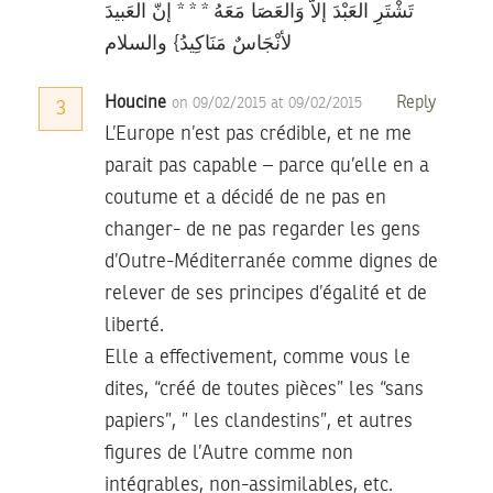
تَشْتَرِ العَبْدَ إلاّ وَالعَصَا مَعَهُ * * * إنّ العَبيدَ
لأنْجَاسٌ مَنَاكِيدُ} والسلام
Houcine
Reply
on 09/02/2015 at 09/02/2015
3
L’Europe n’est pas crédible, et ne me
parait pas capable – parce qu’elle en a
coutume et a décidé de ne pas en
changer- de ne pas regarder les gens
d’Outre-Méditerranée comme dignes de
relever de ses principes d’égalité et de
liberté.
Elle a effectivement, comme vous le
dites, “créé de toutes pièces” les “sans
papiers”, ” les clandestins”, et autres
figures de l’Autre comme non
intégrables, non-assimilables, etc.