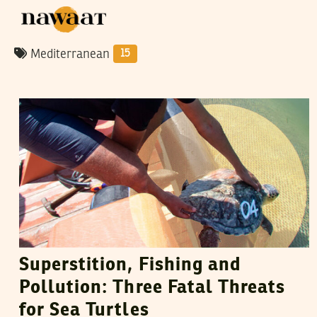
Mediterranean
15
SANA ADOUNI
19
May
2026
Superstition, Fishing and
Pollution: Three Fatal Threats
for Sea Turtles