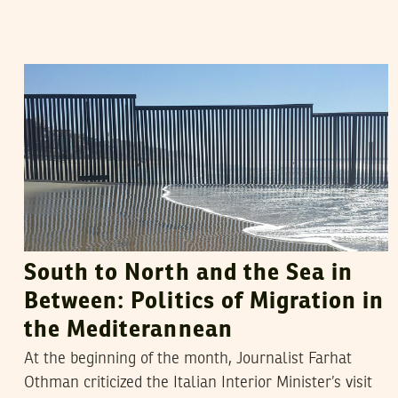
VANESSA SZAKAL
29
October
2014
South to North and the Sea in
Between: Politics of Migration in
the Mediterannean
At the beginning of the month, Journalist Farhat
Othman criticized the Italian Interior Minister’s visit