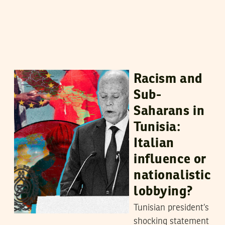
SIMONE TRUCCO
08
March
2023
Racism and
Sub-
Saharans in
Tunisia:
Italian
influence or
nationalistic
lobbying?
Tunisian president’s
shocking statement