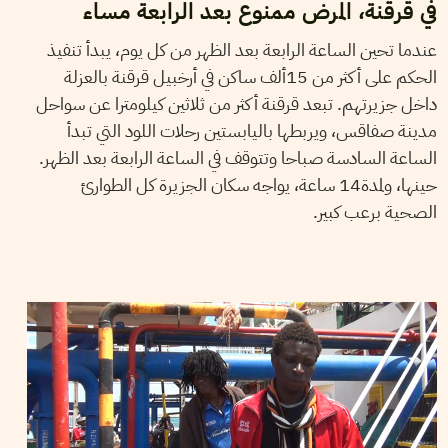
في قرقنة، المرض ممنوع بعد الرابعة مساء
عندما تحين الساعة الرابعة بعد الظهر من كل يوم، يبدأ تنفيذ
الحكم على أكثر من 15ألف ساكن في أرخبيل قرقنة بالعزلة
داخل جزيرتهم. تبعد قرقنة أكثر من ثلاثين كيلومترا عن سواحل
مدينة صفاقس، ويربطها باليابستين رحلات اللود التي تبدأ
الساعة السادسة صباحا وتتوقف في الساعة الرابعة بعد الظهر.
حينها، ولمدة14 ساعة، يواجه سكان الجزيرة كل الطوارئ
الصحية برعب كبير.
NORDIN GANTRI
07
August
2018