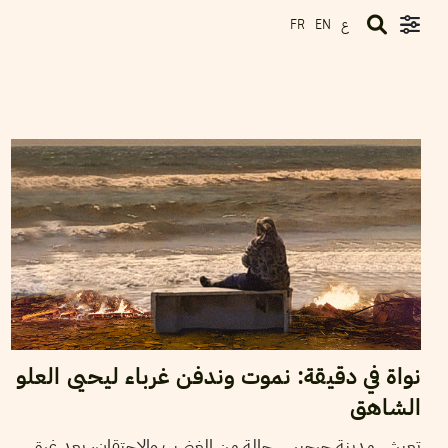
ع
FR
EN
2022
أكتوبر
13
أيمن الرزقي
نواة في دقيقة: نموت وندفن غرباء ليحيى العلو
الشاهق
تعيش مدينة جرجيس حالة من الغضب والاحتقان، بعد غرق