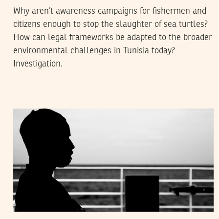
Why aren’t awareness campaigns for fishermen and
citizens enough to stop the slaughter of sea turtles?
How can legal frameworks be adapted to the broader
environmental challenges in Tunisia today?
Investigation.
2021
أفريل
30
نجلاء بن صالح