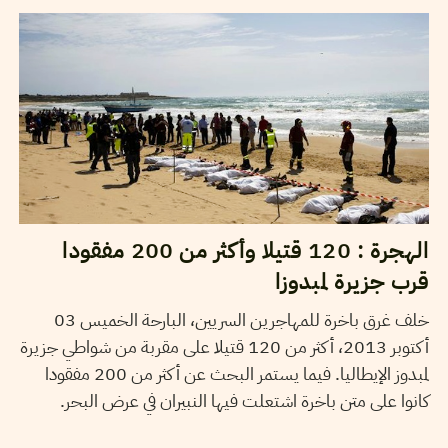
الهجرة : 120 قتيلا وأكثر من 200 مفقودا
قرب جزيرة لمبدوزا
خلف غرق باخرة للمهاجرين السريين، البارحة الخميس 03
أكتوبر 2013، أكثر من 120 قتيلا على مقربة من شواطي جزيرة
لمبدوز الإيطاليا. فيما يستمر البحث عن أكثر من 200 مفقودا
كانوا على متن باخرة اشتعلت فيها النبيران في عرض البحر.