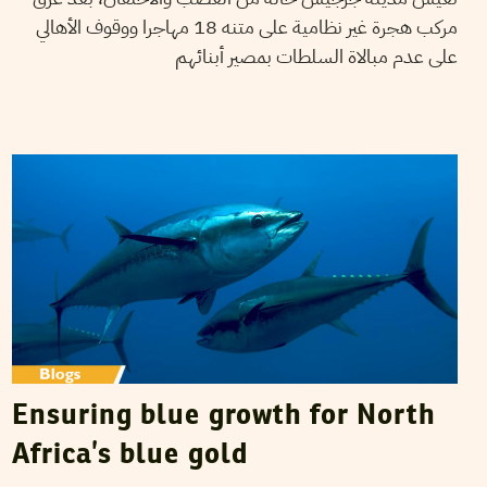
مركب هجرة غير نظامية على متنه 18 مهاجرا ووقوف الأهالي
على عدم مبالاة السلطات بمصير أبنائهم
MONA SAMARI
07
May
2022
Ensuring blue growth for North
Africa’s blue gold