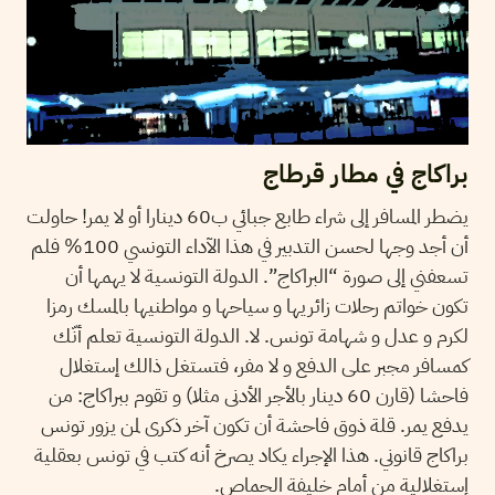
براكاج في مطار قرطاج
يضطر المسافر إلى شراء طابع جبائي ب60 دينارا أو لا يمر! حاولت
أن أجد وجها لحسن التدبير في هذا اﻵداء التونسي 100% فلم
تسعفني إلى صورة “البراكاج”. الدولة التونسية لا يهمها أن
تكون خواتم رحلات زائريها و سياحها و مواطنيها بالمسك رمزا
لكرم و عدل و شهامة تونس. لا. الدولة التونسية تعلم أنّك
كمسافر مجبر على الدفع و لا مفر، فتستغل ذالك إستغلال
فاحشا (قارن 60 دينار باﻷجر اﻷدنى مثلا) و تقوم ببراكاج: من
يدفع يمر. قلة ذوق فاحشة أن تكون آخر ذكرى لمن يزور تونس
براكاج قانوني. هذا اﻹجراء يكاد يصرخ أنه كتب في تونس بعقلية
إستغلالية من أمام خليفة الحماص.