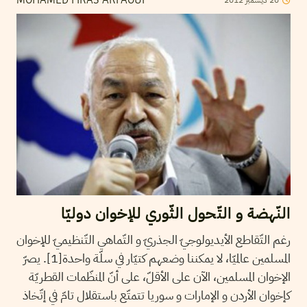
2012
ديسمبر
20
MOHAMED FIRAS ARFAOUI
النّهضة و التّحول الثّوري للإخوان دوليّا
رغم التّقاطع الأيديولوجيّ الجذريّ و التّماهي التّنظيميّ للإخوان
المسلمين عالميّا، لا يمكننا وضعهم كتيّار في سلّة واحدة[1]. يصرّ
الإخوان المسلمين، الآن على الأقلّ، على أنّ المنظّمات القطريّة
كإخوان الأردن و الإمارات و سوريا تتمتّع باستقلال تامّ في إتّخاذ