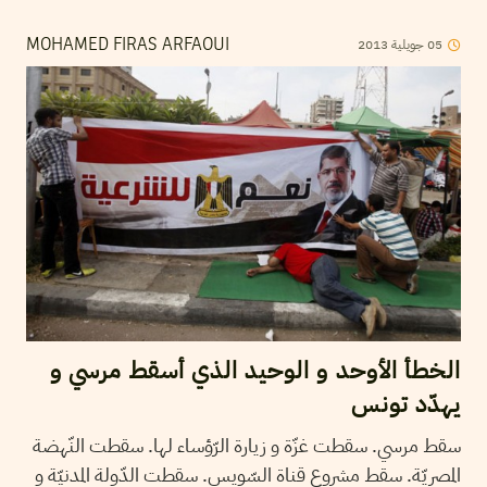
2013
جويلية
05
MOHAMED FIRAS ARFAOUI
الخطأ الأوحد و الوحيد الذي أسقط مرسي و
يهدّد تونس
سقط مرسي. سقطت غزّة و زيارة الرّؤساء لها. سقطت النّهضة
المصريّة. سقط مشروع قناة السّويس. سقطت الدّولة المدنيّة و