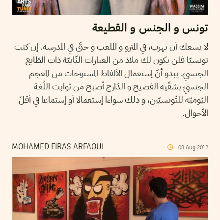
تونس و الجنس و القطيعة
لا يسعك أن تهرب، في المترو و الملعب و حتّى في المدرسة. إن كنت
تونسيّا فلن يكون لك ملاذ من العبارات النّابيّة ذات الطّابع
الجنسيّ. يبدو أنّ إستعمال الألفاظ المستوحات من المعجم
الجنسيّ بشقّيه الفصيح و الدّارج أصبح من ثوابت اللّغة
اليّوميّة للتّونسيّين، و ذلك سواءا إستعمالا أو إستماعا في أقلّ
الأحوال.
MOHAMED FIRAS ARFAOUI
08
Aug
2012