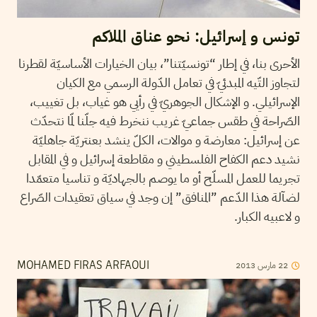
تونس و إسرائيل: نحو عناق الملاكم
الأحرى بنا، في إطار “تونسيّتنا”، بيان الخيارات الأساسيّة لقطرنا
لتجاوز التّيه المبدئيّ في تعامل الدّولة الرسمي مع الكيان
الإسرائيلي. و الإشكال الجوهريّ في رأيي هو غياب، بل تغييب،
الصّراحة في طقس جماعيّ غريب ننخرط فيه جلّنا لمّا نتحدّث
عن إسرائيل: معارضة و موالات، الكلّ ينشد بعنتريّة جاهليّة
نشيد دعم الكفاح الفلسطيني و مقاطعة إسرائيل و في المقابل
تجريما للعمل المسلّح أو ما يوصم بالجهاديّة و تناسيا متعمّدا
لضآلة هذا الدّعم ”المنافق” إن وجد في سياق تعقيدات الصّراع
و لاعبيه الكبار.
2013
مارس
22
MOHAMED FIRAS ARFAOUI