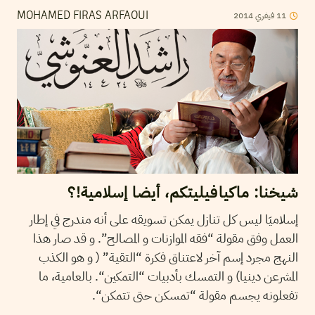
2014
فيفري
11
MOHAMED FIRAS ARFAOUI
شيخنا: ماكيافيليتكم، أيضا إسلامية!؟
إسلاميَا ليس كل تنازل يمكن تسويقه على أنه مندرج في إطار
العمل وفق مقولة “فقه الموازنات و المصالح”. و قد صار هذا
النهج مجرد إسم آخر لاعتناق فكرة “التقية” ( و هو الكذب
المشرعن دينيا) و التمسك بأدبيات “التمكين“. بالعامية، ما
تفعلونه يجسم مقولة “تمسكن حتى تتمكن“.