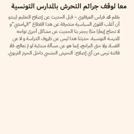
معا لوقف جرائم التحرش بالمدارس التونسية
بقلم محمد فراس العرفاوي – قبل الحديث عن إصلاح التعليم (يبدو
أن أغلب القوى السياسية منصرفة عن هدا القطاع ”الهامشي”و
لا تحتاج إيعازا منا) يجدر بنا الحديث عن مشاكل أخرى تواجه
المدرسة التونسية. حديثنا هدا ليس عن ظروف الدراسة و لا عن
الفساد ولا حتى البرامج، إنما هو عن مسألة مبدئية لو لم تعالج، فلا
فائدة ترجى من أي إصلاح: التحرش الجنسي داخل الحرم التربوي.