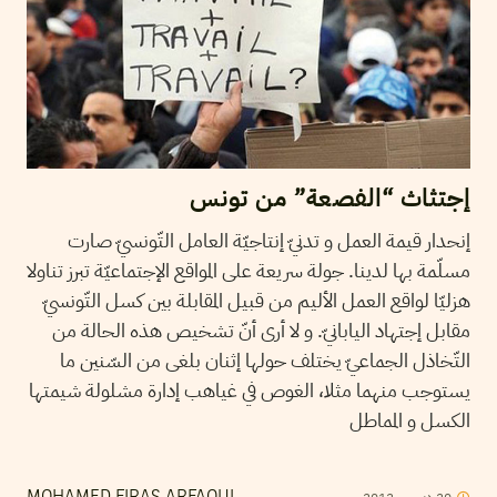
إجتثاث “الفصعة” من تونس
إنحدار قيمة العمل و تدنيّ إنتاجيّة العامل التّونسيّ صارت
مسلّمة بها لدينا. جولة سريعة على المواقع الإجتماعيّة تبرز تناولا
هزليّا لواقع العمل الأليم من قبيل المقابلة بين كسل التّونسيّ
مقابل إجتهاد اليابانيّ. و لا أرى أنّ تشخيص هذه الحالة من
التّخاذل الجماعيّ يختلف حولها إثنان بلغى من السّنين ما
يستوجب منهما مثلا، الغوص في غياهب إدارة مشلولة شيمتها
الكسل و المماطل