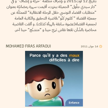
بتاريخ 12 أوت2011 و بإشراف منظّمة ”حريّة و إنصاف” و في
”دار سيدي جلّول” الجميلة ببنزرت، أقيمت سهرة رمضانيّة بعنوان
”متطلبات القضاء التونسي خلال المرحلة الانتقالية” للممثلّة عن
جمعيّة القضاة ” كلثوم كنّو”،قاضية التحقيق والكاتبة العامة
لجمعية القضاة(عضوة سابقة بالهيأة كذلك). و ألقت القاضية
محاضرة بالشّأن تلاها نقاش ثريّ حينا و ”متشنّج” حينا آخر.
2011
جوان
14
MOHAMED FIRAS ARFAOUI