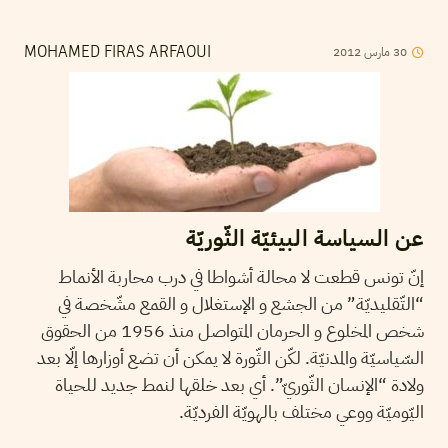
2012
مارس
30
MOHAMED FIRAS ARFAOUI
عن السياسة البيئيّة الثّوريّة
إنّ تونس قطعت لا محالة أشواطا في درب محاربة الأنماط
“التّقليديّة” من الجشع و الإستغلال و القمع مشّخصة في
شخص المخلوع و الحرمان المتواصل منذ 1956 من الحقوق
السّياسيّة والمدنيّة. لكّن الثّورة لا يمكن أن تضع أوزارها إلّا بعد
ولادة “الإنسان الثّوريّ”. أي بعد خلقها لنمط جديد للحياة
اليّوميّة ووعي مختلف بالهويّة الفرديّة.