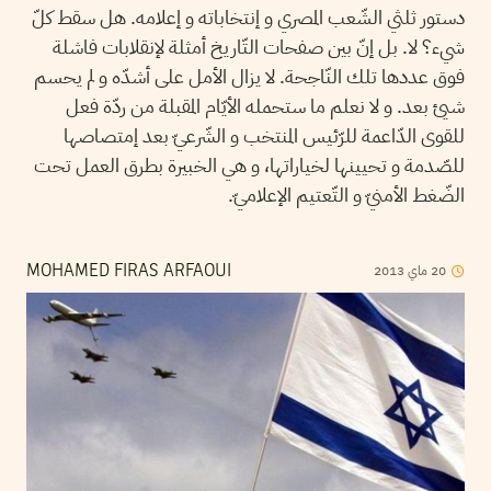
دستور ثلثي الشّعب المصري و إنتخاباته و إعلامه. هل سقط كلّ
شيء؟ لا. بل إنّ بين صفحات التّاريخ أمثلة لإنقلابات فاشلة
فوق عددها تلك النّاجحة. لا يزال الأمل على أشدّه و لم يحسم
شيئ بعد. و لا نعلم ما ستحمله الأيّام المقبلة من ردّة فعل
للقوى الدّاعمة للرّئيس المنتخب و الشّرعيّ بعد إمتصاصها
للصّدمة و تحيينها لخياراتها، و هي الخبيرة بطرق العمل تحت
الضّغط الأمنيّ و التّعتيم الإعلاميّ.
2013
ماي
20
MOHAMED FIRAS ARFAOUI