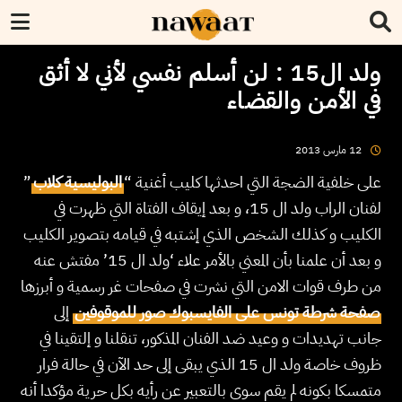
ولد ال15 : لن أسلم نفسي لأني لا أثق
في الأمن والقضاء
2013
مارس
12
”
البوليسية كلاب
على خلفية الضجة التي احدثها كليب أغنية “
لفنان الراب ولد ال 15، و بعد إيقاف الفتاة التي ظهرت في
الكليب و كذلك الشخص الذي إشتبه في قيامه بتصوير الكليب
و بعد أن علمنا بأن المعني بالأمر علاء ‘ولد ال 15’ مفتش عنه
من طرف قوات الامن التي نشرت في صفحات غر رسمية و أبرزها
صفحة شرطة تونس على الفايسبوك صور للموقوفين
إلى
جانب تهديدات و وعيد ضد الفنان المذكور، تنقلنا و إلتقينا في
ظروف خاصة ولد ال 15 الذي يبقى إلى حد الآن في حالة فرار
متمسكا بكونه لم يقم سوى بالتعبير عن رأيه بكل حرية مؤكدا أنه