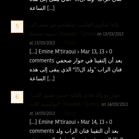
الساعة […]
والدا صابرين القليبي : سنقاضي من سعى إلى
5
تشويه سمعتنا | Nawaat - Tunisia
on 13/03/2013
Reply
at 13/03/2013
[…] Emine M'tiraoui › Mar 13, 13 › 0
comments بعد أن إلتقينا في حوار صحفي
فنان الراب “ولد ال15″ الذي يبقى إلى هذه
الساعة […]
“حوار مع والد هادي بالقايد حسين مصور كليب
6
“البوليسية كلاب | Nawaat - Tunisia
on 14/03/2013
Reply
at 14/03/2013
[…] Emine M'tiraoui › Mar 14, 13 › 0
comments بعد أن التقينا فنان الراب ولد