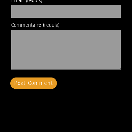
Email
(requis)
Commentaire
(requis)