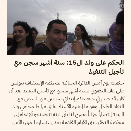
الحكم على ولد ال15: ستة أشهر سجن مع
تأجيل التنفيذ
حكمت يوم أمس الدائرة الجنائية بمحكمة الإستئناف بتونس
على علاء اليعقوبي بستة أشهر سجن مع تأجيل التنفيذ بعد أن
كان قد صدر في حقه حكم إبتدائي بسنتين من السجن مع
النفاذ العاجل وهو ما إعتبره الأستاذ غازي مرابط محامي ولد
ال15 إنتصاراً جزئياً وصرح لنا بأن نيته تتجه نحو ألإتجاه إلى
محكمة التعقيب في الأيام القادمة بعد إستشارة المعني بالأمر .