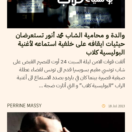
والدة و محامية الشاب محمد أنور تستعرضان
حيثيات ايقافه على خلفية استماعه لأغنية
البوليسية كلاب
ألقت قوات الامن ليلة السبت 24 أوت المنصرم القبض على
شاب تونسي مقيم بسويسرا قدم الى تونس لقضاء عطلة
صيفية قصيرة بينما كان في باردو بصدد الاستماع الى أغنية
الراب “البوليسية كلاب” و التي أثارت ضجة …
PERRINE MASSY
18
Jul
2013