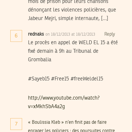
mois de prison pour leurs chansons
dénonçant les violences policières, que
Jabeur Mejri, simple internaute, […]
rednaks
Reply
on 18/12/2013 at 18/12/2013
6
Le procès en appel de WELD EL 15 a été
fixé demain à 9h au Tribunal de
Grombalia
‪#‎Sayeb15‬ ‪#‎Free15‬ ‪#‎freeWeldel15‬
http://www.youtube.com/watch?
v=xMkhSbA4a2g
« Boulissia Kleb » n’en finit pas de faire
7
enrager les policiers : des poursuites contre