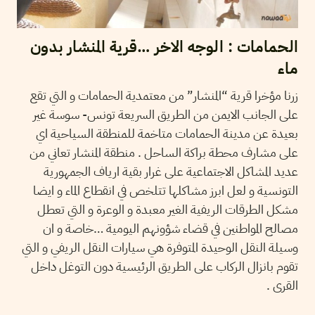
الحمامات : الوجه الاخر …قرية المنشار بدون
ماء
زرنا مؤخرا قرية “المنشار” من معتمدية الحمامات و التي تقع
على الجانب الايمن من الطريق السريعة تونس- سوسة غير
بعيدة عن مدينة الحمامات متاخمة للمنطقة السياحية اي
على مشارف محطة براكة الساحل . منطقة المنشار تعاني من
عديد المشاكل الاجتماعية على غرار بقية ارياف الجمهورية
التونسية و لعل ابرز مشاكلها تتلخص في انقطاع الماء و ايضا
مشكل الطرقات الريفية الغير معبدة و الوعرة و التي تعطل
مصالح المواطنين في قضاء شؤونهم اليومية …خاصة و ان
وسيلة النقل الوحيدة المتوفرة هي سيارات النقل الريفي و التي
تقوم بانزال الركاب على الطريق الرئيسية دون التوغل داخل
القرى .