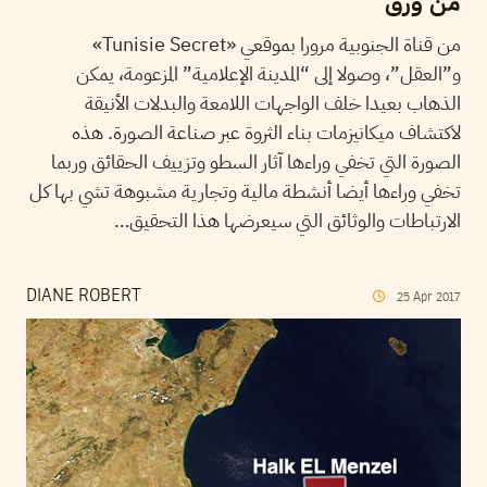
من ورق
من قناة الجنوبية مرورا بموقعي «Tunisie Secret»
و”العقل”، وصولا إلى “المدينة الإعلامية” المزعومة، يمكن
الذهاب بعيدا خلف الواجهات اللامعة والبدلات الأنيقة
لاكتشاف ميكانيزمات بناء الثروة عبر صناعة الصورة. هذه
الصورة التي تخفي وراءها آثار السطو وتزييف الحقائق وربما
تخفي وراءها أيضا أنشطة مالية وتجارية مشبوهة تشي بها كل
الارتباطات والوثائق التي سيعرضها هذا التحقيق…
DIANE ROBERT
25
Apr
2017