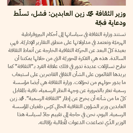
وزير الثقافة محمّد زين العابدين: فشل، تسلّط
ودعاية فجّة
تستند وزارة الثقافة في سياساتها إلى أحكام البيروقراطية
الهرميّة وتعتمد في مداولاتها على منطق التقارير الإداريّة. فهي
بعيدة كلّ البعد عن الحركة الثقافية الخارجة عن أنماط الثقافة
السائدة. هذه هي الفكرة المحوريّة التي من خلالها يمكننا أن
نطرح تساؤلات عديدة تدور في فلك علاقة الفرد بـ”الثقافة” كما
يريدها القائمون على الشأن الثقافي القاصرين على استيعاب
ما يدور حولهم من تحوّلات. وزارة الثقافة هي أيضا مؤسسة
رسمية تعبّر بالضرورة عن وجهة النظر الرسمية، نافية بالمقابل
كلّ ما من شأنه أن يخرج عن إطار “الثقافة الرسمية”. محمد زين
العابدين وزير الشؤون الثقافية الحالي كرّس طغيان المؤسسة
الرسمية. اليوم، نحن في حاجة إلى تقييم جادّ لسياسة هذا
الوزير الذّي تصاعدت الدعوات المُطالبة بإقالته.