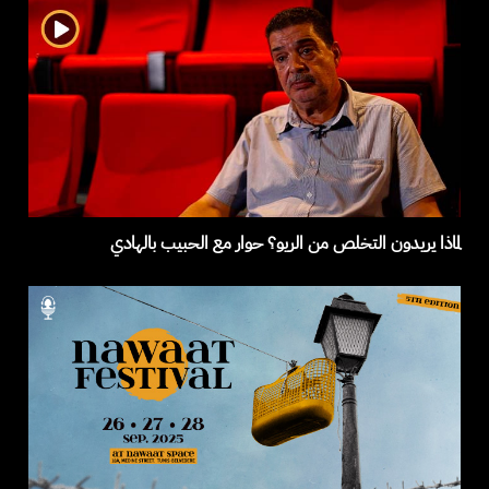
لماذا يريدون التخلص من الريو؟ حوار مع الحبيب بالهادي