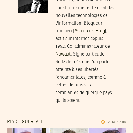
d'années, notamment le droit
constitutionnel et le droit des
nouvelles technologies de
l'information. Blogueur
tunisien [
Astrubal’s Blog
],
actif sur internet depuis
1992. Co-administrateur de
Nawaat
.
Signe particulier
:
Se fâche dès que l'on porte
atteinte à ses libertés
fondamentales, comme à
celles de tous ses
semblables de quelque pays
qu'ils soient.
RIADH GUERFALI
21
Mar
2019