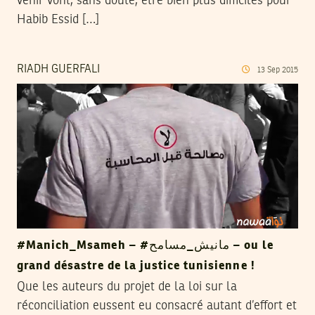
venir vont, sans doute, être bien plus difficiles pour
Habib Essid […]
RIADH GUERFALI
13
Sep
2015
#Manich_Msameh – #مانيش_مسامح – ou le
grand désastre de la justice tunisienne !
Que les auteurs du projet de la loi sur la
réconciliation eussent eu consacré autant d’effort et